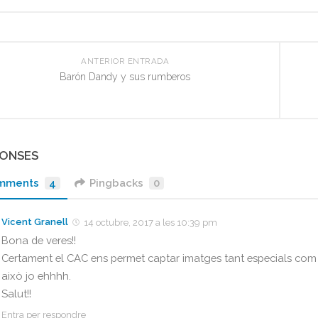
ANTERIOR ENTRADA
Barón Dandy y sus rumberos
PONSES
mments
4
Pingbacks
0
Vicent Granell
14 octubre, 2017 a les 10:39 pm
Bona de veres!!
Certament el CAC ens permet captar imatges tant especials com 
això jo ehhhh.
Salut!!
Entra per respondre