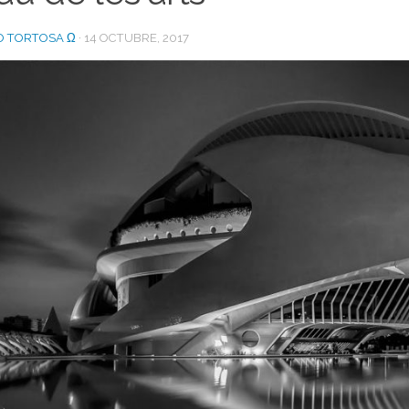
O TORTOSA Ω
·
14 OCTUBRE, 2017