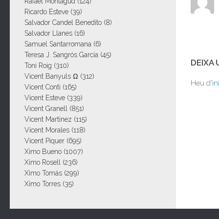
Rafael Montagud
(124)
Ricardo Esteve
(39)
Salvador Candel Benedito
(8)
Salvador Llanes
(16)
Samuel Santarromana
(6)
Teresa J. Sangrós García
(45)
DEIXA
Toni Roig
(310)
Vicent Banyuls Ω
(312)
Heu d'
in
Vicent Conti
(165)
Vicent Esteve
(339)
Vicent Granell
(851)
Vicent Martinez
(115)
Vicent Morales
(118)
Vicent Piquer
(695)
Ximo Bueno
(1007)
Ximo Rosell
(236)
Ximo Tomás
(299)
Ximo Torres
(35)