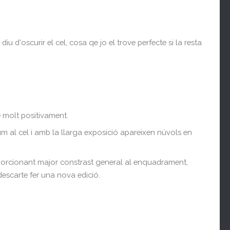
iu d'oscurir el cel, cosa qe jo el trove perfecte si la resta
e molt positivament.
llum al cel i amb la llarga exposició apareixen núvols en
proporcionant major constrast general al enquadrament,
descarte fer una nova edició.