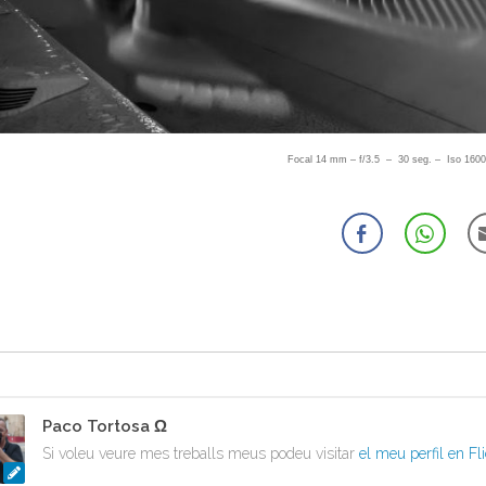
Focal 14 mm – f/3.5 – 30 seg. – Iso 160
Paco Tortosa Ω
Si voleu veure mes treballs meus podeu visitar
el meu perfil en Fl