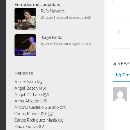
Entrades més populars
Rafa Navarro.
16 vistes
|
publicat el agost 1, 2026
Jorge Pardo.
15 vistes
|
publicat el agost 1, 2026
4 RES
MEMBRES
Co
Alvaro Ivers
(23)
Angel Bosch
(40)
Angel Zurbano
(52)
Anna Albelda
(76)
Antonio Castello Guirado
(23)
Carlos Muñoz Ω
(153)
Carlos Rodriguez Masia
(10)
Eladio García
(62)