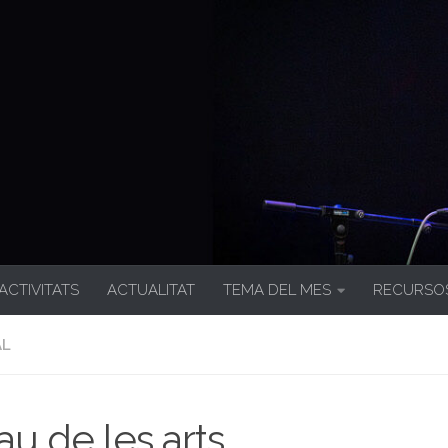
 ACTIVITATS
ACTUALITAT
TEMA DEL MES
RECURSO
AL
au de les arts