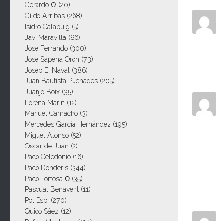
Gerardo Ω
(20)
Gildo Arribas
(268)
Isidro Calabuig
(5)
Javi Maravilla
(86)
Jose Ferrando
(300)
Jose Sapena Oron
(73)
Josep E. Naval
(386)
Juan Bautista Puchades
(205)
Juanjo Boix
(35)
Lorena Marín
(12)
Manuel Camacho
(3)
Mercedes García Hernández
(195)
Miguel Alonso
(52)
Oscar de Juan
(2)
Paco Celedonio
(16)
Paco Donderis
(344)
Paco Tortosa Ω
(35)
Pascual Benavent
(11)
Pol Espi
(270)
Quico Sáez
(12)