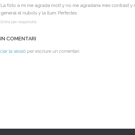
La foto a mí me agrada molt y no me agradaría mes contrast y me
general el nubols y la llum. Perfectes
Entra per respondre
 UN COMENTARI
iciar la sessió
per escriure un comentari.