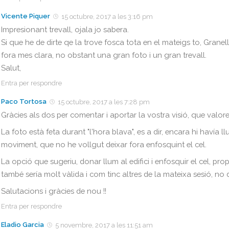
Vicente Piquer
15 octubre, 2017 a les 3:16 pm
Impresionant trevall, ojala jo sabera.
Si que he de dirte qe la trove fosca tota en el mateigs to, Granell d
fora mes clara, no obstant una gran foto i un gran trevall.
Salut,
Entra per respondre
Paco Tortosa
15 octubre, 2017 a les 7:28 pm
Gràcies als dos per comentar i aportar la vostra visió, que valor
La foto està feta durant "l'hora blava", es a dir, encara hi havía 
moviment, que no he vollgut deixar fora enfosquint el cel.
La opció que sugeriu, donar llum al edifici i enfosquir el cel, 
també sería molt vàlida i com tinc altres de la mateixa sesió, no 
Salutacions i gràcies de nou !!
Entra per respondre
Eladio Garcia
5 novembre, 2017 a les 11:51 am