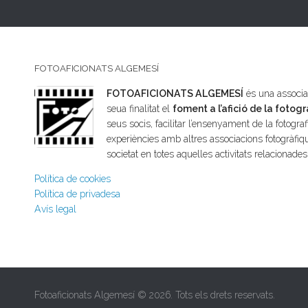
FOTOAFICIONATS ALGEMESÍ
FOTOAFICIONATS ALGEMESÍ
és una associac
seua finalitat el
foment a l’afició de la fotogr
seus socis, facilitar l’ensenyament de la fotografi
experiències amb altres associacions fotogràfiqu
societat en totes aquelles activitats relacionade
Política de cookies
Política de privadesa
Avís legal
Fotoaficionats Algemesí © 2026. Tots els drets reservats.