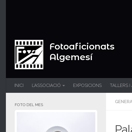
Fotoaficionats
Algemesí
INICI
L’ASSOCIACIÓ
EXPOSICIONS
TALLERS I
GENER
FOTO DEL MES
Pal