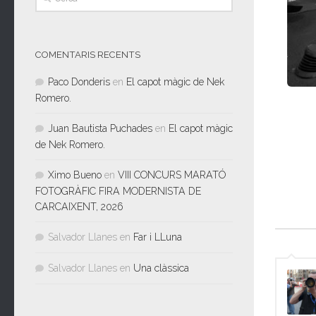
COMENTARIS RECENTS
Paco Donderis
en
El capot màgic de Nek
Romero.
Juan Bautista Puchades
en
El capot màgic
de Nek Romero.
Ximo Bueno
en
VIII CONCURS MARATÓ
FOTOGRÀFIC FIRA MODERNISTA DE
CARCAIXENT, 2026
Salvador Llanes
en
Far i LLuna
Salvador Llanes
en
Una clàssica