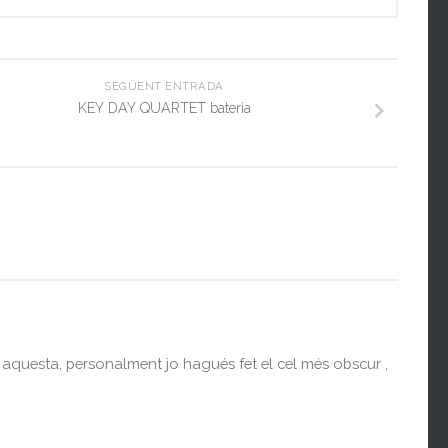
SEGÜENT ENTRADA
KEY DAY QUARTET bateria
aquesta, personalment jo hagués fet el cel més obscur ,