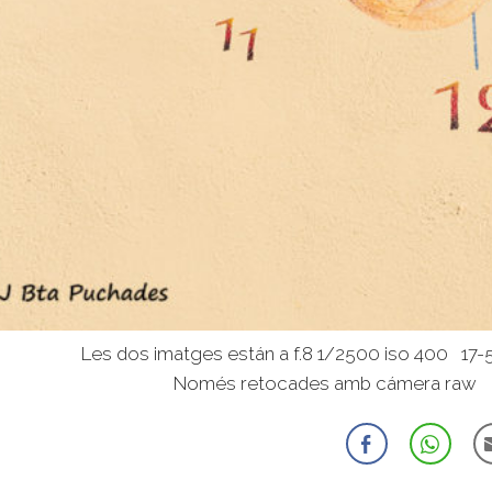
os imatges están a f.8 1/2500 iso 400 17-5
és retocades amb cámera raw