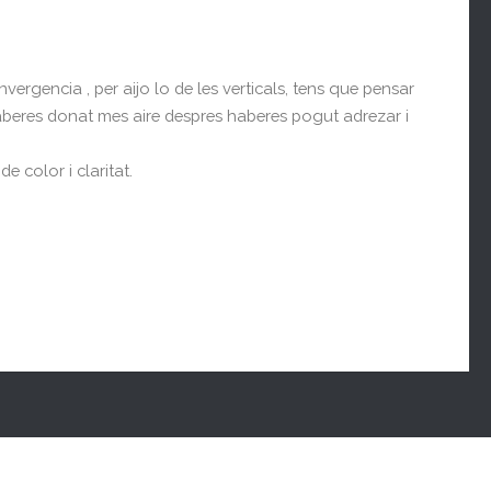
ergencia , per aijo lo de les verticals, tens que pensar
 haberes donat mes aire despres haberes pogut adrezar i
 color i claritat.