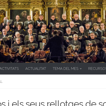
 ACTIVITATS
ACTUALITAT
TEMA DEL MES
RECURSO
AL
s i els seus rellotges de s