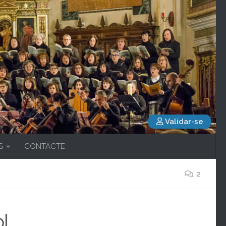
Validar-se
S
CONTACTE
2
ol