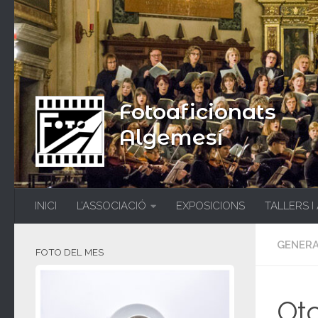
Fotoaficionats
Algemesí
INICI
L’ASSOCIACIÓ
EXPOSICIONS
TALLERS I
GENER
FOTO DEL MES
Oto