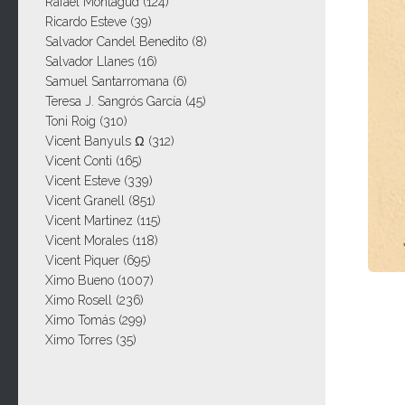
Rafael Montagud
(124)
Ricardo Esteve
(39)
Salvador Candel Benedito
(8)
Salvador Llanes
(16)
Samuel Santarromana
(6)
Teresa J. Sangrós García
(45)
Toni Roig
(310)
Vicent Banyuls Ω
(312)
Vicent Conti
(165)
Vicent Esteve
(339)
Vicent Granell
(851)
Vicent Martinez
(115)
Vicent Morales
(118)
Vicent Piquer
(695)
Ximo Bueno
(1007)
Les d
Ximo Rosell
(236)
Nom
Ximo Tomás
(299)
Ximo Torres
(35)