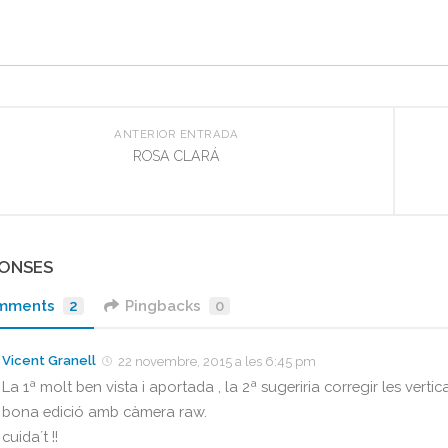
ANTERIOR ENTRADA
ROSA CLARÁ
PONSES
mments
2
Pingbacks
0
Vicent Granell
22 novembre, 2015 a les 6:45 pm
La 1ª molt ben vista i aportada , la 2ª sugeriria corregir les verti
bona edició amb càmera raw.
cuida´t !!