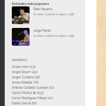
Entrades més populars
Rafa Navarro.
16 vistes
|
publicat el agost 1, 2026
Jorge Pardo.
15 vistes
|
publicat el agost 1, 2026
MEMBRES
Alvaro Ivers
(23)
Angel Bosch
(40)
Angel Zurbano
(52)
Anna Albelda
(76)
Antonio Castello Guirado
(23)
Carlos Muñoz Ω
(153)
Carlos Rodriguez Masia
(10)
Eladio García
(62)