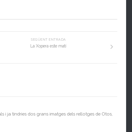
SEGÜENT ENTRADA
La Xopera este matí
cals i ja tindries dos grans imatges dels rellotges de Otos,