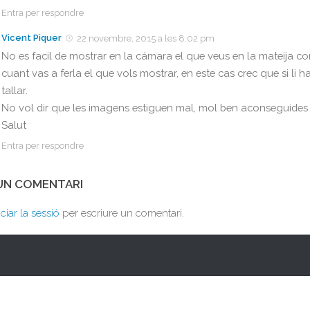
Entra per respondre
Vicent Piquer
22 novembre, 2015 a les 8:02 pm
No es facil de mostrar en la cámara el que veus en la mateija conv
cuant vas a ferla el que vols mostrar, en este cas crec que si li
tallar.
No vol dir que les imagens estiguen mal, mol ben aconseguides de
Salut
Entra per respondre
 UN COMENTARI
iciar la sessió
per escriure un comentari.