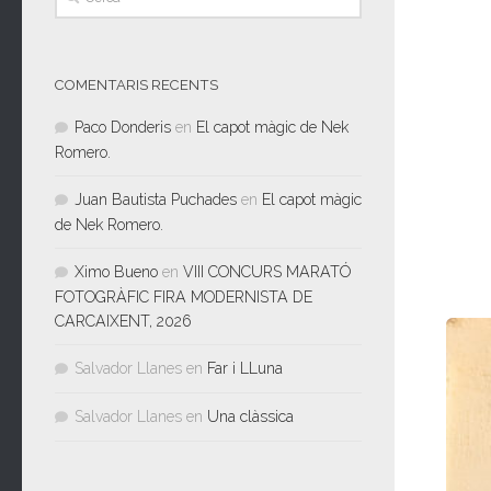
COMENTARIS RECENTS
Paco Donderis
en
El capot màgic de Nek
Romero.
Juan Bautista Puchades
en
El capot màgic
de Nek Romero.
Ximo Bueno
en
VIII CONCURS MARATÓ
FOTOGRÀFIC FIRA MODERNISTA DE
CARCAIXENT, 2026
Salvador Llanes
en
Far i LLuna
Salvador Llanes
en
Una clàssica