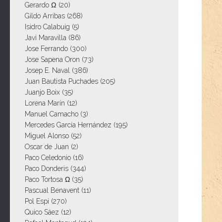
Gerardo Ω
(20)
Gildo Arribas
(268)
Isidro Calabuig
(5)
Javi Maravilla
(86)
Jose Ferrando
(300)
Jose Sapena Oron
(73)
Josep E. Naval
(386)
Juan Bautista Puchades
(205)
Juanjo Boix
(35)
Lorena Marín
(12)
Manuel Camacho
(3)
Mercedes García Hernández
(195)
Miguel Alonso
(52)
Oscar de Juan
(2)
Paco Celedonio
(16)
Paco Donderis
(344)
Paco Tortosa Ω
(35)
Pascual Benavent
(11)
Pol Espi
(270)
Quico Sáez
(12)