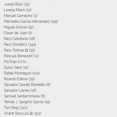
Juanjo Boix
(35)
Lorena Marín
(12)
Manuel Camacho
(3)
Mercedes García Hernández
(195)
Miguel Alonso
(52)
Oscar de Juan
(2)
Paco Celedonio
(16)
Paco Donderis
(344)
Paco Tortosa Ω
(35)
Pascual Benavent
(11)
Pol Espi
(270)
Quico Sáez
(12)
Rafael Montagud
(124)
Ricardo Esteve
(39)
Salvador Candel Benedito
(8)
Salvador Llanes
(16)
Samuel Santarromana
(6)
Teresa J. Sangrós García
(45)
Toni Roig
(310)
Vicent Banyuls Ω
(312)