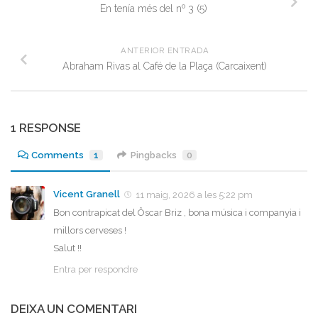
En tenía més del nº 3 (5)
ANTERIOR ENTRADA
Abraham Rivas al Café de la Plaça (Carcaixent)
1 RESPONSE
Comments
1
Pingbacks
0
Vicent Granell
11 maig, 2026 a les 5:22 pm
Bon contrapicat del Ôscar Briz , bona música i companyia i
millors cerveses !
Salut !!
Entra per respondre
DEIXA UN COMENTARI