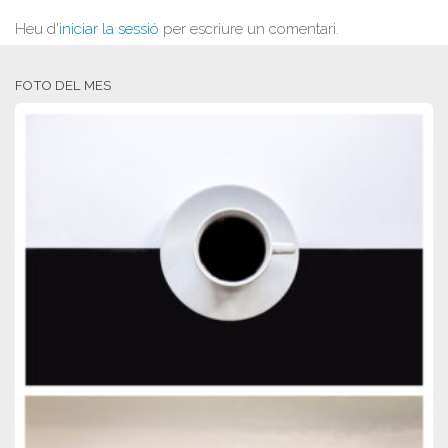
Heu d'
iniciar la sessió
per escriure un comentari.
FOTO DEL MES