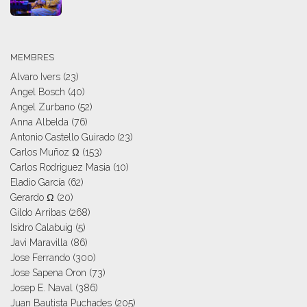
MEMBRES
Alvaro Ivers
(23)
Angel Bosch
(40)
Angel Zurbano
(52)
Anna Albelda
(76)
Antonio Castello Guirado
(23)
Carlos Muñoz Ω
(153)
Carlos Rodriguez Masia
(10)
Eladio García
(62)
Gerardo Ω
(20)
Gildo Arribas
(268)
Isidro Calabuig
(5)
Javi Maravilla
(86)
Jose Ferrando
(300)
Jose Sapena Oron
(73)
Josep E. Naval
(386)
Juan Bautista Puchades
(205)