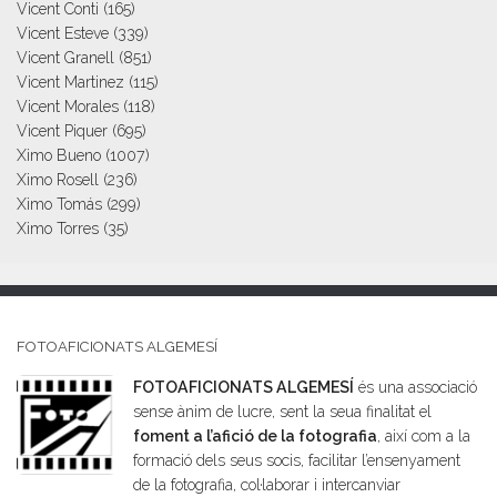
Vicent Conti
(165)
Vicent Esteve
(339)
Vicent Granell
(851)
Vicent Martinez
(115)
Vicent Morales
(118)
Vicent Piquer
(695)
Ximo Bueno
(1007)
Ximo Rosell
(236)
Ximo Tomás
(299)
Ximo Torres
(35)
FOTOAFICIONATS ALGEMESÍ
FOTOAFICIONATS ALGEMESÍ
és una associació
sense ànim de lucre, sent la seua finalitat el
foment a l’afició de la fotografia
, així com a la
formació dels seus socis, facilitar l’ensenyament
de la fotografia, col·laborar i intercanviar