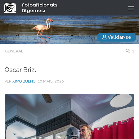
Fotoaficionats
Algemesí
Validar-se
GENERAL
1
Òscar Briz.
PER
XIMO BUENO
·
10 MAIG, 2026