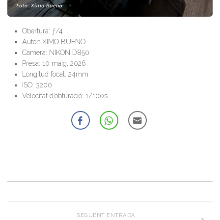
Obertura: ƒ/4
Autor: XIMO BUENO
Càmera: NIKON D850
Presa: 10 maig, 2026
Longitud focal: 24mm
ISO: 3200
Velocitat d’obturació: 1/100s
SEGÜENT ENTRADA