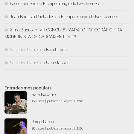
Paco Donderis
en
El capot màgic de Nek Romero.
Juan Bautista Puchades
en
El capot màgic de Nek Romero.
Ximo Bueno
en
VIII CONCURS MARATÓ FOTOGRÀFIC FIRA
MODERNISTA DE CARCAIXENT, 2026
Salvador Llanes
en
Far i LLuna
Salvador Llanes
en
Una clàssica
Entrades més populars
Rafa Navarro.
16 vistes
|
publicat el agost 1, 2026
Jorge Pardo.
15 vistes
|
publicat el agost 1, 2026