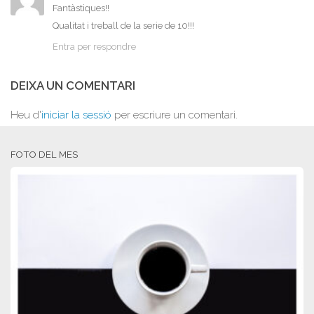
Fantàstiques!!
Qualitat i treball de la serie de 10!!!
Entra per respondre
DEIXA UN COMENTARI
Heu d'
iniciar la sessió
per escriure un comentari.
FOTO DEL MES