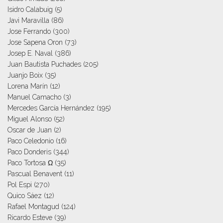
Isidro Calabuig
(5)
Javi Maravilla
(86)
Jose Ferrando
(300)
Jose Sapena Oron
(73)
Josep E. Naval
(386)
Juan Bautista Puchades
(205)
Juanjo Boix
(35)
Lorena Marín
(12)
Manuel Camacho
(3)
Mercedes García Hernández
(195)
Miguel Alonso
(52)
Oscar de Juan
(2)
Paco Celedonio
(16)
Paco Donderis
(344)
Paco Tortosa Ω
(35)
Pascual Benavent
(11)
Pol Espi
(270)
Quico Sáez
(12)
Rafael Montagud
(124)
Ricardo Esteve
(39)