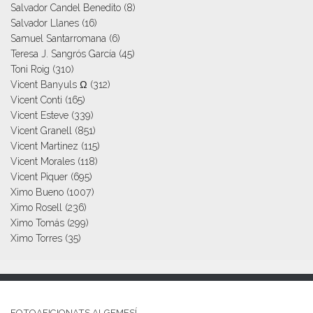
Salvador Candel Benedito
(8)
Salvador Llanes
(16)
Samuel Santarromana
(6)
Teresa J. Sangrós García
(45)
Toni Roig
(310)
Vicent Banyuls Ω
(312)
Vicent Conti
(165)
Vicent Esteve
(339)
Vicent Granell
(851)
Vicent Martinez
(115)
Vicent Morales
(118)
Vicent Piquer
(695)
Ximo Bueno
(1007)
Ximo Rosell
(236)
Ximo Tomás
(299)
Ximo Torres
(35)
FOTOAFICIONATS ALGEMESÍ