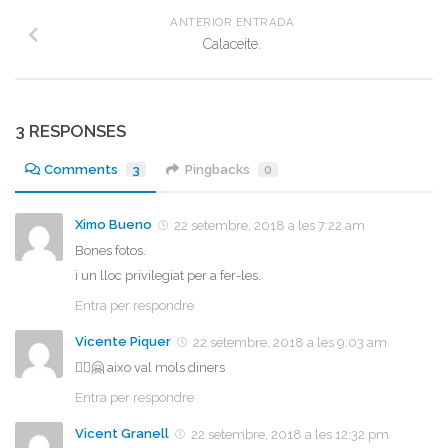
ANTERIOR ENTRADA
Calaceite.
3 RESPONSES
Comments
3
Pingbacks
0
Ximo Bueno
22 setembre, 2018 a les 7:22 am
Bones fotos.
i un lloc privilegiat per a fer-les.
Entra per respondre
Vicente Piquer
22 setembre, 2018 a les 9:03 am
💁‍♂️🤗 aixo val mols diners
Entra per respondre
Vicent Granell
22 setembre, 2018 a les 12:32 pm