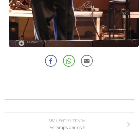
SEGÜENT ENTRADA
És temps d’arròs !!