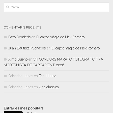
COMENTARIS RECENTS
Paco Donderis
en
El capot màgic de Nek Romero.
Juan Bautista Puchades
en
El capot màgic de Nek Romero.
Ximo Bueno
en
VIII CONCURS MARATÓ FOTOGRÀFIC FIRA
MODERNISTA DE CARCAIXENT, 2026
Salvador Llanes
en
Far i LLuna
Salvador Llanes
en
Una clàssica
Entrades més populars