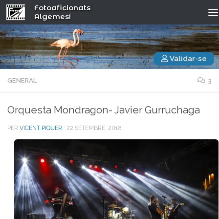
Fotoaficionats
Algemesí
Validar-se
GENERAL
3
Orquesta Mondragon- Javier Gurruchaga
PER
VICENT PIQUER
·
22 SETEMBRE, 2018