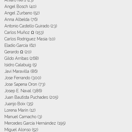
Angel Bosch
(40)
Angel Zurbano
(52)
Anna Albelda
(76)
Antonio Castello Guirado
(23)
Carlos Muñoz Ω
(153)
Carlos Rodriguez Masia
(10)
Eladio García
(62)
Gerardo Ω
(20)
Gildo Arribas
(268)
Isidro Calabuig
(5)
Javi Maravilla
(86)
Jose Ferrando
(300)
Jose Sapena Oron
(73)
Josep E. Naval
(386)
Juan Bautista Puchades
(205)
Juanjo Boix
(35)
Lorena Marín
(12)
Manuel Camacho
(3)
Mercedes García Hernández
(195)
Miguel Alonso
(52)