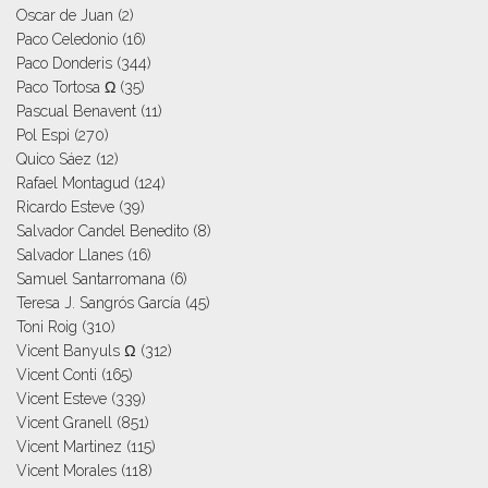
Oscar de Juan
(2)
Paco Celedonio
(16)
Paco Donderis
(344)
Paco Tortosa Ω
(35)
Pascual Benavent
(11)
Pol Espi
(270)
Quico Sáez
(12)
Rafael Montagud
(124)
Ricardo Esteve
(39)
Salvador Candel Benedito
(8)
Salvador Llanes
(16)
Samuel Santarromana
(6)
Teresa J. Sangrós García
(45)
Toni Roig
(310)
Vicent Banyuls Ω
(312)
Vicent Conti
(165)
Vicent Esteve
(339)
Vicent Granell
(851)
Vicent Martinez
(115)
Vicent Morales
(118)