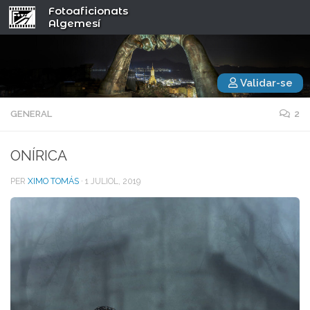
Fotoaficionats
Algemesí
Validar-se
GENERAL
2
ONÍRICA
PER
XIMO TOMÁS
·
1 JULIOL, 2019