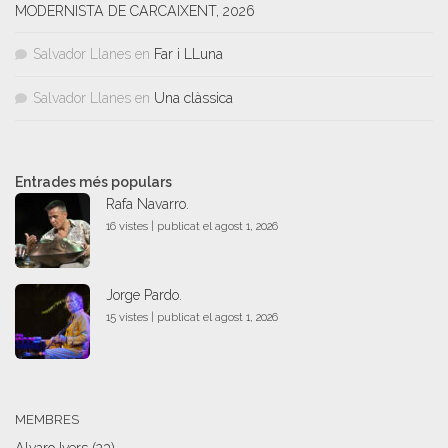
MODERNISTA DE CARCAIXENT, 2026
Salvador Llanes
en
Far i LLuna
Salvador Llanes
en
Una clàssica
Entrades més populars
Rafa Navarro.
16 vistes
|
publicat el agost 1, 2026
Jorge Pardo.
15 vistes
|
publicat el agost 1, 2026
MEMBRES
Alvaro Ivers
(23)