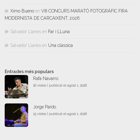
Ximo Bueno
en
VIII CONCURS MARATÓ FOTOGRÀFIC FIRA
MODERNISTA DE CARCAIXENT, 2026
Salvador Llanes
en
Far i LLuna
Salvador Llanes
en
Una clàssica
Entrades més populars
Rafa Navarro.
16 vistes
|
publicat el agost 1, 2026
Jorge Pardo.
15 vistes
|
publicat el agost 1, 2026