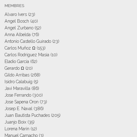
MEMBRES
Alvaro Ivers
(23)
Angel Bosch
(40)
Angel Zurbano
(52)
Anna Albelda
(76)
Antonio Castello Guirado
(23)
Carlos Muñoz Ω
(153)
Carlos Rodriguez Masia
(10)
Eladio García
(62)
Gerardo Ω
(20)
Gildo Arribas
(268)
Isidro Calabuig
(5)
Javi Maravilla
(86)
Jose Ferrando
(300)
Jose Sapena Oron
(73)
Josep E. Naval
(386)
Juan Bautista Puchades
(205)
Juanjo Boix
(35)
Lorena Marín
(12)
Manuel Camacho
(3)