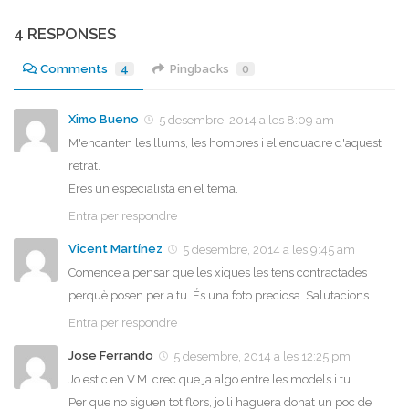
4 RESPONSES
Comments
4
Pingbacks
0
Ximo Bueno
5 desembre, 2014 a les 8:09 am
M'encanten les llums, les hombres i el enquadre d'aquest
retrat.
Eres un especialista en el tema.
Entra per respondre
Vicent Martínez
5 desembre, 2014 a les 9:45 am
Comence a pensar que les xiques les tens contractades
perquè posen per a tu. És una foto preciosa. Salutacions.
Entra per respondre
Jose Ferrando
5 desembre, 2014 a les 12:25 pm
Jo estic en V.M. crec que ja algo entre les models i tu.
Per que no siguen tot flors, jo li haguera donat un poc de