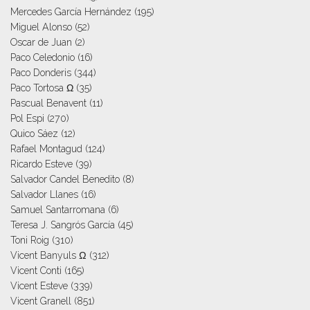
Mercedes García Hernández
(195)
Miguel Alonso
(52)
Oscar de Juan
(2)
Paco Celedonio
(16)
Paco Donderis
(344)
Paco Tortosa Ω
(35)
Pascual Benavent
(11)
Pol Espi
(270)
Quico Sáez
(12)
Rafael Montagud
(124)
Ricardo Esteve
(39)
Salvador Candel Benedito
(8)
Salvador Llanes
(16)
Samuel Santarromana
(6)
Teresa J. Sangrós García
(45)
Toni Roig
(310)
Vicent Banyuls Ω
(312)
Vicent Conti
(165)
Vicent Esteve
(339)
Vicent Granell
(851)