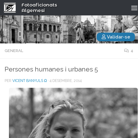
Fotoaficionats
Algemesí
Validar-se
GENERAL
4
Persones humanes i urbanes 5
PER
VICENT BANYULS Ω
·
4 DESEMBRE, 2014