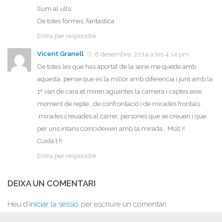
llum al ulls.
De totes formes, fantastica
Entra per respondre
Vicent Granell
6 desembre, 2014 a les 4:14 pm
De totes les que has aportat de la serie me quede amb
aquesta, pense que és la millor amb diferencia i junt amb la
1ª van de cara et miren aguantes la camera i captes eixe
moment de repte , de confrontació i de mirades frontals
,mirades creuades al carrer, persones que se creuen i que
per uns intans coincideixen amb la mirada… Molt !!
Cuida´t !!
Entra per respondre
DEIXA UN COMENTARI
Heu d'
iniciar la sessió
per escriure un comentari.