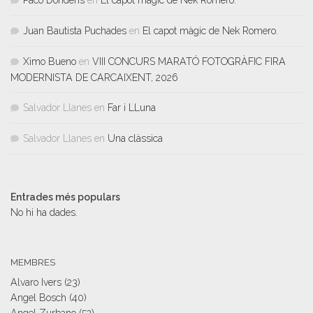
Juan Bautista Puchades
en
El capot màgic de Nek Romero.
Ximo Bueno
en
VIII CONCURS MARATÓ FOTOGRÀFIC FIRA
MODERNISTA DE CARCAIXENT, 2026
Salvador Llanes
en
Far i LLuna
Salvador Llanes
en
Una clàssica
Entrades més populars
No hi ha dades.
MEMBRES
Alvaro Ivers
(23)
Angel Bosch
(40)
Angel Zurbano
(52)