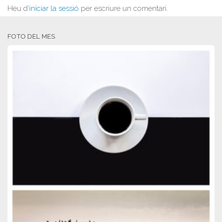
Heu d'
iniciar la sessió
per escriure un comentari.
FOTO DEL MES