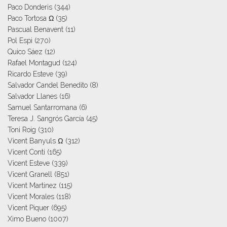
Paco Donderis
(344)
Paco Tortosa Ω
(35)
Pascual Benavent
(11)
Pol Espi
(270)
Quico Sáez
(12)
Rafael Montagud
(124)
Ricardo Esteve
(39)
Salvador Candel Benedito
(8)
Salvador Llanes
(16)
Samuel Santarromana
(6)
Teresa J. Sangrós García
(45)
Toni Roig
(310)
Vicent Banyuls Ω
(312)
Vicent Conti
(165)
Vicent Esteve
(339)
Vicent Granell
(851)
Vicent Martinez
(115)
Vicent Morales
(118)
Vicent Piquer
(695)
Ximo Bueno
(1007)