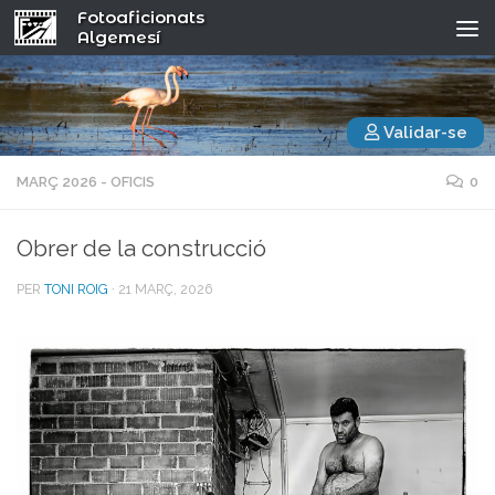
Fotoaficionats
Algemesí
Validar-se
MARÇ 2026 - OFICIS
0
Obrer de la construcció
PER
TONI ROIG
·
21 MARÇ, 2026