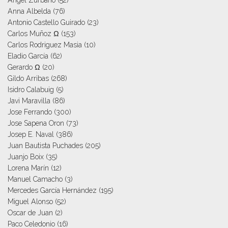
Anna Albelda
(76)
Antonio Castello Guirado
(23)
Carlos Muñoz Ω
(153)
Carlos Rodriguez Masia
(10)
Eladio García
(62)
Gerardo Ω
(20)
Gildo Arribas
(268)
Isidro Calabuig
(5)
Javi Maravilla
(86)
Jose Ferrando
(300)
Jose Sapena Oron
(73)
Josep E. Naval
(386)
Juan Bautista Puchades
(205)
Juanjo Boix
(35)
Lorena Marín
(12)
Manuel Camacho
(3)
Mercedes García Hernández
(195)
Miguel Alonso
(52)
Oscar de Juan
(2)
Paco Celedonio
(16)