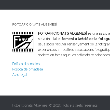
FOTOAFICIONATS ALGEMESÍ
FOTOAFICIONATS ALGEMESÍ
és una associac
seua finalitat el
foment a l’afició de la fotogr
seus socis, facilitar l’ensenyament de la fotografi
experiències amb altres associacions fotogràfiqu
societat en totes aquelles activitats relacionade
Política de cookies
Política de privadesa
Avís legal
Fotoaficionats Algemesí © 2026. Tots els drets reservats.