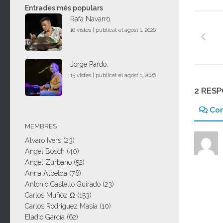
Entrades més populars
Rafa Navarro.
16 vistes
|
publicat el agost 1, 2026
Jorge Pardo.
15 vistes
|
publicat el agost 1, 2026
2 RES
Co
MEMBRES
Alvaro Ivers
(23)
Angel Bosch
(40)
Angel Zurbano
(52)
Anna Albelda
(76)
Antonio Castello Guirado
(23)
Carlos Muñoz Ω
(153)
Carlos Rodriguez Masia
(10)
Eladio García
(62)