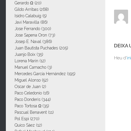
Gerardo Ω
(20)
Gildo Arribas
(268)
Isidro Calabuig
(5)
Javi Maravilla
(86)
Jose Ferrando
(300)
Jose Sapena Oron
(73)
Josep E. Naval
(386)
DEIXA
Juan Bautista Puchades
(205)
Juanjo Boix
(35)
Heu d'
in
Lorena Marín
(12)
Manuel Camacho
(3)
Mercedes García Hernández
(195)
Miguel Alonso
(52)
Oscar de Juan
(2)
Paco Celedonio
(16)
Paco Donderis
(344)
Paco Tortosa Ω
(35)
Pascual Benavent
(11)
Pol Espi
(270)
Quico Sáez
(12)