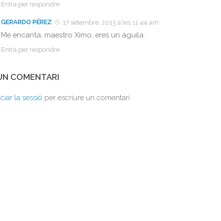
Entra per respondre
GERARDO PÉREZ
17 setembre, 2015 a les 11:44 am
Me encanta, maestro Ximo, eres un águila.
Entra per respondre
 UN COMENTARI
iciar la sessió
per escriure un comentari.