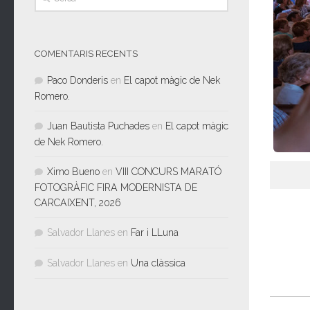
COMENTARIS RECENTS
Paco Donderis
en
El capot màgic de Nek
Romero.
Juan Bautista Puchades
en
El capot màgic
de Nek Romero.
Ximo Bueno
en
VIII CONCURS MARATÓ
FOTOGRÀFIC FIRA MODERNISTA DE
CARCAIXENT, 2026
Salvador Llanes
en
Far i LLuna
Salvador Llanes
en
Una clàssica