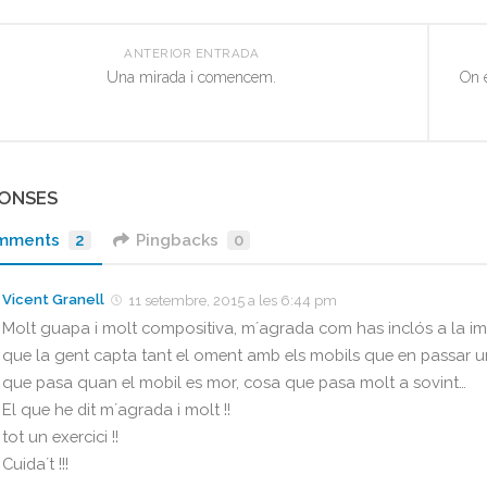
ANTERIOR ENTRADA
Una mirada i comencem.
On e
PONSES
mments
2
Pingbacks
0
Vicent Granell
11 setembre, 2015 a les 6:44 pm
Molt guapa i molt compositiva, m´agrada com has inclós a la ima
que la gent capta tant el oment amb els mobils que en passar un
que pasa quan el mobil es mor, cosa que pasa molt a sovint…
El que he dit m´agrada i molt !!
tot un exercici !!
Cuida´t !!!