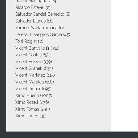
Rafael Montagud
(124)
Ricardo Esteve
(39)
Salvador Candel Benedito
(8)
Salvador Llanes
(16)
Samuel Santarromana
(6)
Teresa J. Sangrós García
(45)
Toni Roig
(310)
Vicent Banyuls Ω
(312)
Vicent Conti
(165)
Vicent Esteve
(339)
Vicent Granell
(851)
Vicent Martinez
(115)
Vicent Morales
(118)
Vicent Piquer
(695)
Ximo Bueno
(1007)
Ximo Rosell
(236)
Ximo Tomás
(299)
Ximo Torres
(35)