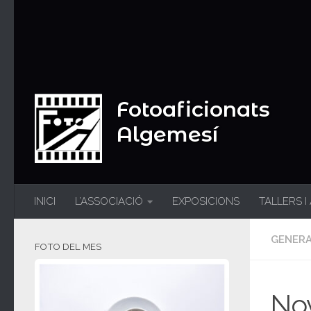
Fotoaficionats
Algemesí
INICI
L’ASSOCIACIÓ
EXPOSICIONS
TALLERS I
GENER
FOTO DEL MES
Nov