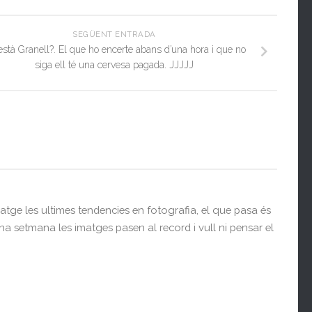
SEGÜENT ENTRADA
stà Granell?. El que ho encerte abans d’una hora i que no
siga ell té una cervesa pagada. JJJJJ
tge les ultimes tendencies en fotografia, el que pasa és
a setmana les imatges pasen al record i vull ni pensar el