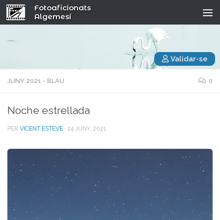
Fotoaficionats
Algemesí
Validar-se
JUNY 2021 - BLAU
0
Noche estrellada
PER
VICENT ESTEVE
·
24 JUNY, 2021