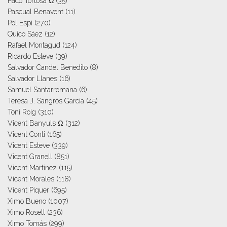
Paco Tortosa Ω
(35)
Pascual Benavent
(11)
Pol Espi
(270)
Quico Sáez
(12)
Rafael Montagud
(124)
Ricardo Esteve
(39)
Salvador Candel Benedito
(8)
Salvador Llanes
(16)
Samuel Santarromana
(6)
Teresa J. Sangrós García
(45)
Toni Roig
(310)
Vicent Banyuls Ω
(312)
Vicent Conti
(165)
Vicent Esteve
(339)
Vicent Granell
(851)
Vicent Martinez
(115)
Vicent Morales
(118)
Vicent Piquer
(695)
Ximo Bueno
(1007)
Ximo Rosell
(236)
Ximo Tomás
(299)