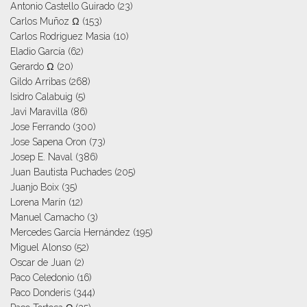
Antonio Castello Guirado
(23)
Carlos Muñoz Ω
(153)
Carlos Rodriguez Masia
(10)
Eladio García
(62)
Gerardo Ω
(20)
Gildo Arribas
(268)
Isidro Calabuig
(5)
Javi Maravilla
(86)
Jose Ferrando
(300)
Jose Sapena Oron
(73)
Josep E. Naval
(386)
Juan Bautista Puchades
(205)
Juanjo Boix
(35)
Lorena Marín
(12)
Manuel Camacho
(3)
Mercedes García Hernández
(195)
Miguel Alonso
(52)
Oscar de Juan
(2)
Paco Celedonio
(16)
Paco Donderis
(344)