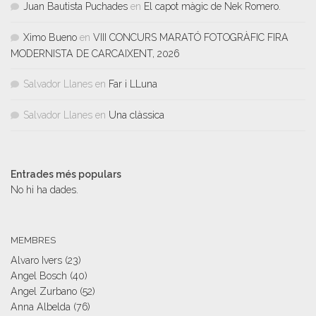
Juan Bautista Puchades
en
El capot màgic de Nek Romero.
Ximo Bueno
en
VIII CONCURS MARATÓ FOTOGRÀFIC FIRA
MODERNISTA DE CARCAIXENT, 2026
Salvador Llanes
en
Far i LLuna
Salvador Llanes
en
Una clàssica
Entrades més populars
No hi ha dades.
MEMBRES
Alvaro Ivers
(23)
Angel Bosch
(40)
Angel Zurbano
(52)
Anna Albelda
(76)