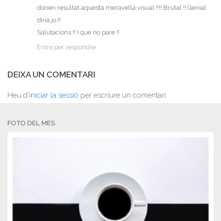
donen resultat aquesta meravella visual !!!! Brutal !! Genial
diria jo !!
Salutacions !! I que no pare !!
Entra per respondre
DEIXA UN COMENTARI
Heu d'
iniciar la sessió
per escriure un comentari.
FOTO DEL MES