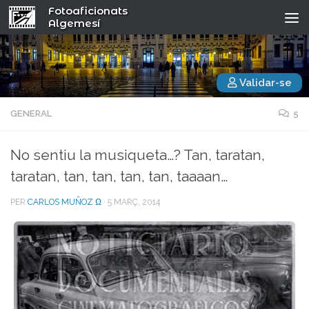
Fotoaficionats
Algemesí
Validar-se
GENERAL
5
No sentiu la musiqueta…? Tan, taratan,
taratan, tan, tan, tan, tan, taaaan…
PER
CARLOS MUÑOZ Ω
·
5 MARÇ, 2014