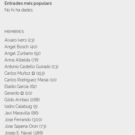
Entrades més populars
No hi ha dades.
MEMBRES
Alvaro Ivers
(23)
Angel Bosch
(40)
Angel Zurbano
(52)
Anna Albelda
(76)
Antonio Castello Guirado
(23)
Carlos Muñoz Ω
(153)
Carlos Rodriguez Masia
(10)
Eladio García
(62)
Gerardo Ω
(20)
Gildo Arribas
(268)
Isidro Calabuig
(5)
Javi Maravilla
(86)
Jose Ferrando
(300)
Jose Sapena Oron
(73)
Josep E. Naval
(386)