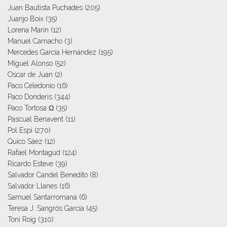
Juan Bautista Puchades
(205)
Juanjo Boix
(35)
Lorena Marín
(12)
Manuel Camacho
(3)
Mercedes García Hernández
(195)
Miguel Alonso
(52)
Oscar de Juan
(2)
Paco Celedonio
(16)
Paco Donderis
(344)
Paco Tortosa Ω
(35)
Pascual Benavent
(11)
Pol Espi
(270)
Quico Sáez
(12)
Rafael Montagud
(124)
Ricardo Esteve
(39)
Salvador Candel Benedito
(8)
Salvador Llanes
(16)
Samuel Santarromana
(6)
Teresa J. Sangrós García
(45)
Toni Roig
(310)