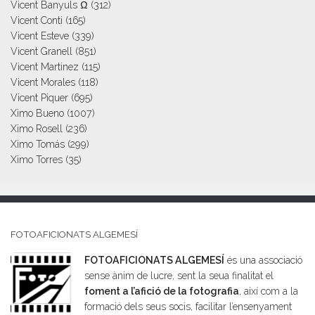
Vicent Banyuls Ω
(312)
Vicent Conti
(165)
Vicent Esteve
(339)
Vicent Granell
(851)
Vicent Martinez
(115)
Vicent Morales
(118)
Vicent Piquer
(695)
Ximo Bueno
(1007)
Ximo Rosell
(236)
Ximo Tomás
(299)
Ximo Torres
(35)
FOTOAFICIONATS ALGEMESÍ
FOTOAFICIONATS ALGEMESÍ
és una associació
sense ànim de lucre, sent la seua finalitat el
foment a l’afició de la fotografia
, així com a la
formació dels seus socis, facilitar l’ensenyament