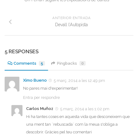
ANTERIOR ENTRADA
Devall l’Autopista
5 RESPONSES
Comments
5
Pingbacks
0
Ximo Bueno
5 març, 2014 a les 12:49 pm
No pares mai d'experimentar!
Entra per respondre
Carlos Muñoz
5 març, 2014 a les 1:02 pm
Hi ha tantes coses en aquesta vida que desconeixem que
una ment tan ¨rebuscada¨ com la meua s'obliga a
descobrir. Gràcies pel teu comentari