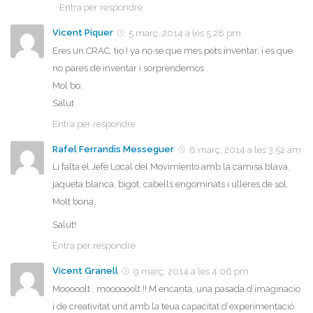
Entra per respondre
Vicent Piquer
5 març, 2014 a les 5:28 pm
Eres un CRAC, tio ! ya no se que mes pots inventar, i es que
no pares de inventar i sorprendemos .
Mol bo.
Salut
Entra per respondre
Rafel Ferrandis Messeguer
6 març, 2014 a les 3:52 am
Li falta el Jefe Local del Movimiento amb la camisa blava,
jaqueta blanca, bigot, cabells engominats i ulleres de sol.
Molt bona.
Salut!
Entra per respondre
Vicent Granell
9 març, 2014 a les 4:06 pm
Mooooolt , moooooolt !! M´encanta, una pasada d´imaginacio
i de creativitat unit amb la teua capacitat d´experimentació