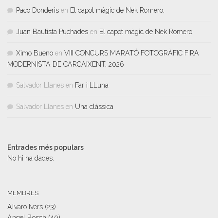
Paco Donderis
en
El capot màgic de Nek Romero.
Juan Bautista Puchades
en
El capot màgic de Nek Romero.
Ximo Bueno
en
VIII CONCURS MARATÓ FOTOGRÀFIC FIRA
MODERNISTA DE CARCAIXENT, 2026
Salvador Llanes
en
Far i LLuna
Salvador Llanes
en
Una clàssica
Entrades més populars
No hi ha dades.
MEMBRES
Alvaro Ivers
(23)
Angel Bosch
(40)