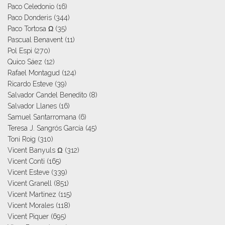
Paco Celedonio
(16)
Paco Donderis
(344)
Paco Tortosa Ω
(35)
Pascual Benavent
(11)
Pol Espi
(270)
Quico Sáez
(12)
Rafael Montagud
(124)
Ricardo Esteve
(39)
Salvador Candel Benedito
(8)
Salvador Llanes
(16)
Samuel Santarromana
(6)
Teresa J. Sangrós García
(45)
Toni Roig
(310)
Vicent Banyuls Ω
(312)
Vicent Conti
(165)
Vicent Esteve
(339)
Vicent Granell
(851)
Vicent Martinez
(115)
Vicent Morales
(118)
Vicent Piquer
(695)