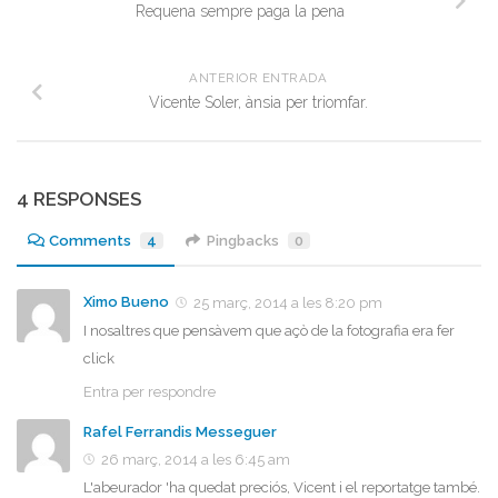
Requena sempre paga la pena
ANTERIOR ENTRADA
Vicente Soler, ànsia per triomfar.
4 RESPONSES
Comments
4
Pingbacks
0
Ximo Bueno
25 març, 2014 a les 8:20 pm
I nosaltres que pensàvem que açò de la fotografia era fer
click
Entra per respondre
Rafel Ferrandis Messeguer
26 març, 2014 a les 6:45 am
L'abeurador 'ha quedat preciós, Vicent i el reportatge també.