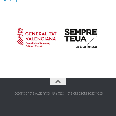
Fotoaficionats Algemesí © 2026. Tots els drets reservats.