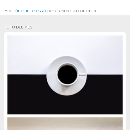
Heu d'
iniciar la sessió
per escriure un comentari.
FOTO DEL MES