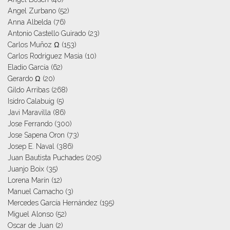
Angel Zurbano
(52)
Anna Albelda
(76)
Antonio Castello Guirado
(23)
Carlos Muñoz Ω
(153)
Carlos Rodriguez Masia
(10)
Eladio García
(62)
Gerardo Ω
(20)
Gildo Arribas
(268)
Isidro Calabuig
(5)
Javi Maravilla
(86)
Jose Ferrando
(300)
Jose Sapena Oron
(73)
Josep E. Naval
(386)
Juan Bautista Puchades
(205)
Juanjo Boix
(35)
Lorena Marín
(12)
Manuel Camacho
(3)
Mercedes García Hernández
(195)
Miguel Alonso
(52)
Oscar de Juan
(2)