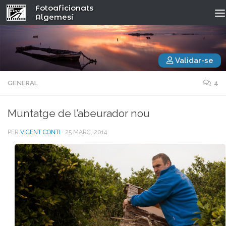
Fotoaficionats
Algemesí
Validar-se
GENERAL
4
Muntatge de l’abeurador nou
PER
VICENT CONTI
·
25 MARÇ, 2014