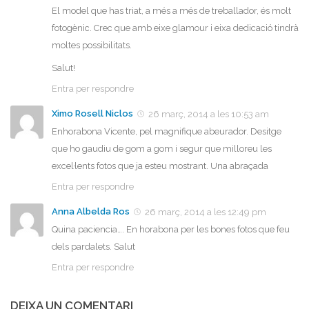
El model que has triat, a més a més de treballador, és molt
fotogènic. Crec que amb eixe glamour i eixa dedicació tindrà
moltes possibilitats.
Salut!
Entra per respondre
Ximo Rosell Niclos
26 març, 2014 a les 10:53 am
Enhorabona Vicente, pel magnifique abeurador. Desitge
que ho gaudiu de gom a gom i segur que milloreu les
excel·lents fotos que ja esteu mostrant. Una abraçada
Entra per respondre
Anna Albelda Ros
26 març, 2014 a les 12:49 pm
Quina paciencia…. En horabona per les bones fotos que feu
dels pardalets. Salut
Entra per respondre
DEIXA UN COMENTARI