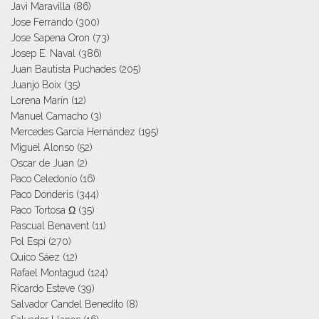
Javi Maravilla
(86)
Jose Ferrando
(300)
Jose Sapena Oron
(73)
Josep E. Naval
(386)
Juan Bautista Puchades
(205)
Juanjo Boix
(35)
Lorena Marín
(12)
Manuel Camacho
(3)
Mercedes García Hernández
(195)
Miguel Alonso
(52)
Oscar de Juan
(2)
Paco Celedonio
(16)
Paco Donderis
(344)
Paco Tortosa Ω
(35)
Pascual Benavent
(11)
Pol Espi
(270)
Quico Sáez
(12)
Rafael Montagud
(124)
Ricardo Esteve
(39)
Salvador Candel Benedito
(8)