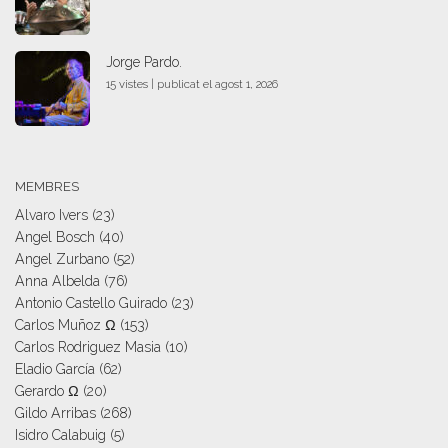
Jorge Pardo.
15 vistes
|
publicat el agost 1, 2026
MEMBRES
Alvaro Ivers
(23)
Angel Bosch
(40)
Angel Zurbano
(52)
Anna Albelda
(76)
Antonio Castello Guirado
(23)
Carlos Muñoz Ω
(153)
Carlos Rodriguez Masia
(10)
Eladio García
(62)
Gerardo Ω
(20)
Gildo Arribas
(268)
Isidro Calabuig
(5)