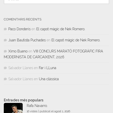
COMENTARIS RECENTS
Paco Donderis
en
El capot màgic de Nek Romero.
Juan Bautista Puchades
en
El capot màgic de Nek Romero.
Ximo Bueno
en
VIII CONCURS MARATÓ FOTOGRÀFIC FIRA
MODERNISTA DE CARCAIXENT, 2026
Salvador Llanes
en
Far i LLuna
Salvador Llanes
en
Una clàssica
Entrades més populars
Rafa Navarro.
16 vistes
|
publicat el agost 1, 2026