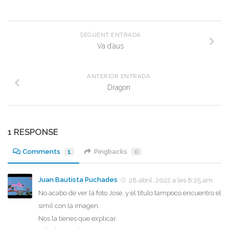
SEGÜENT ENTRADA
Va d’aus
ANTERIOR ENTRADA
Dragon
1 RESPONSE
Comments
1
Pingbacks
0
Juan Bautista Puchades
28 abril, 2022 a les 8:25 am
No acabo de ver la foto Jose, y el título tampoco encuentro el
simil con la imagen.
Nos la tienes que explicar.