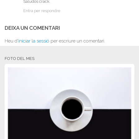
Saludos crack.
Entra per respondre
DEIXA UN COMENTARI
Heu d'
iniciar la sessió
per escriure un comentari.
FOTO DEL MES