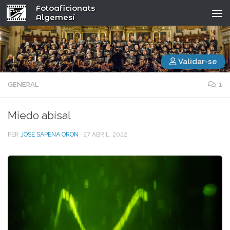
Fotoaficionats
Algemesí
Validar-se
GENERAL
1
Miedo abisal
PER
JOSE SAPENA ORON
·
27 ABRIL, 2022