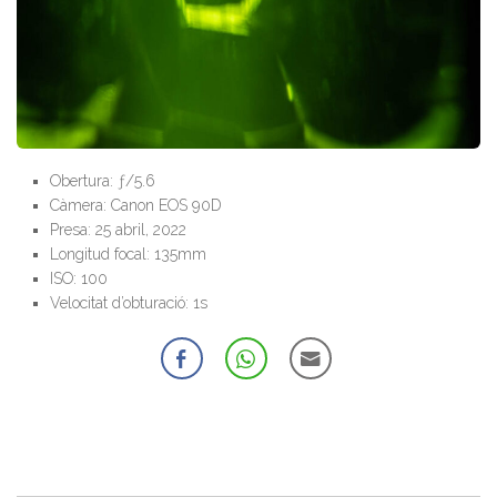
Obertura: ƒ/5.6
Càmera: Canon EOS 90D
Presa: 25 abril, 2022
Longitud focal: 135mm
ISO: 100
Velocitat d’obturació: 1s