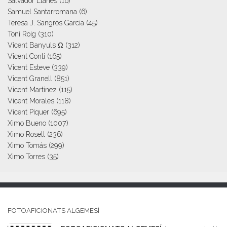
Salvador Llanes
(16)
Samuel Santarromana
(6)
Teresa J. Sangrós García
(45)
Toni Roig
(310)
Vicent Banyuls Ω
(312)
Vicent Conti
(165)
Vicent Esteve
(339)
Vicent Granell
(851)
Vicent Martinez
(115)
Vicent Morales
(118)
Vicent Piquer
(695)
Ximo Bueno
(1007)
Ximo Rosell
(236)
Ximo Tomás
(299)
Ximo Torres
(35)
FOTOAFICIONATS ALGEMESÍ