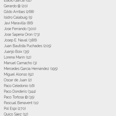
Eladio García
(62)
Gerardo Ω
(20)
Gildo Arribas
(268)
Isidro Calabuig
(5)
Javi Maravilla
(86)
Jose Ferrando
(300)
Jose Sapena Oron
(73)
Josep E. Naval
(386)
Juan Bautista Puchades
(205)
Juanjo Boix
(35)
Lorena Marín
(12)
Manuel Camacho
(3)
Mercedes García Hernández
(195)
Miguel Alonso
(52)
Oscar de Juan
(2)
Paco Celedonio
(16)
Paco Donderis
(344)
Paco Tortosa Ω
(35)
Pascual Benavent
(11)
Pol Espi
(270)
Quico Sáez
(12)