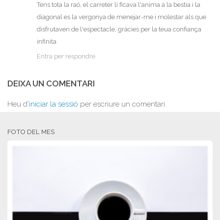
Tens tota la raó, el carreter li ficava l'anima a la bestia i la
diagonal es la vergonya de menejar-me i molestar als que
disfrutaven de l'espectacle, gràcies per la teua confiança
infinita
Entra per respondre
DEIXA UN COMENTARI
Heu d'
iniciar la sessió
per escriure un comentari.
FOTO DEL MES