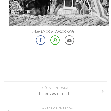
f/4.8-1/400s-ISO-200-195mm
SEGÜENT ENTRADA
Tir i arrosegament II
ANTERIOR ENTRADA