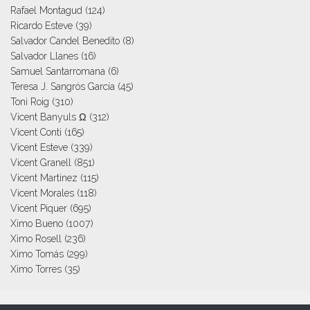
Rafael Montagud
(124)
Ricardo Esteve
(39)
Salvador Candel Benedito
(8)
Salvador Llanes
(16)
Samuel Santarromana
(6)
Teresa J. Sangrós García
(45)
Toni Roig
(310)
Vicent Banyuls Ω
(312)
Vicent Conti
(165)
Vicent Esteve
(339)
Vicent Granell
(851)
Vicent Martinez
(115)
Vicent Morales
(118)
Vicent Piquer
(695)
Ximo Bueno
(1007)
Ximo Rosell
(236)
Ximo Tomás
(299)
Ximo Torres
(35)