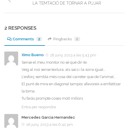
LA TEMTACIÓ DE TORNAR A PUJAR
2 RESPONSES
Comments
2
Pingbacks
0
Ximo Bueno
18 juny, 2013 a les 5:43 pm
Sense el meu monitor no sé què dir-te.
Veig al rosí sense textura, als sacs i la sorra igual…
L'esforç sembla més cosa del carreter que de l'animal…
El punt de mira en diagonal tampoc afavoreix a emfatitzar
la toma.
Tu faràs prompte coses molt millors.
Entra per respondre
Mercedes Garcia Hernandez
18 juny, 2013 a les 6:42 pm