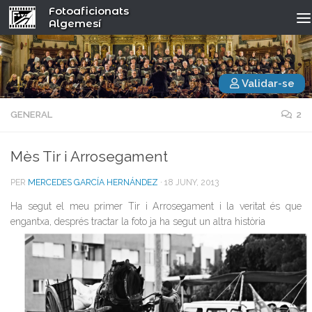
Fotoaficionats
Algemesí
Validar-se
GENERAL
2
Mès Tir i Arrosegament
PER
MERCEDES GARCÍA HERNÁNDEZ
·
18 JUNY, 2013
Ha segut el meu primer Tir i Arrosegament i la veritat és que
engantxa, després tractar la foto ja ha segut un altra història