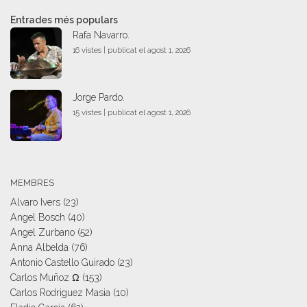
Entrades més populars
Rafa Navarro.
16 vistes
|
publicat el agost 1, 2026
Jorge Pardo.
15 vistes
|
publicat el agost 1, 2026
MEMBRES
Alvaro Ivers
(23)
Angel Bosch
(40)
Angel Zurbano
(52)
Anna Albelda
(76)
Antonio Castello Guirado
(23)
Carlos Muñoz Ω
(153)
Carlos Rodriguez Masia
(10)