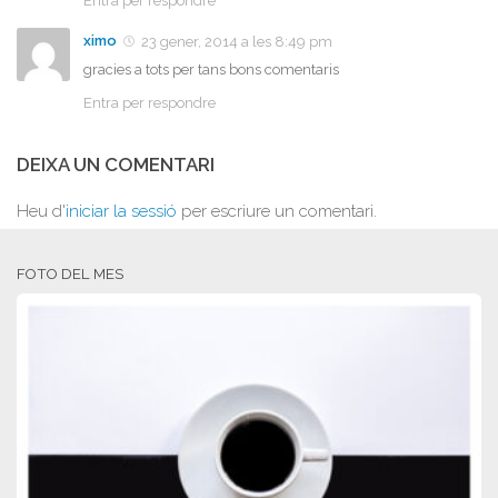
Entra per respondre
ximo
23 gener, 2014 a les 8:49 pm
gracies a tots per tans bons comentaris
Entra per respondre
DEIXA UN COMENTARI
Heu d'
iniciar la sessió
per escriure un comentari.
FOTO DEL MES