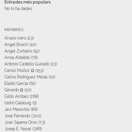
Entrades més populars
No hi ha dades.
MEMBRES
Alvaro Ivers
(23)
Angel Bosch
(40)
Angel Zurbano
(52)
Anna Albelda
(76)
Antonio Castello Guirado
(23)
Carlos Muñoz Ω
(153)
Carlos Rodriguez Masia
(10)
Eladio García
(62)
Gerardo Ω
(20)
Gildo Arribas
(268)
Isidro Calabuig
(5)
Javi Maravilla
(86)
Jose Ferrando
(300)
Jose Sapena Oron
(73)
Josep E. Naval
(386)