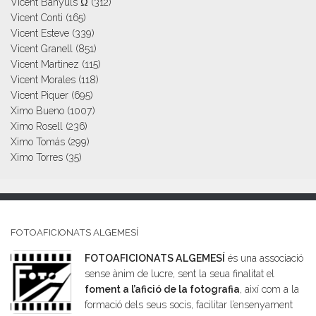
Vicent Banyuls Ω
(312)
Vicent Conti
(165)
Vicent Esteve
(339)
Vicent Granell
(851)
Vicent Martinez
(115)
Vicent Morales
(118)
Vicent Piquer
(695)
Ximo Bueno
(1007)
Ximo Rosell
(236)
Ximo Tomás
(299)
Ximo Torres
(35)
FOTOAFICIONATS ALGEMESÍ
FOTOAFICIONATS ALGEMESÍ
és una associació
sense ànim de lucre, sent la seua finalitat el
foment a l’afició de la fotografia
, així com a la
formació dels seus socis, facilitar l’ensenyament