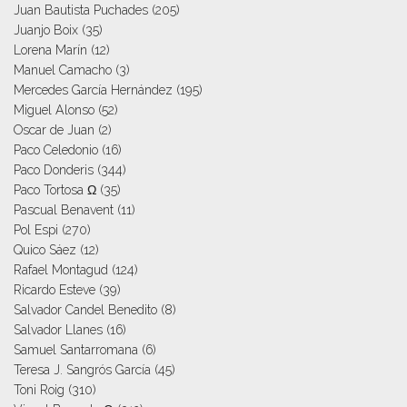
Juan Bautista Puchades
(205)
Juanjo Boix
(35)
Lorena Marín
(12)
Manuel Camacho
(3)
Mercedes García Hernández
(195)
Miguel Alonso
(52)
Oscar de Juan
(2)
Paco Celedonio
(16)
Paco Donderis
(344)
Paco Tortosa Ω
(35)
Pascual Benavent
(11)
Pol Espi
(270)
Quico Sáez
(12)
Rafael Montagud
(124)
Ricardo Esteve
(39)
Salvador Candel Benedito
(8)
Salvador Llanes
(16)
Samuel Santarromana
(6)
Teresa J. Sangrós García
(45)
Toni Roig
(310)