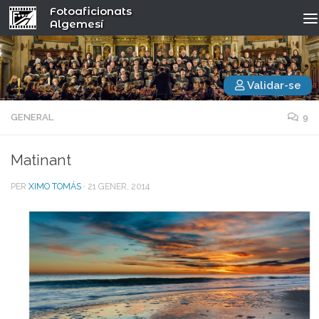
Fotoaficionats
Algemesí
Validar-se
GENERAL
9
Matinant
PER
XIMO TOMÁS
·
21 GENER, 2014