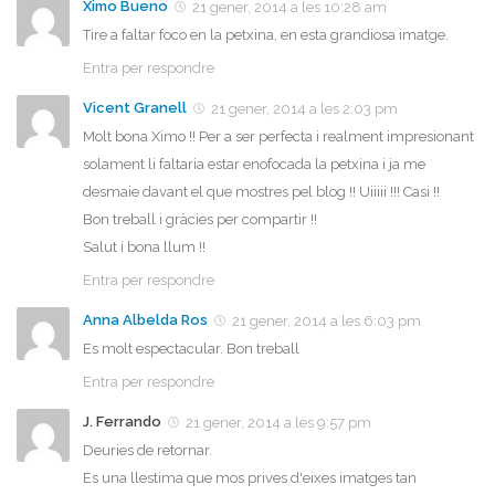
Ximo Bueno
21 gener, 2014 a les 10:28 am
Tire a faltar foco en la petxina, en esta grandiosa imatge.
Entra per respondre
Vicent Granell
21 gener, 2014 a les 2:03 pm
Molt bona Ximo !! Per a ser perfecta i realment impresionant
solament li faltaria estar enofocada la petxina i ja me
desmaie davant el que mostres pel blog !! Uiiiii !!! Casi !!
Bon treball i gràcies per compartir !!
Salut i bona llum !!
Entra per respondre
Anna Albelda Ros
21 gener, 2014 a les 6:03 pm
Es molt espectacular. Bon treball
Entra per respondre
J. Ferrando
21 gener, 2014 a les 9:57 pm
Deuries de retornar.
Es una llestima que mos prives d'eixes imatges tan