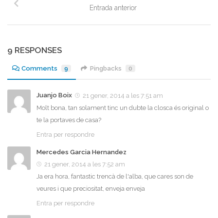
Entrada anterior
9 RESPONSES
Comments
9
Pingbacks
0
Juanjo Boix
21 gener, 2014 a les 7:51 am
Molt bona, tan solament tinc un dubte la closca és original o
te la portaves de casa?
Entra per respondre
Mercedes Garcia Hernandez
21 gener, 2014 a les 7:52 am
Ja era hora, fantastic trencà de l'alba, que cares son de
veures i que preciositat, enveja enveja
Entra per respondre