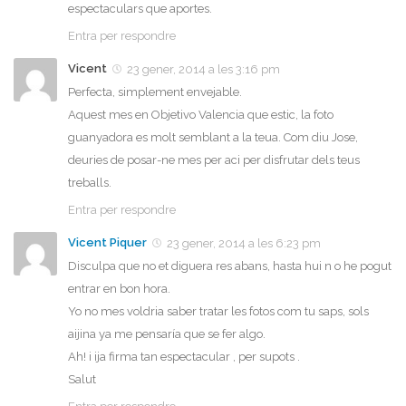
espectaculars que aportes.
Entra per respondre
Vicent
23 gener, 2014 a les 3:16 pm
Perfecta, simplement envejable.
Aquest mes en Objetivo Valencia que estic, la foto
guanyadora es molt semblant a la teua. Com diu Jose,
deuries de posar-ne mes per aci per disfrutar dels teus
treballs.
Entra per respondre
Vicent Piquer
23 gener, 2014 a les 6:23 pm
Disculpa que no et diguera res abans, hasta hui n o he pogut
entrar en bon hora.
Yo no mes voldria saber tratar les fotos com tu saps, sols
aijina ya me pensaría que se fer algo.
Ah! i ija firma tan espectacular , per supots .
Salut