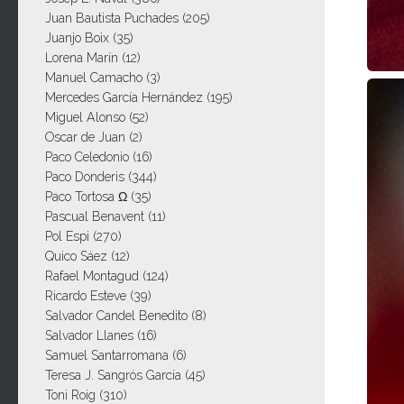
Juan Bautista Puchades
(205)
Juanjo Boix
(35)
Lorena Marín
(12)
Manuel Camacho
(3)
Mercedes García Hernández
(195)
Miguel Alonso
(52)
Oscar de Juan
(2)
Paco Celedonio
(16)
Paco Donderis
(344)
Paco Tortosa Ω
(35)
Pascual Benavent
(11)
Pol Espi
(270)
Quico Sáez
(12)
Rafael Montagud
(124)
Ricardo Esteve
(39)
Salvador Candel Benedito
(8)
Salvador Llanes
(16)
Samuel Santarromana
(6)
Teresa J. Sangrós García
(45)
Toni Roig
(310)