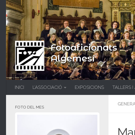
Fotoaficionats
Algemesí
INICI
L’ASSOCIACIÓ
EXPOSICIONS
TALLERS I
GENER
FOTO DEL MES
Man