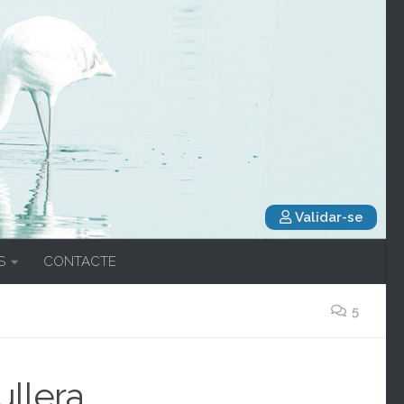
Validar-se
S
CONTACTE
5
ullera.