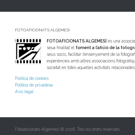
FOTOAFICIONATS ALGEMESÍ
FOTOAFICIONATS ALGEMESÍ
és una associac
seua finalitat el
foment a l’afició de la fotogr
seus socis, facilitar l’ensenyament de la fotografi
experiències amb altres associacions fotogràfiqu
societat en totes aquelles activitats relacionade
Política de cookies
Política de privadesa
Avís legal
Fotoaficionats Algemesí © 2026. Tots els drets reservats.