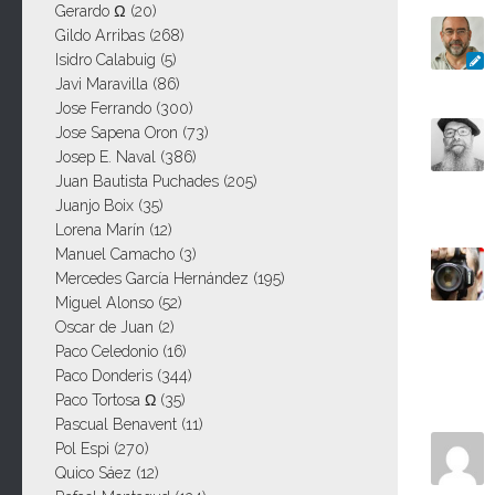
Gerardo Ω
(20)
Gildo Arribas
(268)
Isidro Calabuig
(5)
Javi Maravilla
(86)
Jose Ferrando
(300)
Jose Sapena Oron
(73)
Josep E. Naval
(386)
Juan Bautista Puchades
(205)
Juanjo Boix
(35)
Lorena Marín
(12)
Manuel Camacho
(3)
Mercedes García Hernández
(195)
Miguel Alonso
(52)
Oscar de Juan
(2)
Paco Celedonio
(16)
Paco Donderis
(344)
Paco Tortosa Ω
(35)
Pascual Benavent
(11)
Pol Espi
(270)
Quico Sáez
(12)