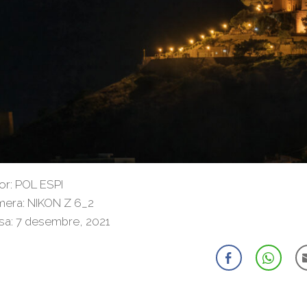
or: POL ESPI
era: NIKON Z 6_2
sa: 7 desembre, 2021