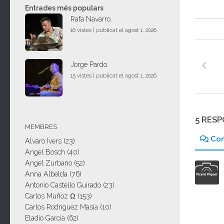
Entrades més populars
Rafa Navarro.
16 vistes
|
publicat el agost 1, 2026
Jorge Pardo.
15 vistes
|
publicat el agost 1, 2026
5 RES
MEMBRES
Co
Alvaro Ivers
(23)
Angel Bosch
(40)
Angel Zurbano
(52)
Anna Albelda
(76)
Antonio Castello Guirado
(23)
Carlos Muñoz Ω
(153)
Carlos Rodriguez Masia
(10)
Eladio García
(62)