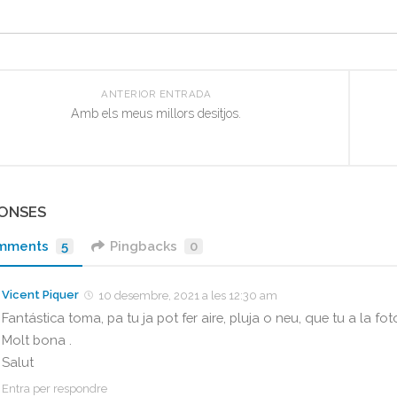
ANTERIOR ENTRADA
Amb els meus millors desitjos.
PONSES
mments
5
Pingbacks
0
Vicent Piquer
10 desembre, 2021 a les 12:30 am
Fantástica toma, pa tu ja pot fer aire, pluja o neu, que tu a la foto
Molt bona .
Salut
Entra per respondre