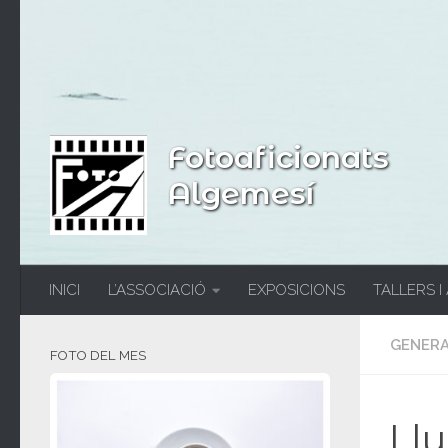
Fotoaficionats
Algemesí
INICI
L’ASSOCIACIÓ
EXPOSICIONS
TALLERS I
GENER
FOTO DEL MES
Llu