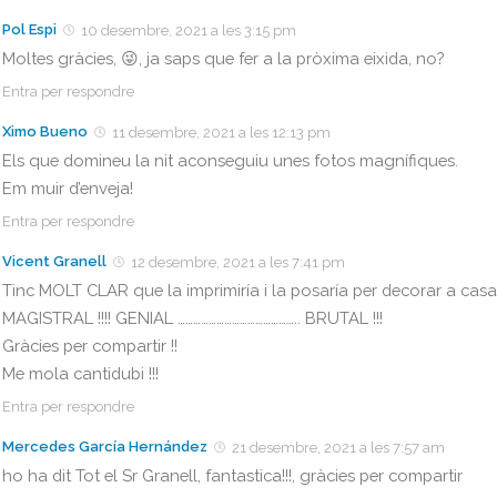
Pol Espi
10 desembre, 2021 a les 3:15 pm
Moltes gràcies, 😜, ja saps que fer a la pròxima eixida, no?
Entra per respondre
Ximo Bueno
11 desembre, 2021 a les 12:13 pm
Els que domineu la nit aconseguiu unes fotos magnífiques.
Em muir d’enveja!
Entra per respondre
Vicent Granell
12 desembre, 2021 a les 7:41 pm
Tinc MOLT CLAR que la imprimiría i la posaría per decorar a casa 
MAGISTRAL !!!! GENIAL ……………………………………….. BRUTAL !!!
Gràcies per compartir !!
Me mola cantidubi !!!
Entra per respondre
Mercedes García Hernández
21 desembre, 2021 a les 7:57 am
ho ha dit Tot el Sr Granell, fantastica!!!, gràcies per compartir