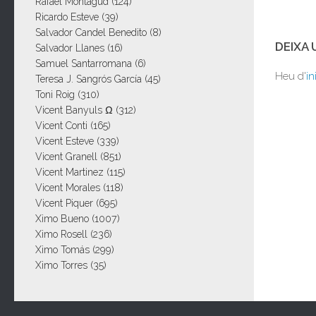
Rafael Montagud
(124)
Ricardo Esteve
(39)
Salvador Candel Benedito
(8)
DEIXA
Salvador Llanes
(16)
Samuel Santarromana
(6)
Heu d'
in
Teresa J. Sangrós García
(45)
Toni Roig
(310)
Vicent Banyuls Ω
(312)
Vicent Conti
(165)
Vicent Esteve
(339)
Vicent Granell
(851)
Vicent Martinez
(115)
Vicent Morales
(118)
Vicent Piquer
(695)
Ximo Bueno
(1007)
Ximo Rosell
(236)
Ximo Tomás
(299)
Ximo Torres
(35)