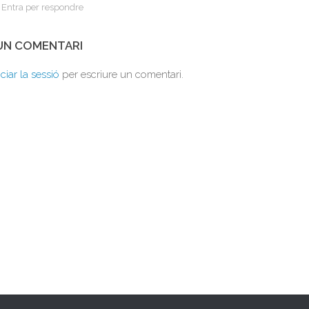
Entra per respondre
 UN COMENTARI
iciar la sessió
per escriure un comentari.