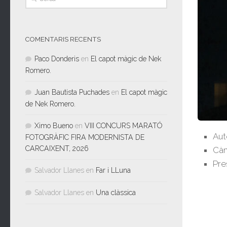
COMENTARIS RECENTS
Paco Donderis
en
El capot màgic de Nek
Romero.
Juan Bautista Puchades
en
El capot màgic
de Nek Romero.
Ximo Bueno
en
VIII CONCURS MARATÓ
Aut
FOTOGRÀFIC FIRA MODERNISTA DE
CARCAIXENT, 2026
Càm
Pre
Salvador Llanes
en
Far i LLuna
Salvador Llanes
en
Una clàssica