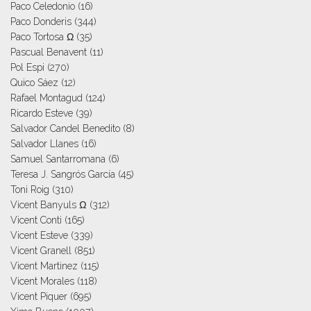
Paco Celedonio
(16)
Paco Donderis
(344)
Paco Tortosa Ω
(35)
Pascual Benavent
(11)
Pol Espi
(270)
Quico Sáez
(12)
Rafael Montagud
(124)
Ricardo Esteve
(39)
Salvador Candel Benedito
(8)
Salvador Llanes
(16)
Samuel Santarromana
(6)
Teresa J. Sangrós García
(45)
Toni Roig
(310)
Vicent Banyuls Ω
(312)
Vicent Conti
(165)
Vicent Esteve
(339)
Vicent Granell
(851)
Vicent Martinez
(115)
Vicent Morales
(118)
Vicent Piquer
(695)