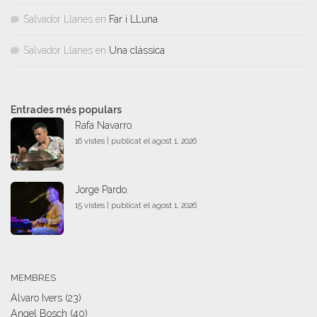
Salvador Llanes
en
Far i LLuna
Salvador Llanes
en
Una clàssica
Entrades més populars
Rafa Navarro.
16 vistes
|
publicat el agost 1, 2026
Jorge Pardo.
15 vistes
|
publicat el agost 1, 2026
MEMBRES
Alvaro Ivers
(23)
Angel Bosch
(40)