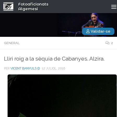
Fotoaficionats
Algemesí
Validar-se
GENERAL
2
Lliri roig a la sèquia de Cabanyes. Alzira.
PER
VICENT BANYULS Ω
·
12 JULIOL, 2016