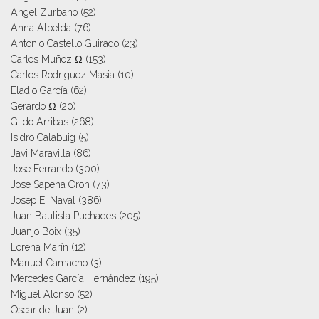
Angel Zurbano
(52)
Anna Albelda
(76)
Antonio Castello Guirado
(23)
Carlos Muñoz Ω
(153)
Carlos Rodriguez Masia
(10)
Eladio García
(62)
Gerardo Ω
(20)
Gildo Arribas
(268)
Isidro Calabuig
(5)
Javi Maravilla
(86)
Jose Ferrando
(300)
Jose Sapena Oron
(73)
Josep E. Naval
(386)
Juan Bautista Puchades
(205)
Juanjo Boix
(35)
Lorena Marín
(12)
Manuel Camacho
(3)
Mercedes García Hernández
(195)
Miguel Alonso
(52)
Oscar de Juan
(2)