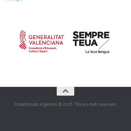
Fotoaficionats Algemesí © 2026. Tots els drets reservats.