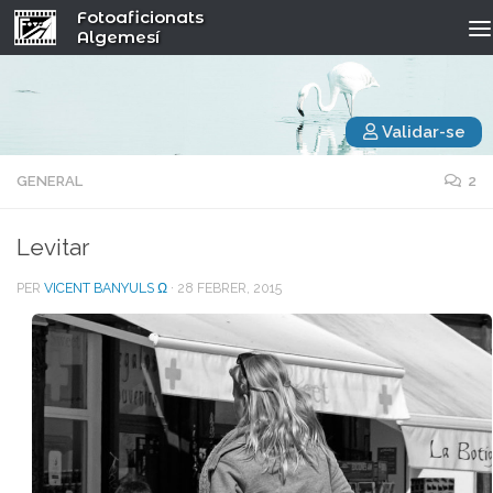
Fotoaficionats
Algemesí
Validar-se
GENERAL
2
Levitar
PER
VICENT BANYULS Ω
·
28 FEBRER, 2015