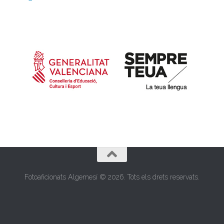
Fotoaficionats Algemesí © 2026. Tots els drets reservats.