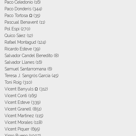
Paco Celedonio
(16)
Paco Donderis
(344)
Paco Tortosa Ω
(35)
Pascual Benavent
(11)
Pol Espi
(270)
Quico Sáez
(12)
Rafael Montagud
(124)
Ricardo Esteve
(39)
Salvador Candel Benedito
(8)
Salvador Llanes
(16)
Samuel Santarromana
(6)
Teresa J. Sangrós García
(45)
Toni Roig
(310)
Vicent Banyuls Ω
(312)
Vicent Conti
(165)
Vicent Esteve
(339)
Vicent Granell
(851)
Vicent Martinez
(115)
Vicent Morales
(118)
Vicent Piquer
(695)
Ximo Bueno
(1007)