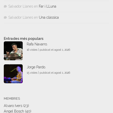
Salvador Llanes
en
Far i LLuna
Salvador Llanes
en
Una clàssica
Entrades més populars
Rafa Navarro.
16 vistes
|
publicat el agost 1, 2026
Jorge Pardo.
15 vistes
|
publicat el agost 1, 2026
MEMBRES
Alvaro Ivers
(23)
Angel Bosch
(40)