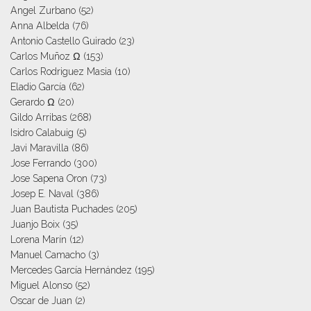
Angel Zurbano
(52)
Anna Albelda
(76)
Antonio Castello Guirado
(23)
Carlos Muñoz Ω
(153)
Carlos Rodriguez Masia
(10)
Eladio García
(62)
Gerardo Ω
(20)
Gildo Arribas
(268)
Isidro Calabuig
(5)
Javi Maravilla
(86)
Jose Ferrando
(300)
Jose Sapena Oron
(73)
Josep E. Naval
(386)
Juan Bautista Puchades
(205)
Juanjo Boix
(35)
Lorena Marín
(12)
Manuel Camacho
(3)
Mercedes García Hernández
(195)
Miguel Alonso
(52)
Oscar de Juan
(2)