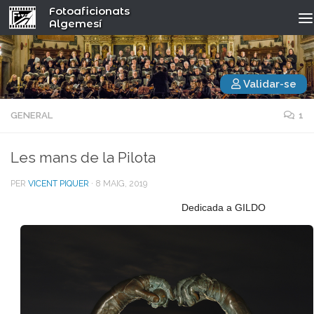
Fotoaficionats
Algemesí
Validar-se
GENERAL
1
Les mans de la Pilota
PER
VICENT PIQUER
·
8 MAIG, 2019
Dedicada a GILDO