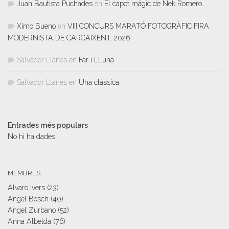
Juan Bautista Puchades
en
El capot màgic de Nek Romero.
Ximo Bueno
en
VIII CONCURS MARATÓ FOTOGRÀFIC FIRA
MODERNISTA DE CARCAIXENT, 2026
Salvador Llanes
en
Far i LLuna
Salvador Llanes
en
Una clàssica
Entrades més populars
No hi ha dades.
MEMBRES
Alvaro Ivers
(23)
Angel Bosch
(40)
Angel Zurbano
(52)
Anna Albelda
(76)