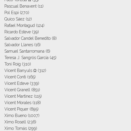
Pascual Benavent
(11)
Pol Espi
(270)
Quico Sáez
(12)
Rafael Montagud
(124)
Ricardo Esteve
(39)
Salvador Candel Benedito
(8)
Salvador Llanes
(16)
Samuel Santarromana
(6)
Teresa J. Sangrós García
(45)
Toni Roig
(310)
Vicent Banyuls Ω
(312)
Vicent Conti
(165)
Vicent Esteve
(339)
Vicent Granell
(851)
Vicent Martinez
(115)
Vicent Morales
(118)
Vicent Piquer
(695)
Ximo Bueno
(1007)
Ximo Rosell
(236)
Ximo Tomás
(299)