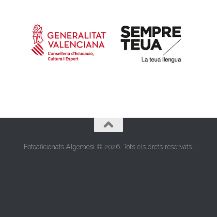
Fotoaficionats Algemesí © 2026. Tots els drets reservats.