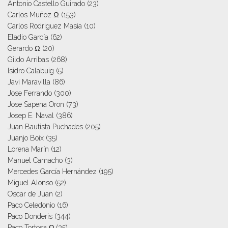
Antonio Castello Guirado
(23)
Carlos Muñoz Ω
(153)
Carlos Rodriguez Masia
(10)
Eladio García
(62)
Gerardo Ω
(20)
Gildo Arribas
(268)
Isidro Calabuig
(5)
Javi Maravilla
(86)
Jose Ferrando
(300)
Jose Sapena Oron
(73)
Josep E. Naval
(386)
Juan Bautista Puchades
(205)
Juanjo Boix
(35)
Lorena Marín
(12)
Manuel Camacho
(3)
Mercedes García Hernández
(195)
Miguel Alonso
(52)
Oscar de Juan
(2)
Paco Celedonio
(16)
Paco Donderis
(344)
Paco Tortosa Ω
(35)