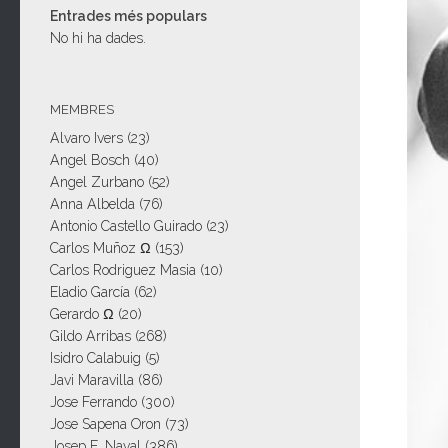
Entrades més populars
No hi ha dades.
MEMBRES
Alvaro Ivers
(23)
Angel Bosch
(40)
Angel Zurbano
(52)
Anna Albelda
(76)
Antonio Castello Guirado
(23)
Carlos Muñoz Ω
(153)
Carlos Rodriguez Masia
(10)
Eladio García
(62)
Gerardo Ω
(20)
Gildo Arribas
(268)
Isidro Calabuig
(5)
Javi Maravilla
(86)
Jose Ferrando
(300)
Jose Sapena Oron
(73)
Josep E. Naval
(386)