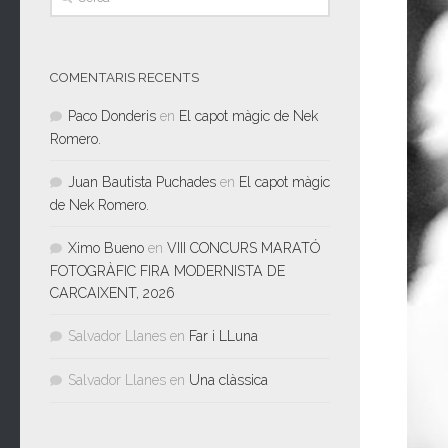
COMENTARIS RECENTS
Paco Donderis
en
El capot màgic de Nek
Romero.
Juan Bautista Puchades
en
El capot màgic
de Nek Romero.
Ximo Bueno
en
VIII CONCURS MARATÓ
FOTOGRÀFIC FIRA MODERNISTA DE
CARCAIXENT, 2026
Salvador Llanes
en
Far i LLuna
Salvador Llanes
en
Una clàssica