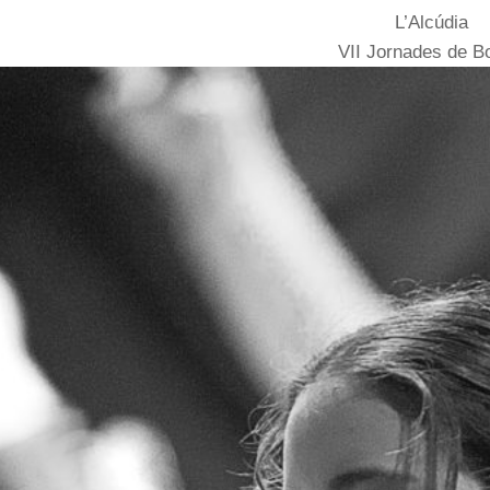
L’Alcúdia
VII Jornades de B