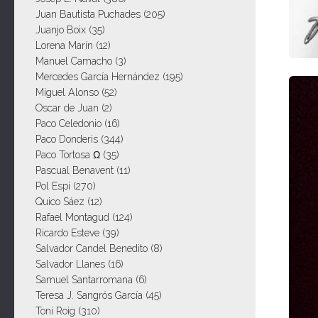
Juan Bautista Puchades
(205)
Juanjo Boix
(35)
Lorena Marín
(12)
Manuel Camacho
(3)
Mercedes García Hernández
(195)
Miguel Alonso
(52)
Oscar de Juan
(2)
Paco Celedonio
(16)
Paco Donderis
(344)
Paco Tortosa Ω
(35)
Pascual Benavent
(11)
Pol Espi
(270)
Quico Sáez
(12)
Rafael Montagud
(124)
Ricardo Esteve
(39)
Salvador Candel Benedito
(8)
Salvador Llanes
(16)
Samuel Santarromana
(6)
Teresa J. Sangrós García
(45)
Toni Roig
(310)