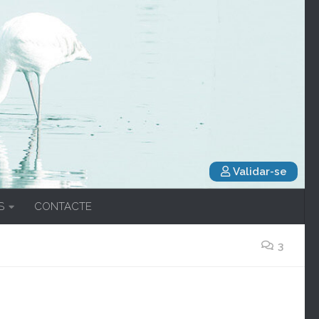
Validar-se
S
CONTACTE
3