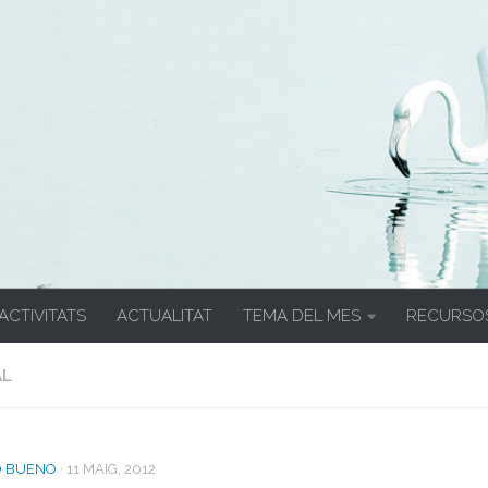
 ACTIVITATS
ACTUALITAT
TEMA DEL MES
RECURSO
AL
O BUENO
·
11 MAIG, 2012