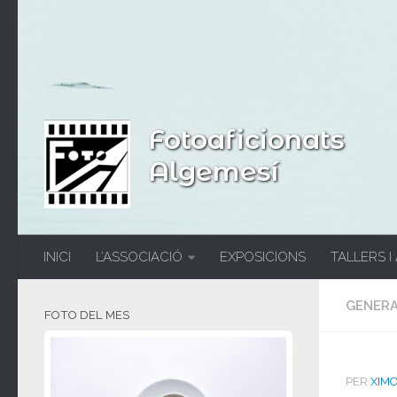
Fotoaficionats
Algemesí
INICI
L’ASSOCIACIÓ
EXPOSICIONS
TALLERS I
GENER
FOTO DEL MES
PER
XIM