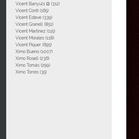
Vicent Banyuls Ω
(312)
Vicent Conti
(165)
Vicent Esteve
(339)
Vicent Granell
(851)
Vicent Martinez
(115)
Vicent Morales
(118)
Vicent Piquer
(695)
Ximo Bueno
(1007)
Ximo Rosell
(236)
Ximo Tomás
(299)
Ximo Torres
(35)