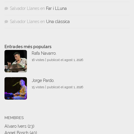
Salvador Llanes
en
Far i LLuna
Salvador Llanes
en
Una clàssica
Entrades més populars
Rafa Navarro.
16 vistes
|
publicat el agost 1, 2026
Jorge Pardo.
15 vistes
|
publicat el agost 1, 2026
MEMBRES
Alvaro Ivers
(23)
Angel Bosch
(40)