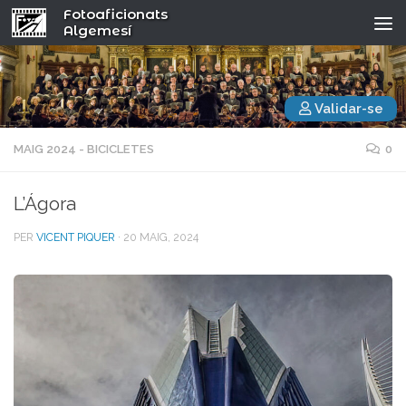
Fotoaficionats
Algemesí
Validar-se
MAIG 2024 - BICICLETES
0
L’Ágora
PER
VICENT PIQUER
·
20 MAIG, 2024