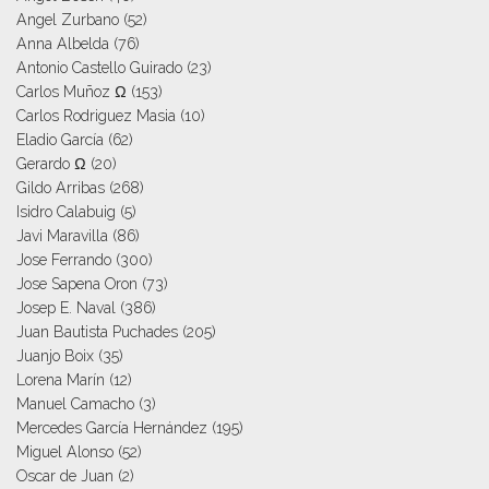
Angel Zurbano
(52)
Anna Albelda
(76)
Antonio Castello Guirado
(23)
Carlos Muñoz Ω
(153)
Carlos Rodriguez Masia
(10)
Eladio García
(62)
Gerardo Ω
(20)
Gildo Arribas
(268)
Isidro Calabuig
(5)
Javi Maravilla
(86)
Jose Ferrando
(300)
Jose Sapena Oron
(73)
Josep E. Naval
(386)
Juan Bautista Puchades
(205)
Juanjo Boix
(35)
Lorena Marín
(12)
Manuel Camacho
(3)
Mercedes García Hernández
(195)
Miguel Alonso
(52)
Oscar de Juan
(2)