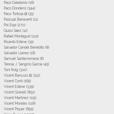
Paco Celedonio
(16)
Paco Donderis
(344)
Paco Tortosa Ω
(35)
Pascual Benavent
(11)
Pol Espi
(270)
Quico Sáez
(12)
Rafael Montagud
(124)
Ricardo Esteve
(39)
Salvador Candel Benedito
(8)
Salvador Llanes
(16)
Samuel Santarromana
(6)
Teresa J. Sangrós García
(45)
Toni Roig
(310)
Vicent Banyuls Ω
(312)
Vicent Conti
(165)
Vicent Esteve
(339)
Vicent Granell
(851)
Vicent Martinez
(115)
Vicent Morales
(118)
Vicent Piquer
(695)