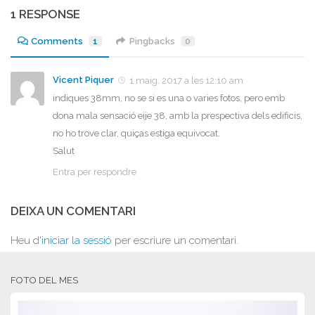
1 RESPONSE
Comments
1
Pingbacks
0
Vicent Piquer
1 maig, 2017 a les 12:10 am
indiques 38mm, no se si es una o varies fotos, pero emb
dona mala sensació eije 38, amb la prespectiva dels edificis,
no ho trove clar, quiças estiga equivocat.
Salut
Entra per respondre
DEIXA UN COMENTARI
Heu d'
iniciar la sessió
per escriure un comentari.
FOTO DEL MES