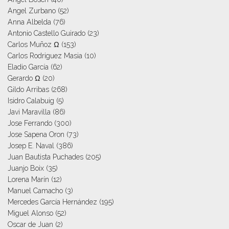
Angel Zurbano
(52)
Anna Albelda
(76)
Antonio Castello Guirado
(23)
Carlos Muñoz Ω
(153)
Carlos Rodriguez Masia
(10)
Eladio García
(62)
Gerardo Ω
(20)
Gildo Arribas
(268)
Isidro Calabuig
(5)
Javi Maravilla
(86)
Jose Ferrando
(300)
Jose Sapena Oron
(73)
Josep E. Naval
(386)
Juan Bautista Puchades
(205)
Juanjo Boix
(35)
Lorena Marín
(12)
Manuel Camacho
(3)
Mercedes García Hernández
(195)
Miguel Alonso
(52)
Oscar de Juan
(2)