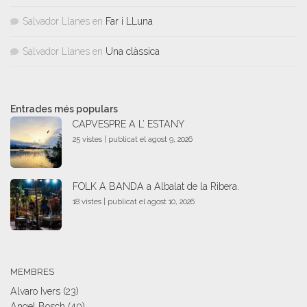
Salvador Llanes
en
Far i LLuna
Salvador Llanes
en
Una clàssica
Entrades més populars
CAPVESPRE A L’ ESTANY
25 vistes
|
publicat el agost 9, 2026
FOLK A BANDA a Albalat de la Ribera.
18 vistes
|
publicat el agost 10, 2026
MEMBRES
Alvaro Ivers
(23)
Angel Bosch
(40)