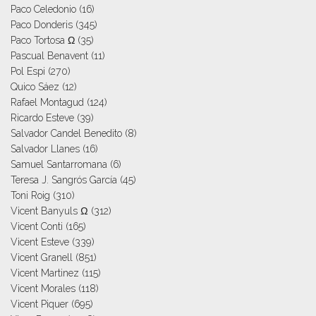
Paco Celedonio
(16)
Paco Donderis
(345)
Paco Tortosa Ω
(35)
Pascual Benavent
(11)
Pol Espi
(270)
Quico Sáez
(12)
Rafael Montagud
(124)
Ricardo Esteve
(39)
Salvador Candel Benedito
(8)
Salvador Llanes
(16)
Samuel Santarromana
(6)
Teresa J. Sangrós García
(45)
Toni Roig
(310)
Vicent Banyuls Ω
(312)
Vicent Conti
(165)
Vicent Esteve
(339)
Vicent Granell
(851)
Vicent Martinez
(115)
Vicent Morales
(118)
Vicent Piquer
(695)