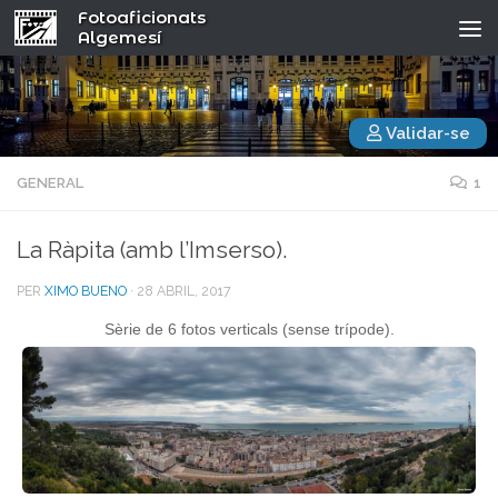
Fotoaficionats
Algemesí
Validar-se
GENERAL
1
La Ràpita (amb l’Imserso).
PER
XIMO BUENO
·
28 ABRIL, 2017
Sèrie de 6 fotos verticals (sense trípode).