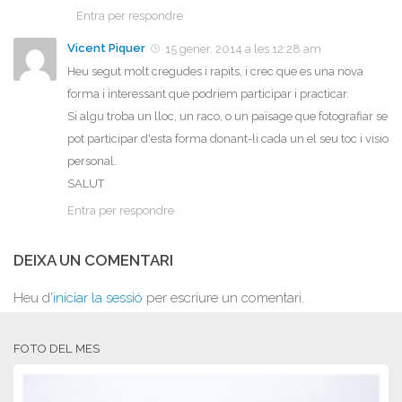
Entra per respondre
Vicent Piquer
15 gener, 2014 a les 12:28 am
Heu segut molt cregudes i rapits, i crec que es una nova
forma i interessant que podriem participar i practicar.
Si algu troba un lloc, un raco, o un païsage que fotografiar se
pot participar d'esta forma donant-li cada un el seu toc i visio
personal.
SALUT
Entra per respondre
DEIXA UN COMENTARI
Heu d'
iniciar la sessió
per escriure un comentari.
FOTO DEL MES