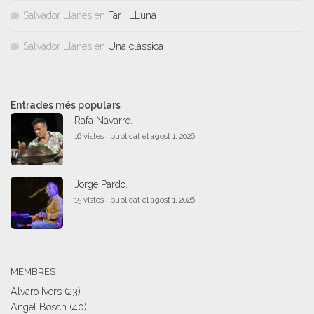
Salvador Llanes
en
Far i LLuna
Salvador Llanes
en
Una clàssica
Entrades més populars
Rafa Navarro.
16 vistes
|
publicat el agost 1, 2026
Jorge Pardo.
15 vistes
|
publicat el agost 1, 2026
MEMBRES
Alvaro Ivers
(23)
Angel Bosch
(40)