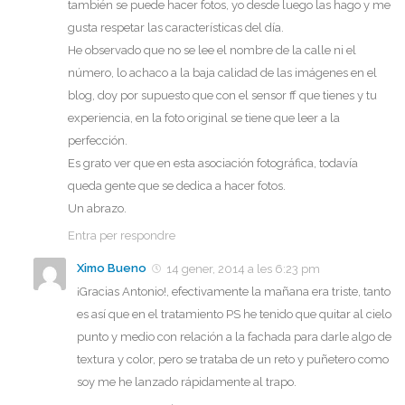
también se puede hacer fotos, yo desde luego las hago y me
gusta respetar las características del día.
He observado que no se lee el nombre de la calle ni el
número, lo achaco a la baja calidad de las imágenes en el
blog, doy por supuesto que con el sensor ff que tienes y tu
experiencia, en la foto original se tiene que leer a la
perfección.
Es grato ver que en esta asociación fotográfica, todavía
queda gente que se dedica a hacer fotos.
Un abrazo.
Entra per respondre
Ximo Bueno
14 gener, 2014 a les 6:23 pm
¡Gracias Antonio!, efectivamente la mañana era triste, tanto
es así que en el tratamiento PS he tenido que quitar al cielo
punto y medio con relación a la fachada para darle algo de
textura y color, pero se trataba de un reto y puñetero como
soy me he lanzado rápidamente al trapo.