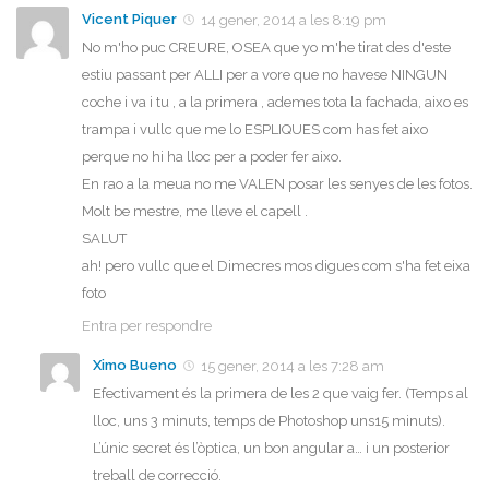
Vicent Piquer
14 gener, 2014 a les 8:19 pm
No m'ho puc CREURE, OSEA que yo m'he tirat des d'este
estiu passant per ALLI per a vore que no havese NINGUN
coche i va i tu , a la primera , ademes tota la fachada, aixo es
trampa i vullc que me lo ESPLIQUES com has fet aixo
perque no hi ha lloc per a poder fer aixo.
En rao a la meua no me VALEN posar les senyes de les fotos.
Molt be mestre, me lleve el capell .
SALUT
ah! pero vullc que el Dimecres mos digues com s'ha fet eixa
foto
Entra per respondre
Ximo Bueno
15 gener, 2014 a les 7:28 am
Efectivament és la primera de les 2 que vaig fer. (Temps al
lloc, uns 3 minuts, temps de Photoshop uns15 minuts).
L’únic secret és l’òptica, un bon angular a… i un posterior
treball de correcció.