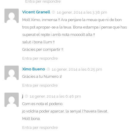
Entra per respondre
Vicent Granell
14 gener, 2014 a les 3:38 pm
Molt Ximo, inmensa !! Ara penjare la meua que ni de bon
tros pot apropar-se a la teua. Bona estampa i pense que has
superat el repte i amb nota moooolt alta !!
salut i bona llum !!
Gràcies per compartir !!
Entra per respondre
Ximo Bueno
14 gener, 2014 a les 6:25 pm
Gràcies a tu Numero 1!
Entra per respondre
j
14 gener, 2014 a les 6:48 pm
Com es nota el poderio.
jo voldria poder aparcar, la senyal l'havera llevat.
Molt bona.
Entra per respondre