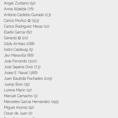
Angel Zurbano
(52)
Anna Albelda
(76)
Antonio Castello Guirado
(23)
Carlos Muñoz Ω
(153)
Carlos Rodriguez Masia
(10)
Eladio García
(62)
Gerardo Ω
(20)
Gildo Arribas
(268)
Isidro Calabuig
(5)
Javi Maravilla
(86)
Jose Ferrando
(300)
Jose Sapena Oron
(73)
Josep E. Naval
(386)
Juan Bautista Puchades
(205)
Juanjo Boix
(35)
Lorena Marín
(12)
Manuel Camacho
(3)
Mercedes García Hernández
(195)
Miguel Alonso
(52)
Oscar de Juan
(2)