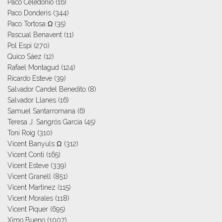
Paco Celedonio
(16)
Paco Donderis
(344)
Paco Tortosa Ω
(35)
Pascual Benavent
(11)
Pol Espi
(270)
Quico Sáez
(12)
Rafael Montagud
(124)
Ricardo Esteve
(39)
Salvador Candel Benedito
(8)
Salvador Llanes
(16)
Samuel Santarromana
(6)
Teresa J. Sangrós García
(45)
Toni Roig
(310)
Vicent Banyuls Ω
(312)
Vicent Conti
(165)
Vicent Esteve
(339)
Vicent Granell
(851)
Vicent Martinez
(115)
Vicent Morales
(118)
Vicent Piquer
(695)
Ximo Bueno
(1007)