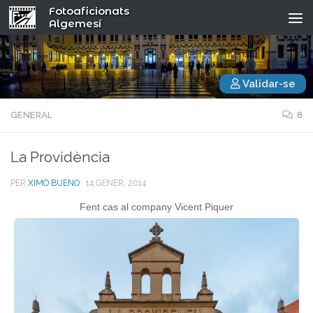
Fotoaficionats
Algemesí
Validar-se
GENERAL
8
La Providència
PER
XIMO BUENO
·
14 GENER, 2014
Fent cas al company Vicent Piquer