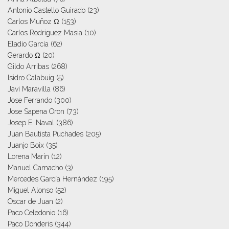
Antonio Castello Guirado
(23)
Carlos Muñoz Ω
(153)
Carlos Rodriguez Masia
(10)
Eladio García
(62)
Gerardo Ω
(20)
Gildo Arribas
(268)
Isidro Calabuig
(5)
Javi Maravilla
(86)
Jose Ferrando
(300)
Jose Sapena Oron
(73)
Josep E. Naval
(386)
Juan Bautista Puchades
(205)
Juanjo Boix
(35)
Lorena Marín
(12)
Manuel Camacho
(3)
Mercedes García Hernández
(195)
Miguel Alonso
(52)
Oscar de Juan
(2)
Paco Celedonio
(16)
Paco Donderis
(344)