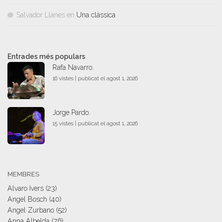
Salvador Llanes
en
Una clàssica
Entrades més populars
Rafa Navarro.
16 vistes
|
publicat el agost 1, 2026
Jorge Pardo.
15 vistes
|
publicat el agost 1, 2026
MEMBRES
Alvaro Ivers
(23)
Angel Bosch
(40)
Angel Zurbano
(52)
Anna Albelda
(76)