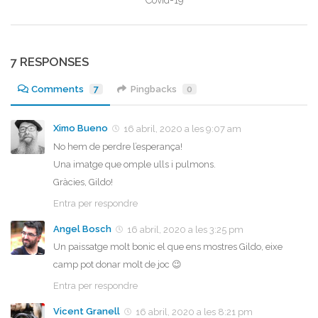
Covid-19
7 RESPONSES
Comments
7
Pingbacks
0
Ximo Bueno
16 abril, 2020 a les 9:07 am
No hem de perdre l’esperança!
Una imatge que omple ulls i pulmons.
Gràcies, Gildo!
Entra per respondre
Angel Bosch
16 abril, 2020 a les 3:25 pm
Un paissatge molt bonic el que ens mostres Gildo, eixe
camp pot donar molt de joc 😉
Entra per respondre
Vicent Granell
16 abril, 2020 a les 8:21 pm