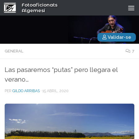
Fotoaficionats
Algemesí
Validar-se
GENERAL
7
Las pasaremos “putas” pero llegara el
verano…
PER
GILDO ARRIBAS
·
15 ABRIL, 2020