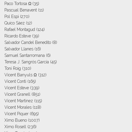
Paco Tortosa Ω
(35)
Pascual Benavent
(11)
Pol Espi
(270)
Quico Sáez
(12)
Rafael Montagud
(124)
Ricardo Esteve
(39)
Salvador Candel Benedito
(8)
Salvador Llanes
(16)
Samuel Santarromana
(6)
Teresa J. Sangrós García
(45)
Toni Roig
(310)
Vicent Banyuls Ω
(312)
Vicent Conti
(165)
Vicent Esteve
(339)
Vicent Granell
(851)
Vicent Martinez
(115)
Vicent Morales
(118)
Vicent Piquer
(695)
Ximo Bueno
(1007)
Ximo Rosell
(236)