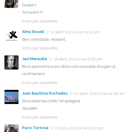
Guapa !!
Tornarem !!!
Entra per respondre
Ximo Rosell
17 abril, 2020 a les 12:31 pm
Ben controlada, relaxant.
Entra per respondre
Javi Maravilla
18 abril, 2020 a les 9:28 pm
Bona panoràmica ens dona una vocanada d’oxigen al
confinament.
Entra per respondre
Juan Bautista Puchades
20 abril, 2020 a les 12:48 am
Bona estampa Gildo, tot aplegará
Saludets
Entra per respondre
Paco Tortosa
21 abril, 2020 a les 5:00 pm