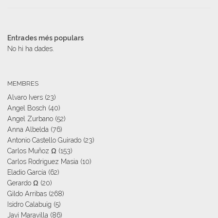
Entrades més populars
No hi ha dades.
MEMBRES
Alvaro Ivers
(23)
Angel Bosch
(40)
Angel Zurbano
(52)
Anna Albelda
(76)
Antonio Castello Guirado
(23)
Carlos Muñoz Ω
(153)
Carlos Rodriguez Masia
(10)
Eladio García
(62)
Gerardo Ω
(20)
Gildo Arribas
(268)
Isidro Calabuig
(5)
Javi Maravilla
(86)