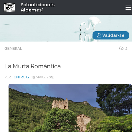
Fotoaficionats
Algemesí
Validar-se
GENERAL
2
La Murta Romàntica
PER
TONI ROIG
·
19 MAIG, 2019