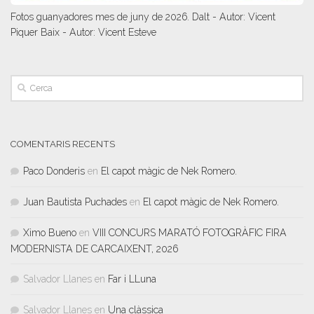
Fotos guanyadores mes de juny de 2026. Dalt - Autor: Vicent
Piquer Baix - Autor: Vicent Esteve
COMENTARIS RECENTS
Paco Donderis
en
El capot màgic de Nek Romero.
Juan Bautista Puchades
en
El capot màgic de Nek Romero.
Ximo Bueno
en
VIII CONCURS MARATÓ FOTOGRÀFIC FIRA
MODERNISTA DE CARCAIXENT, 2026
Salvador Llanes
en
Far i LLuna
Salvador Llanes
en
Una clàssica