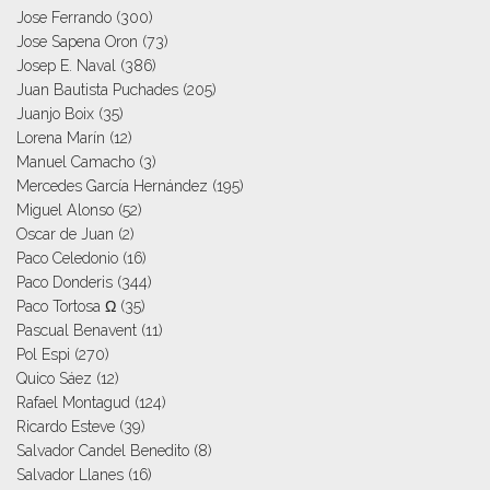
Jose Ferrando
(300)
Jose Sapena Oron
(73)
Josep E. Naval
(386)
Juan Bautista Puchades
(205)
Juanjo Boix
(35)
Lorena Marín
(12)
Manuel Camacho
(3)
Mercedes García Hernández
(195)
Miguel Alonso
(52)
Oscar de Juan
(2)
Paco Celedonio
(16)
Paco Donderis
(344)
Paco Tortosa Ω
(35)
Pascual Benavent
(11)
Pol Espi
(270)
Quico Sáez
(12)
Rafael Montagud
(124)
Ricardo Esteve
(39)
Salvador Candel Benedito
(8)
Salvador Llanes
(16)