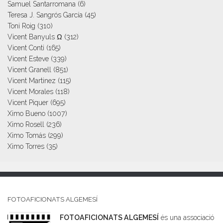
Samuel Santarromana
(6)
Teresa J. Sangrós García
(45)
Toni Roig
(310)
Vicent Banyuls Ω
(312)
Vicent Conti
(165)
Vicent Esteve
(339)
Vicent Granell
(851)
Vicent Martinez
(115)
Vicent Morales
(118)
Vicent Piquer
(695)
Ximo Bueno
(1007)
Ximo Rosell
(236)
Ximo Tomás
(299)
Ximo Torres
(35)
FOTOAFICIONATS ALGEMESÍ
FOTOAFICIONATS ALGEMESÍ
és una associació