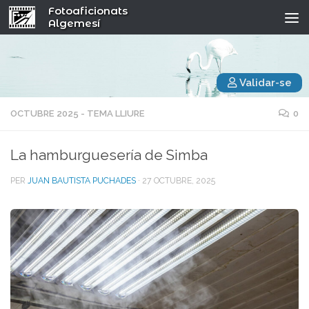
Fotoaficionats
Algemesí
Validar-se
OCTUBRE 2025 - TEMA LLIURE
0
La hamburguesería de Simba
PER
JUAN BAUTISTA PUCHADES
·
27 OCTUBRE, 2025