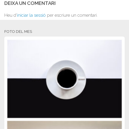
DEIXA UN COMENTARI
Heu d'
iniciar la sessió
per escriure un comentari.
FOTO DEL MES