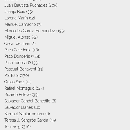
Juan Bautista Puchades
(205)
Juanjo Boix
(35)
Lorena Marín
(12)
Manuel Camacho
(3)
Mercedes García Hernández
(195)
Miguel Alonso
(52)
Oscar de Juan
(2)
Paco Celedonio
(16)
Paco Donderis
(344)
Paco Tortosa Ω
(35)
Pascual Benavent
(11)
Pol Espi
(270)
Quico Sáez
(12)
Rafael Montagud
(124)
Ricardo Esteve
(39)
Salvador Candel Benedito
(8)
Salvador Llanes
(16)
Samuel Santarromana
(6)
Teresa J. Sangrós García
(45)
Toni Roig
(310)