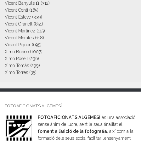
Vicent Banyuls Ω
(312)
Vicent Conti
(165)
Vicent Esteve
(339)
Vicent Granell
(851)
Vicent Martinez
(115)
Vicent Morales
(118)
Vicent Piquer
(695)
Ximo Bueno
(1007)
Ximo Rosell
(236)
Ximo Tomás
(299)
Ximo Torres
(35)
FOTOAFICIONATS ALGEMESÍ
FOTOAFICIONATS ALGEMESÍ
és una associació
sense ànim de lucre, sent la seua finalitat el
foment a l’afició de la fotografia
, així com a la
formació dels seus socis, facilitar l’ensenyament