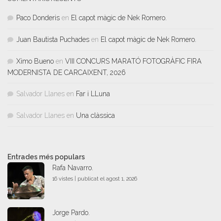
Paco Donderis
en
El capot màgic de Nek Romero.
Juan Bautista Puchades
en
El capot màgic de Nek Romero.
Ximo Bueno
en
VIII CONCURS MARATÓ FOTOGRÀFIC FIRA
MODERNISTA DE CARCAIXENT, 2026
Salvador Llanes
en
Far i LLuna
Salvador Llanes
en
Una clàssica
Entrades més populars
Rafa Navarro.
16 vistes
|
publicat el agost 1, 2026
Jorge Pardo.