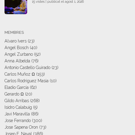
15 vistes
|
publicat el agost 1, 2026
MEMBRES
Alvaro Ivers
(23)
Angel Bosch
(40)
Angel Zurbano
(52)
Anna Albelda
(76)
Antonio Castello Guirado
(23)
Carlos Muñoz Ω
(153)
Carlos Rodriguez Masia
(10)
Eladio García
(62)
Gerardo Ω
(20)
Gildo Arribas
(268)
Isidro Calabuig
(5)
Javi Maravilla
(86)
Jose Ferrando
(300)
Jose Sapena Oron
(73)
Josep E. Naval
(386)