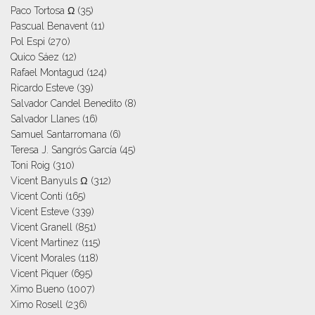
Paco Tortosa Ω
(35)
Pascual Benavent
(11)
Pol Espi
(270)
Quico Sáez
(12)
Rafael Montagud
(124)
Ricardo Esteve
(39)
Salvador Candel Benedito
(8)
Salvador Llanes
(16)
Samuel Santarromana
(6)
Teresa J. Sangrós García
(45)
Toni Roig
(310)
Vicent Banyuls Ω
(312)
Vicent Conti
(165)
Vicent Esteve
(339)
Vicent Granell
(851)
Vicent Martinez
(115)
Vicent Morales
(118)
Vicent Piquer
(695)
Ximo Bueno
(1007)
Ximo Rosell
(236)