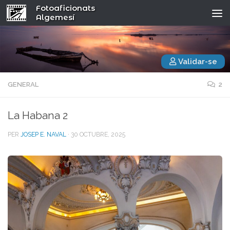
Fotoaficionats
Algemesí
Validar-se
GENERAL
2
La Habana 2
PER
JOSEP E. NAVAL
·
30 OCTUBRE, 2025