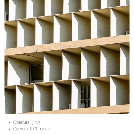
Obertura: ƒ/13
Càmera: ILCE-6400