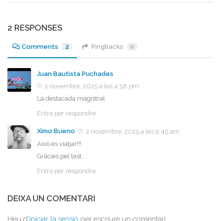
2 RESPONSES
Comments
2
Pingbacks
0
Juan Bautista Puchades
1 novembre, 2025 a les 4:56 pm
La destacada magistral
Entra per respondre
Ximo Bueno
2 novembre, 2025 a les 9:45 am
Això és viatjar!!!
Gràcies pel tast.
Entra per respondre
DEIXA UN COMENTARI
Heu d'
iniciar la sessió
per escriure un comentari.