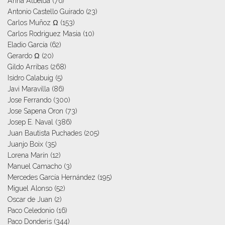
Anna Albelda
(76)
Antonio Castello Guirado
(23)
Carlos Muñoz Ω
(153)
Carlos Rodriguez Masia
(10)
Eladio García
(62)
Gerardo Ω
(20)
Gildo Arribas
(268)
Isidro Calabuig
(5)
Javi Maravilla
(86)
Jose Ferrando
(300)
Jose Sapena Oron
(73)
Josep E. Naval
(386)
Juan Bautista Puchades
(205)
Juanjo Boix
(35)
Lorena Marín
(12)
Manuel Camacho
(3)
Mercedes García Hernández
(195)
Miguel Alonso
(52)
Oscar de Juan
(2)
Paco Celedonio
(16)
Paco Donderis
(344)