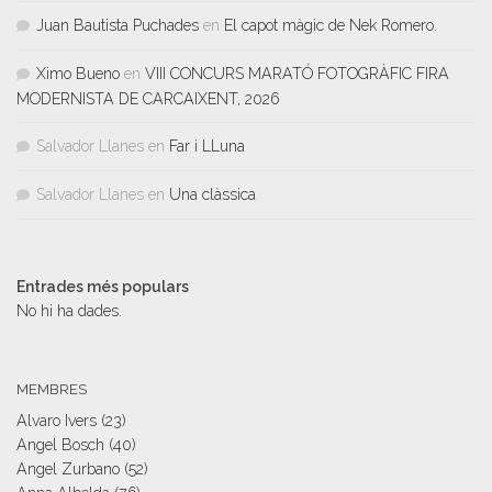
Juan Bautista Puchades
en
El capot màgic de Nek Romero.
Ximo Bueno
en
VIII CONCURS MARATÓ FOTOGRÀFIC FIRA
MODERNISTA DE CARCAIXENT, 2026
Salvador Llanes
en
Far i LLuna
Salvador Llanes
en
Una clàssica
Entrades més populars
No hi ha dades.
MEMBRES
Alvaro Ivers
(23)
Angel Bosch
(40)
Angel Zurbano
(52)