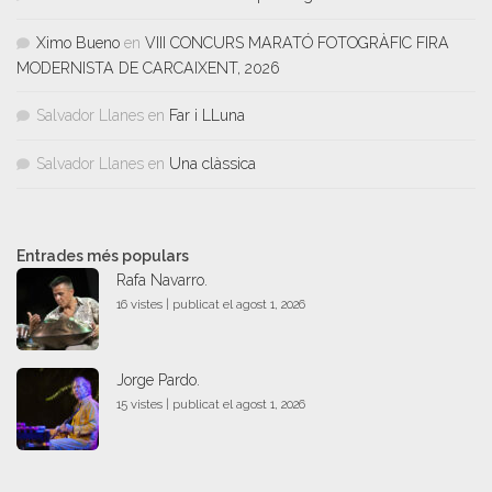
Ximo Bueno
en
VIII CONCURS MARATÓ FOTOGRÀFIC FIRA
MODERNISTA DE CARCAIXENT, 2026
Salvador Llanes
en
Far i LLuna
Salvador Llanes
en
Una clàssica
Entrades més populars
Rafa Navarro.
16 vistes
|
publicat el agost 1, 2026
Jorge Pardo.
15 vistes
|
publicat el agost 1, 2026