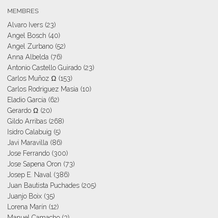
MEMBRES
Alvaro Ivers
(23)
Angel Bosch
(40)
Angel Zurbano
(52)
Anna Albelda
(76)
Antonio Castello Guirado
(23)
Carlos Muñoz Ω
(153)
Carlos Rodriguez Masia
(10)
Eladio García
(62)
Gerardo Ω
(20)
Gildo Arribas
(268)
Isidro Calabuig
(5)
Javi Maravilla
(86)
Jose Ferrando
(300)
Jose Sapena Oron
(73)
Josep E. Naval
(386)
Juan Bautista Puchades
(205)
Juanjo Boix
(35)
Lorena Marín
(12)
Manuel Camacho
(3)