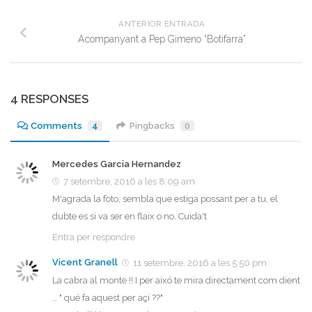
ANTERIOR ENTRADA
Acompanyant a Pep Gimeno “Botifarra”
4 RESPONSES
Comments
4
Pingbacks
0
Mercedes Garcia Hernandez
7 setembre, 2016 a les 8:09 am
M'agrada la foto, sembla que estiga possant per a tu, el
dubte es si va ser en flaix o no, Cuida't
Entra per respondre
Vicent Granell
11 setembre, 2016 a les 5:50 pm
La cabra al monte !! I per aixó te mira directament com dient
… " qué fa aquest per açí ??"