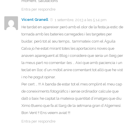
moment. Salutacions
Entra per respondre
Vicent Granell
1 setembre, 2013 a les 5:14 pm
He tardat en apareixer però amb el olor de la festa ja estic de
tornada amb les bateries carregades i les targetes per
buidar, però tot al seu temps… tammateix com el Águila
Calva jo he estat mirant totes les aportacions noves que
anaven apareguent al Blog i considere que seria un lleig per
la meus part no comentar-les … Així que amb paciencia i un
teclat en lloc d´un móbil anire comentant tot alló que he vist
i no he pogut opinar.
Per cert … !!! A banda de estar tot el mes omplint el meu cap
de coneiximents fotogràfics i sense ordinador calcule que
dalt o baix he captat la mateixa quantitat d´imatges que diu
Ximo Bueno que fa al llarg de la setmana gran d´Algemesí.
Bon Vent !! Ens veiem aviat !!!
Entra per respondre