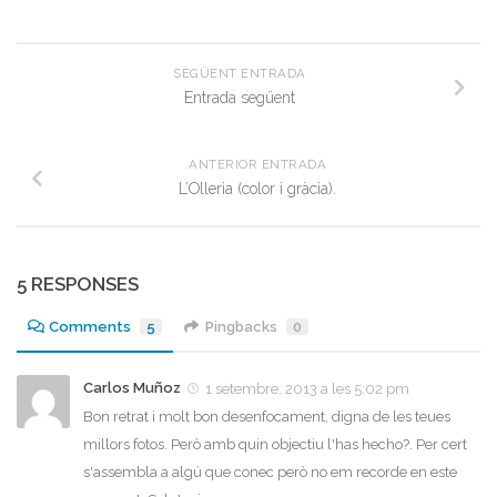
SEGÜENT ENTRADA
Entrada següent
ANTERIOR ENTRADA
L’Olleria (color i gràcia).
5 RESPONSES
Comments
5
Pingbacks
0
Carlos Muñoz
1 setembre, 2013 a les 5:02 pm
Bon retrat i molt bon desenfocament, digna de les teues
millors fotos. Però amb quin objectiu l'has hecho?. Per cert
s'assembla a algú que conec però no em recorde en este