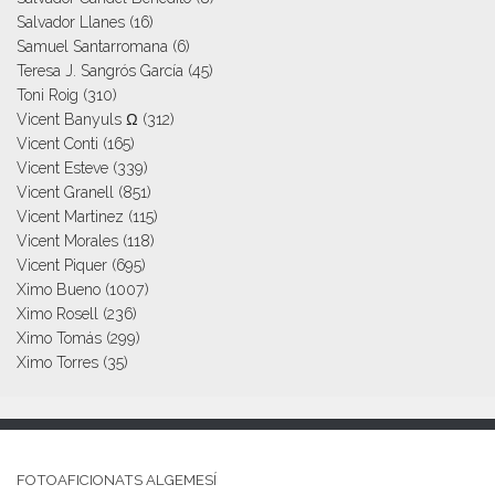
Salvador Llanes
(16)
Samuel Santarromana
(6)
Teresa J. Sangrós García
(45)
Toni Roig
(310)
Vicent Banyuls Ω
(312)
Vicent Conti
(165)
Vicent Esteve
(339)
Vicent Granell
(851)
Vicent Martinez
(115)
Vicent Morales
(118)
Vicent Piquer
(695)
Ximo Bueno
(1007)
Ximo Rosell
(236)
Ximo Tomás
(299)
Ximo Torres
(35)
FOTOAFICIONATS ALGEMESÍ