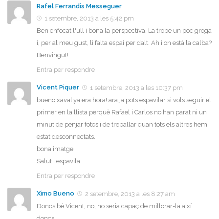
Rafel Ferrandis Messeguer
1 setembre, 2013 a les 5:42 pm
Ben enfocat l'ull i bona la perspectiva. La trobe un poc groga
i, per al meu gust, li falta espai per dalt. Ah i on està la calba?
Benvingut!
Entra per respondre
Vicent Piquer
1 setembre, 2013 a les 10:37 pm
bueno xaval,ya era hora! ara ja pots espavilar si vols seguir el
primer en la llista perquè Rafael i Carlos no han parat ni un
minut de penjar fotos i de treballar quan tots els altres hem
estat desconnectats.
bona imatge
Salut i espavila
Entra per respondre
Ximo Bueno
2 setembre, 2013 a les 8:27 am
Doncs bé Vicent, no, no seria capaç de millorar-la així
doncs…