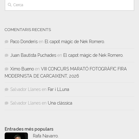
COMENTARIS RECENTS
Paco Donderis
en
El capot màgic de Nek Romero.
Juan Bautista Puchades
en
El capot màgic de Nek Romero.
Ximo Bueno
en
VIII CONCURS MARATÓ FOTOGRÀFIC FIRA
MODERNISTA DE CARCAIXENT, 2026
Salvador Llanes
en
Far i LLuna
Salvador Llanes
en
Una clàssica
Entrades més populars
Rafa Navarro.