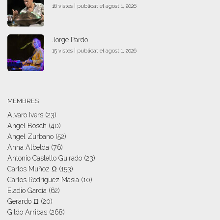
16 vistes
|
publicat el agost 1, 2026
Jorge Pardo.
15 vistes
|
publicat el agost 1, 2026
MEMBRES
Alvaro Ivers
(23)
Angel Bosch
(40)
Angel Zurbano
(52)
Anna Albelda
(76)
Antonio Castello Guirado
(23)
Carlos Muñoz Ω
(153)
Carlos Rodriguez Masia
(10)
Eladio García
(62)
Gerardo Ω
(20)
Gildo Arribas
(268)