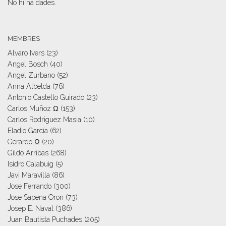
No hi ha dades.
MEMBRES
Alvaro Ivers
(23)
Angel Bosch
(40)
Angel Zurbano
(52)
Anna Albelda
(76)
Antonio Castello Guirado
(23)
Carlos Muñoz Ω
(153)
Carlos Rodriguez Masia
(10)
Eladio García
(62)
Gerardo Ω
(20)
Gildo Arribas
(268)
Isidro Calabuig
(5)
Javi Maravilla
(86)
Jose Ferrando
(300)
Jose Sapena Oron
(73)
Josep E. Naval
(386)
Juan Bautista Puchades
(205)