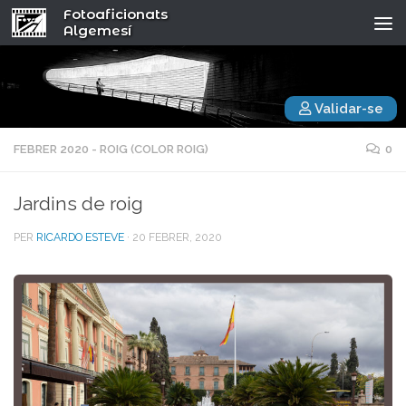
Fotoaficionats
Algemesí
Validar-se
FEBRER 2020 - ROIG (COLOR ROIG)
0
Jardins de roig
PER
RICARDO ESTEVE
·
20 FEBRER, 2020