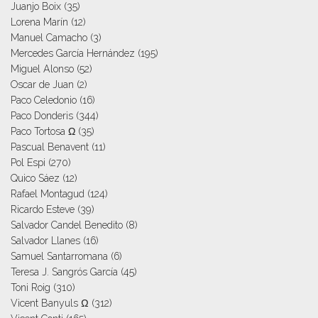
Juanjo Boix
(35)
Lorena Marín
(12)
Manuel Camacho
(3)
Mercedes García Hernández
(195)
Miguel Alonso
(52)
Oscar de Juan
(2)
Paco Celedonio
(16)
Paco Donderis
(344)
Paco Tortosa Ω
(35)
Pascual Benavent
(11)
Pol Espi
(270)
Quico Sáez
(12)
Rafael Montagud
(124)
Ricardo Esteve
(39)
Salvador Candel Benedito
(8)
Salvador Llanes
(16)
Samuel Santarromana
(6)
Teresa J. Sangrós García
(45)
Toni Roig
(310)
Vicent Banyuls Ω
(312)