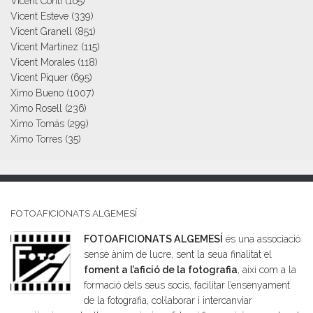
Vicent Conti
(165)
Vicent Esteve
(339)
Vicent Granell
(851)
Vicent Martinez
(115)
Vicent Morales
(118)
Vicent Piquer
(695)
Ximo Bueno
(1007)
Ximo Rosell
(236)
Ximo Tomás
(299)
Ximo Torres
(35)
FOTOAFICIONATS ALGEMESÍ
FOTOAFICIONATS ALGEMESÍ
és una associació
sense ànim de lucre, sent la seua finalitat el
foment a l’afició de la fotografia
, així com a la
formació dels seus socis, facilitar l’ensenyament
de la fotografia, col·laborar i intercanviar