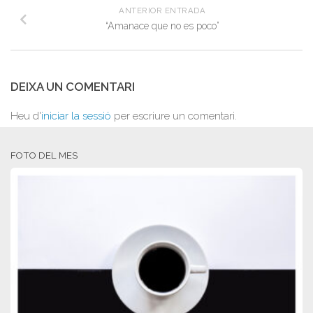
ANTERIOR ENTRADA
“Amanace que no es poco”
DEIXA UN COMENTARI
Heu d'
iniciar la sessió
per escriure un comentari.
FOTO DEL MES