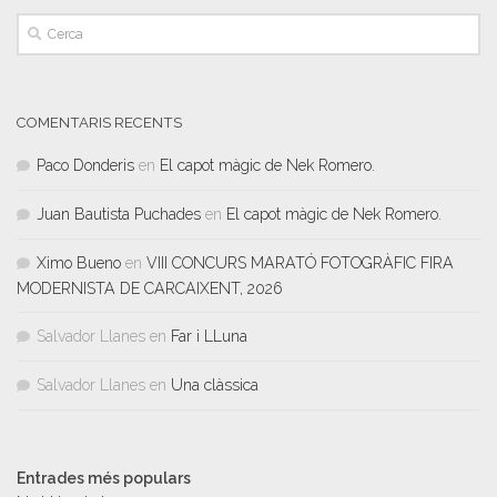
COMENTARIS RECENTS
Paco Donderis
en
El capot màgic de Nek Romero.
Juan Bautista Puchades
en
El capot màgic de Nek Romero.
Ximo Bueno
en
VIII CONCURS MARATÓ FOTOGRÀFIC FIRA
MODERNISTA DE CARCAIXENT, 2026
Salvador Llanes
en
Far i LLuna
Salvador Llanes
en
Una clàssica
Entrades més populars