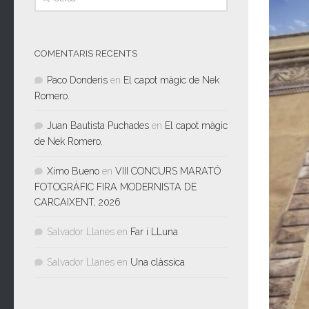
COMENTARIS RECENTS
Paco Donderis
en
El capot màgic de Nek
Romero.
Juan Bautista Puchades
en
El capot màgic
de Nek Romero.
Ximo Bueno
en
VIII CONCURS MARATÓ
FOTOGRÀFIC FIRA MODERNISTA DE
CARCAIXENT, 2026
Salvador Llanes
en
Far i LLuna
Salvador Llanes
en
Una clàssica