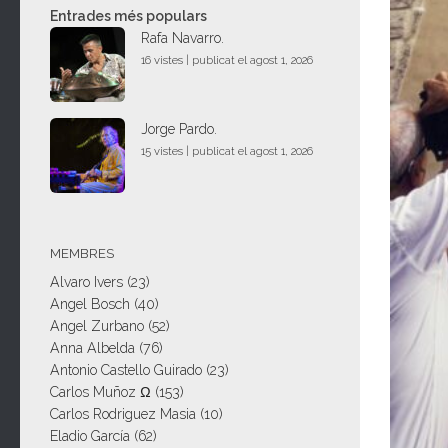
Entrades més populars
Rafa Navarro.
16 vistes
|
publicat el agost 1, 2026
Jorge Pardo.
15 vistes
|
publicat el agost 1, 2026
MEMBRES
Alvaro Ivers
(23)
Angel Bosch
(40)
Angel Zurbano
(52)
Anna Albelda
(76)
Antonio Castello Guirado
(23)
Carlos Muñoz Ω
(153)
Carlos Rodriguez Masia
(10)
Eladio García
(62)