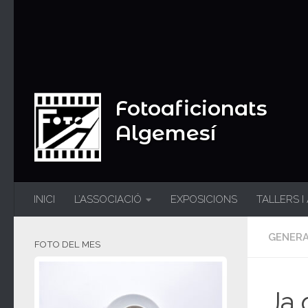
Fotoaficionats
Algemesí
INICI
L’ASSOCIACIÓ
EXPOSICIONS
TALLERS I
GENER
FOTO DEL MES
Ja