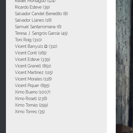
Rafael Montagud
(124)
Ricardo Esteve
(39)
Salvador Candel Benedito
(8)
Salvador Llanes
(16)
Samuel Santarromana
(6)
Teresa J. Sangrós García
(45)
Toni Roig
(310)
Vicent Banyuls Ω
(312)
Vicent Conti
(165)
Vicent Esteve
(339)
Vicent Granell
(851)
Vicent Martinez
(115)
Vicent Morales
(118)
Vicent Piquer
(695)
Ximo Bueno
(1007)
Ximo Rosell
(236)
Ximo Tomás
(299)
Ximo Torres
(35)