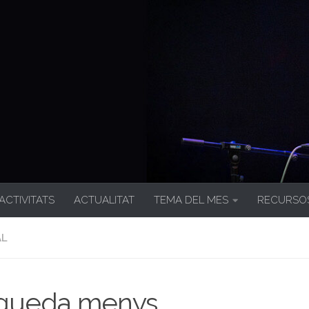
 ACTIVITATS
ACTUALITAT
TEMA DEL MES
RECURSO
AL
 queda menys…