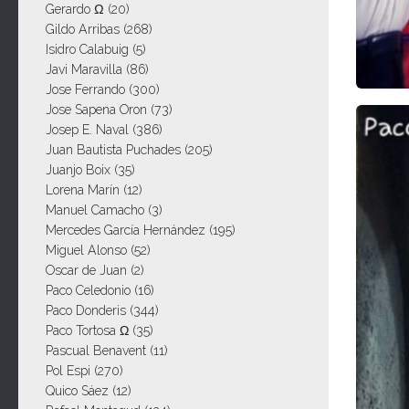
Gerardo Ω
(20)
Gildo Arribas
(268)
Isidro Calabuig
(5)
Javi Maravilla
(86)
Jose Ferrando
(300)
Jose Sapena Oron
(73)
Josep E. Naval
(386)
Juan Bautista Puchades
(205)
Juanjo Boix
(35)
Lorena Marín
(12)
Manuel Camacho
(3)
Mercedes García Hernández
(195)
Miguel Alonso
(52)
Oscar de Juan
(2)
Paco Celedonio
(16)
Paco Donderis
(344)
Paco Tortosa Ω
(35)
Pascual Benavent
(11)
Pol Espi
(270)
Quico Sáez
(12)