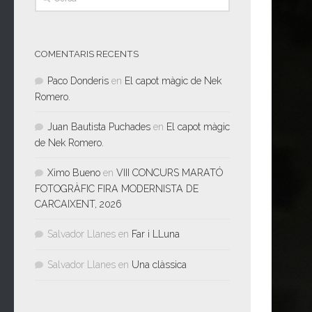
COMENTARIS RECENTS
Paco Donderis
en
El capot màgic de Nek
Romero.
Juan Bautista Puchades
en
El capot màgic
de Nek Romero.
Ximo Bueno
en
VIII CONCURS MARATÓ
FOTOGRÀFIC FIRA MODERNISTA DE
CARCAIXENT, 2026
Salvador Llanes
en
Far i LLuna
Salvador Llanes
en
Una clàssica