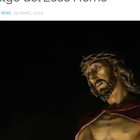
 ROIG
·
29 MARÇ, 2024