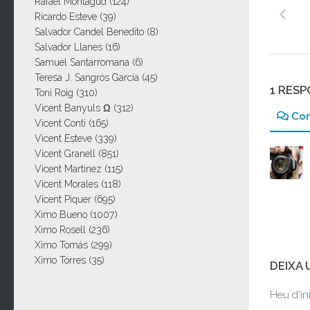
Rafael Montagud
(124)
Ricardo Esteve
(39)
Salvador Candel Benedito
(8)
Salvador Llanes
(16)
Samuel Santarromana
(6)
Teresa J. Sangrós García
(45)
1 RES
Toni Roig
(310)
Vicent Banyuls Ω
(312)
Co
Vicent Conti
(165)
Vicent Esteve
(339)
Vicent Granell
(851)
Vicent Martinez
(115)
Vicent Morales
(118)
Vicent Piquer
(695)
Ximo Bueno
(1007)
Ximo Rosell
(236)
Ximo Tomás
(299)
Ximo Torres
(35)
DEIXA
Heu d'
in