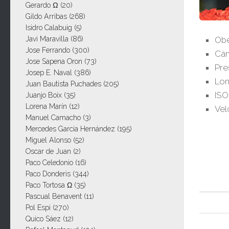
Gerardo Ω
(20)
Gildo Arribas
(268)
Isidro Calabuig
(5)
Javi Maravilla
(86)
Obe
Jose Ferrando
(300)
Càm
Jose Sapena Oron
(73)
Pre
Josep E. Naval
(386)
Lon
Juan Bautista Puchades
(205)
ISO
Juanjo Boix
(35)
Lorena Marín
(12)
Vel
Manuel Camacho
(3)
Mercedes García Hernández
(195)
Miguel Alonso
(52)
Oscar de Juan
(2)
Paco Celedonio
(16)
Paco Donderis
(344)
Paco Tortosa Ω
(35)
Pascual Benavent
(11)
Pol Espi
(270)
Quico Sáez
(12)