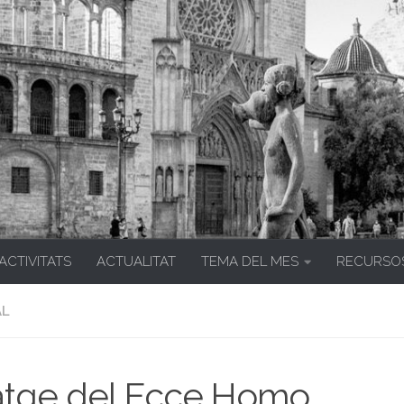
 ACTIVITATS
ACTUALITAT
TEMA DEL MES
RECURSO
AL
atge del Ecce Homo