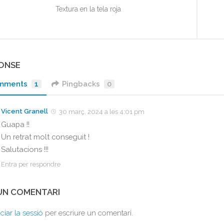
Textura en la tela roja
PONSE
mments
1
Pingbacks
0
Vicent Granell
30 març, 2024 a les 4:01 pm
Guapa !!
Un retrat molt conseguit !
Salutacions !!!
Entra per respondre
 UN COMENTARI
iciar la sessió
per escriure un comentari.