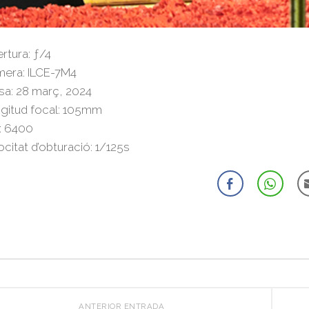
rtura: ƒ/4
era: ILCE-7M4
sa: 28 març, 2024
gitud focal: 105mm
: 6400
ocitat d’obturació: 1/125s
ANTERIOR ENTRADA