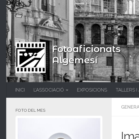
Fotoaficionats
Algemesí
INICI
L’ASSOCIACIÓ
EXPOSICIONS
TALLERS I
GENER
FOTO DEL MES
Im