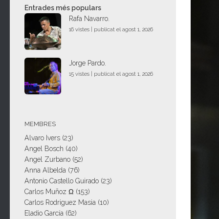
Entrades més populars
Rafa Navarro.
16 vistes
|
publicat el agost 1, 2026
Jorge Pardo.
15 vistes
|
publicat el agost 1, 2026
MEMBRES
Alvaro Ivers
(23)
Angel Bosch
(40)
Angel Zurbano
(52)
Anna Albelda
(76)
Antonio Castello Guirado
(23)
Carlos Muñoz Ω
(153)
Carlos Rodriguez Masia
(10)
Eladio García
(62)