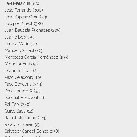
Javi Maravilla
(86)
Jose Ferrando
(300)
Jose Sapena Oron
(73)
Josep E. Naval
(386)
Juan Bautista Puchades
(205)
Juanjo Boix
(35)
Lorena Marín
(12)
Manuel Camacho
(3)
Mercedes García Hernández
(195)
Miguel Alonso
(52)
Oscar de Juan
(2)
Paco Celedonio
(16)
Paco Donderis
(344)
Paco Tortosa Ω
(35)
Pascual Benavent
(11)
Pol Espi
(270)
Quico Sáez
(12)
Rafael Montagud
(124)
Ricardo Esteve
(39)
Salvador Candel Benedito
(8)