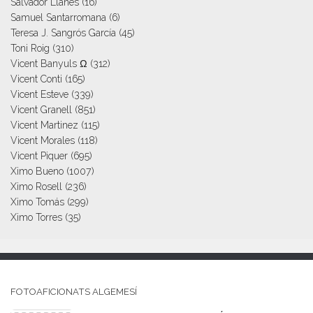
Salvador Llanes
(16)
Samuel Santarromana
(6)
Teresa J. Sangrós García
(45)
Toni Roig
(310)
Vicent Banyuls Ω
(312)
Vicent Conti
(165)
Vicent Esteve
(339)
Vicent Granell
(851)
Vicent Martinez
(115)
Vicent Morales
(118)
Vicent Piquer
(695)
Ximo Bueno
(1007)
Ximo Rosell
(236)
Ximo Tomás
(299)
Ximo Torres
(35)
FOTOAFICIONATS ALGEMESÍ