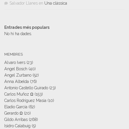
Salvador Llanes
en
Una clàssica
Entrades més populars
No hi ha dades.
MEMBRES
Alvaro Ivers
(23)
Angel Bosch
(40)
Angel Zurbano
(52)
Anna Albelda
(76)
Antonio Castello Guirado
(23)
Carlos Muñoz Ω
(153)
Carlos Rodriguez Masia
(10)
Eladio García
(62)
Gerardo Ω
(20)
Gildo Arribas
(268)
Isidro Calabuig
(5)