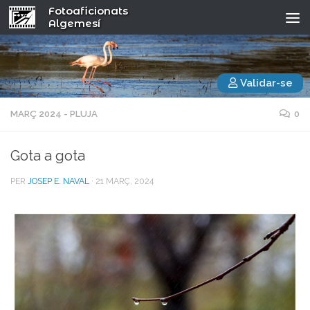
Fotoaficionats
Algemesí
Validar-se
MARÇ 2024 - PLUJA
0
Gota a gota
PER
JOSEP E. NAVAL
·
21 MARÇ, 2024