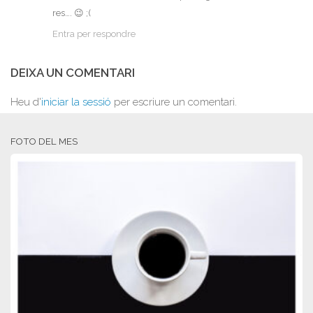
res…. 😉 ;(
Entra per respondre
DEIXA UN COMENTARI
Heu d'
iniciar la sessió
per escriure un comentari.
FOTO DEL MES