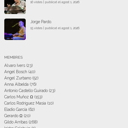
16 vistes
|
publicat el agost 1, 2026
Jorge Pardo.
15 vistes
|
publicat el agost 1, 2026
MEMBRES
Alvaro Ivers
(23)
Angel Bosch
(40)
Angel Zurbano
(52)
Anna Albelda
(76)
Antonio Castello Guirado
(23)
Carlos Muñoz Ω
(153)
Carlos Rodriguez Masia
(10)
Eladio García
(62)
Gerardo Ω
(20)
Gildo Arribas
(268)