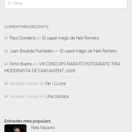
COMENTARIS RECENTS
Paco Donderis
en
El capot màgic de Nek Romero.
Juan Bautista Puchades
en
El capot màgic de Nek Romero.
Ximo Bueno
en
VIII CONCURS MARATÓ FOTOGRÀFIC FIRA
MODERNISTA DE CARCAIXENT, 2026
Salvador Llanes
en
Far i LLuna
Salvador Llanes
en
Una clàssica
Entrades més populars
Rafa Navarro.