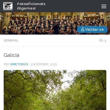
Fotoaficionats
Algemesí
Validar-se
GENERAL
3
Galicia
PER
XIMO TOMÁS
·
3 NOVEMBRE, 2025