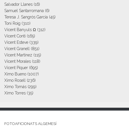
Salvador Llanes
(16)
Samuel Santarromana
(6)
Teresa J. Sangrós García
(45)
Toni Roig
(310)
Vicent Banyuls Ω
(312)
Vicent Conti
(165)
Vicent Esteve
(339)
Vicent Granell
(851)
Vicent Martinez
(115)
Vicent Morales
(118)
Vicent Piquer
(695)
Ximo Bueno
(1007)
Ximo Rosell
(236)
Ximo Tomás
(299)
Ximo Torres
(35)
FOTOAFICIONATS ALGEMESÍ