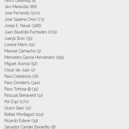
Isidro Calabuig
(5)
Javi Maravilla
(86)
Jose Ferrando
(300)
Jose Sapena Oron
(73)
Josep E. Naval
(386)
Juan Bautista Puchades
(205)
Juanjo Boix
(35)
Lorena Marín
(12)
Manuel Camacho
(3)
Mercedes García Hernández
(195)
Miguel Alonso
(52)
Oscar de Juan
(2)
Paco Celedonio
(16)
Paco Donderis
(344)
Paco Tortosa Ω
(35)
Pascual Benavent
(11)
Pol Espi
(270)
Quico Sáez
(12)
Rafael Montagud
(124)
Ricardo Esteve
(39)
Salvador Candel Benedito
(8)