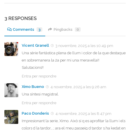
3 RESPONSES
Comments
3
Pingbacks
0
Vicent Granell
3 novembre, 2025 a les 10:49 pm
Una sèrie fantàstica plena de llum i color de la que destaque
en sobremanera la 2a per mi una meravella!!
Salutacions!!
Entra per respondre
Ximo Bueno
4 novembre, 2025 a les 9:26 am
Una síntesi magistral.
Entra per respondre
Paco Donderis
4 novembre, 2025 a les 8:47 pm
Impresionant la serie, Ximo. Això sí q es aprofitar la llum i els
colors d la tardor….; ara el meu passeig d tardor s.ha kedat en