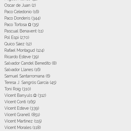
Oscar de Juan
(2)
Paco Celedonio
(16)
Paco Donderis
(344)
Paco Tortosa Ω
(35)
Pascual Benavent
(11)
Pol Espi
(270)
Quico Sáez
(12)
Rafael Montagud
(124)
Ricardo Esteve
(39)
Salvador Candel Benedito
(8)
Salvador Llanes
(16)
Samuel Santarromana
(6)
Teresa J. Sangrós García
(45)
Toni Roig
(310)
Vicent Banyuls Ω
(312)
Vicent Conti
(165)
Vicent Esteve
(339)
Vicent Granell
(851)
Vicent Martinez
(115)
Vicent Morales
(118)