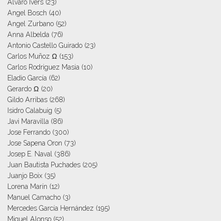
Alvaro Ivers
(23)
Angel Bosch
(40)
Angel Zurbano
(52)
Anna Albelda
(76)
Antonio Castello Guirado
(23)
Carlos Muñoz Ω
(153)
Carlos Rodriguez Masia
(10)
Eladio García
(62)
Gerardo Ω
(20)
Gildo Arribas
(268)
Isidro Calabuig
(5)
Javi Maravilla
(86)
Jose Ferrando
(300)
Jose Sapena Oron
(73)
Josep E. Naval
(386)
Juan Bautista Puchades
(205)
Juanjo Boix
(35)
Lorena Marín
(12)
Manuel Camacho
(3)
Mercedes García Hernández
(195)
Miguel Alonso
(52)