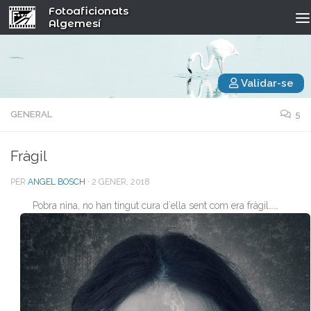
Fotoaficionats
Algemesí
Validar-se
GENERAL
5
Fràgil
PER
ANGEL BOSCH
·
2 GENER, 2018
Pobra nina, no han tingut cura d´ella sent com era fràgil……