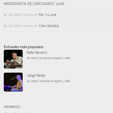
MODERNISTA DE CARCAIXENT, 2026
Salvador Llanes
en
Far i LLuna
Salvador Llanes
en
Una clàssica
Entrades més populars
Rafa Navarro.
16 vistes
|
publicat el agost 1, 2026
Jorge Pardo.
15 vistes
|
publicat el agost 1, 2026
MEMBRES