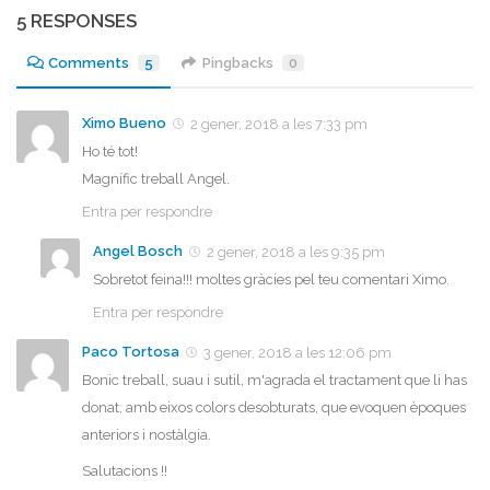
5 RESPONSES
Comments
5
Pingbacks
0
Ximo Bueno
2 gener, 2018 a les 7:33 pm
Ho té tot!
Magnífic treball Angel.
Entra per respondre
Angel Bosch
2 gener, 2018 a les 9:35 pm
Sobretot feina!!! moltes gràcies pel teu comentari Ximo.
Entra per respondre
Paco Tortosa
3 gener, 2018 a les 12:06 pm
Bonic treball, suau i sutil, m'agrada el tractament que li has
donat, amb eixos colors desobturats, que evoquen èpoques
anteriors i nostàlgia.
Salutacions !!