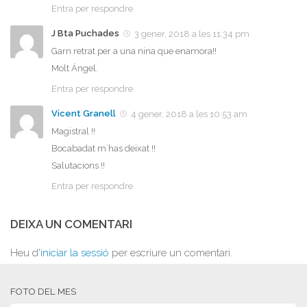
Entra per respondre
J Bta Puchades
3 gener, 2018 a les 11:34 pm
Garn retrat per a una nina que enamora!!
Molt Ángel.
Entra per respondre
Vicent Granell
4 gener, 2018 a les 10:53 am
Magistral !!
Bocabadat m´has deixat !!
Salutacions !!
Entra per respondre
DEIXA UN COMENTARI
Heu d'
iniciar la sessió
per escriure un comentari.
FOTO DEL MES