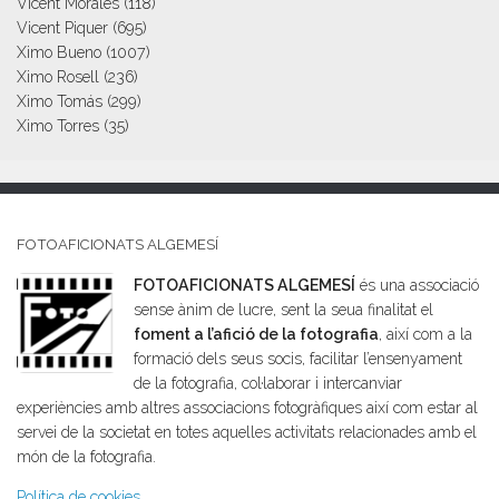
Vicent Morales
(118)
Vicent Piquer
(695)
Ximo Bueno
(1007)
Ximo Rosell
(236)
Ximo Tomás
(299)
Ximo Torres
(35)
FOTOAFICIONATS ALGEMESÍ
FOTOAFICIONATS ALGEMESÍ
és una associació
sense ànim de lucre, sent la seua finalitat el
foment a l’afició de la fotografia
, així com a la
formació dels seus socis, facilitar l’ensenyament
de la fotografia, col·laborar i intercanviar
experiències amb altres associacions fotogràfiques així com estar al
servei de la societat en totes aquelles activitats relacionades amb el
món de la fotografia.
Política de cookies