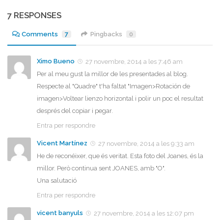
7 RESPONSES
Comments
7
Pingbacks
0
Ximo Bueno
27 novembre, 2014 a les 7:46 am
Per al meu gust la millor de les presentades al blog.
Respecte al "Quadre" t'ha faltat "Imagen>Rotación de
imagen>Voltear lienzo horizontal i polir un poc el resultat
després del copiar i pegar.
Entra per respondre
Vicent Martínez
27 novembre, 2014 a les 9:33 am
He de reconéixer, que és veritat. Esta foto del Joanes, és la
millor. Però continua sent JOANES, amb "O".
Una salutació
Entra per respondre
vicent banyuls
27 novembre, 2014 a les 12:07 pm