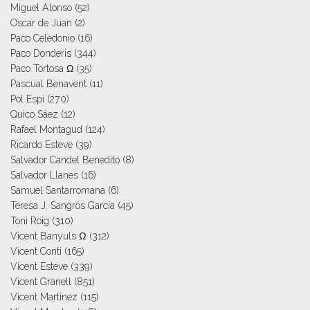
Miguel Alonso
(52)
Oscar de Juan
(2)
Paco Celedonio
(16)
Paco Donderis
(344)
Paco Tortosa Ω
(35)
Pascual Benavent
(11)
Pol Espi
(270)
Quico Sáez
(12)
Rafael Montagud
(124)
Ricardo Esteve
(39)
Salvador Candel Benedito
(8)
Salvador Llanes
(16)
Samuel Santarromana
(6)
Teresa J. Sangrós García
(45)
Toni Roig
(310)
Vicent Banyuls Ω
(312)
Vicent Conti
(165)
Vicent Esteve
(339)
Vicent Granell
(851)
Vicent Martinez
(115)