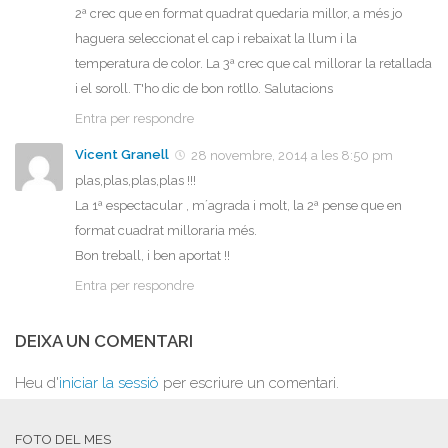
2ª crec que en format quadrat quedaria millor, a més jo
haguera seleccionat el cap i rebaixat la llum i la
temperatura de color. La 3ª crec que cal millorar la retallada
i el soroll. T'ho dic de bon rotllo. Salutacions
Entra per respondre
Vicent Granell
28 novembre, 2014 a les 8:50 pm
plas,plas,plas,plas !!!
La 1ª espectacular , m´agrada i molt, la 2ª pense que en
format cuadrat milloraria més.
Bon treball, i ben aportat !!
Entra per respondre
DEIXA UN COMENTARI
Heu d'
iniciar la sessió
per escriure un comentari.
FOTO DEL MES