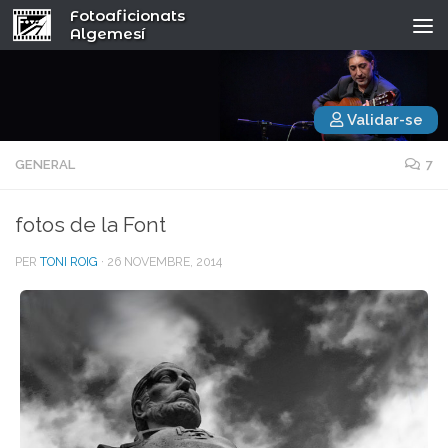
Fotoaficionats
Algemesí
Validar-se
GENERAL
7
fotos de la Font
PER
TONI ROIG
·
26 NOVEMBRE, 2014