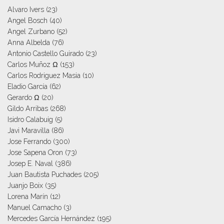
Alvaro Ivers
(23)
Angel Bosch
(40)
Angel Zurbano
(52)
Anna Albelda
(76)
Antonio Castello Guirado
(23)
Carlos Muñoz Ω
(153)
Carlos Rodriguez Masia
(10)
Eladio García
(62)
Gerardo Ω
(20)
Gildo Arribas
(268)
Isidro Calabuig
(5)
Javi Maravilla
(86)
Jose Ferrando
(300)
Jose Sapena Oron
(73)
Josep E. Naval
(386)
Juan Bautista Puchades
(205)
Juanjo Boix
(35)
Lorena Marín
(12)
Manuel Camacho
(3)
Mercedes García Hernández
(195)