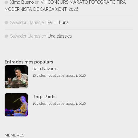
Ximo Bueno
en
VIII CONCURS MARATÓ FOTOGRÀFIC FIRA
MODERNISTA DE CARCAIXENT, 2026
Salvador Llanes
en
Far i LLuna
Salvador Llanes
en
Una clàssica
Entrades més populars
Rafa Navarro.
16 vistes
|
publicat el agost 1, 2026
Jorge Pardo.
15 vistes
|
publicat el agost 1, 2026
MEMBRES