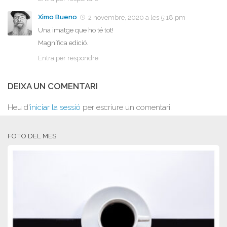
Ximo Bueno
2 novembre, 2020 a les 5:18 pm
Una imatge que ho té tot!
Magnífica edició.
Entra per respondre
DEIXA UN COMENTARI
Heu d'
iniciar la sessió
per escriure un comentari.
FOTO DEL MES