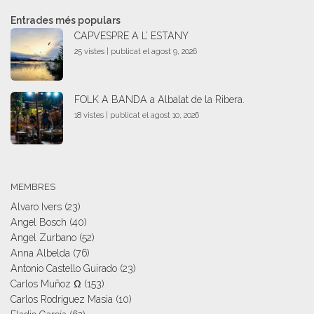
Entrades més populars
CAPVESPRE A L’ ESTANY
25 vistes
|
publicat el agost 9, 2026
FOLK A BANDA a Albalat de la Ribera.
18 vistes
|
publicat el agost 10, 2026
MEMBRES
Alvaro Ivers
(23)
Angel Bosch
(40)
Angel Zurbano
(52)
Anna Albelda
(76)
Antonio Castello Guirado
(23)
Carlos Muñoz Ω
(153)
Carlos Rodriguez Masia
(10)