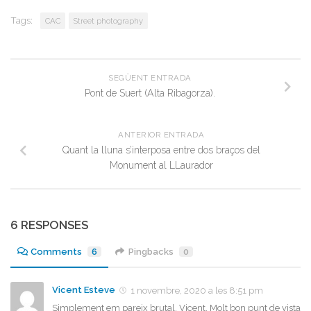
Tags:
CAC
Street photography
SEGÜENT ENTRADA
Pont de Suert (Alta Ribagorza).
ANTERIOR ENTRADA
Quant la lluna s’interposa entre dos braços del
Monument al LLaurador
6 RESPONSES
Comments
6
Pingbacks
0
Vicent Esteve
1 novembre, 2020 a les 8:51 pm
Simplement em pareix brutal, Vicent. Molt bon punt de vista