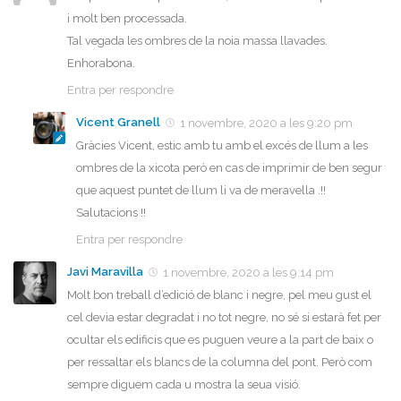
i molt ben processada.
Tal vegada les ombres de la noia massa llavades.
Enhorabona.
Entra per respondre
Vicent Granell
1 novembre, 2020 a les 9:20 pm
Gràcies Vicent, estic amb tu amb el excés de llum a les
ombres de la xicota però en cas de imprimir de ben segur
que aquest puntet de llum li va de meravella .!!
Salutacions !!
Entra per respondre
Javi Maravilla
1 novembre, 2020 a les 9:14 pm
Molt bon treball d’edició de blanc i negre, pel meu gust el
cel devia estar degradat i no tot negre, no sé si estarà fet per
ocultar els edificis que es puguen veure a la part de baix o
per ressaltar els blancs de la columna del pont. Però com
sempre diguem cada u mostra la seua visió.