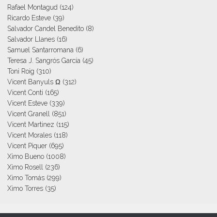
Rafael Montagud
(124)
Ricardo Esteve
(39)
Salvador Candel Benedito
(8)
Salvador Llanes
(16)
Samuel Santarromana
(6)
Teresa J. Sangrós García
(45)
Toni Roig
(310)
Vicent Banyuls Ω
(312)
Vicent Conti
(165)
Vicent Esteve
(339)
Vicent Granell
(851)
Vicent Martinez
(115)
Vicent Morales
(118)
Vicent Piquer
(695)
Ximo Bueno
(1008)
Ximo Rosell
(236)
Ximo Tomás
(299)
Ximo Torres
(35)