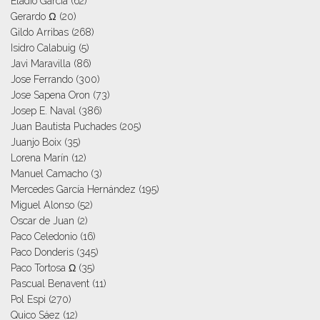
Eladio García
(62)
Gerardo Ω
(20)
Gildo Arribas
(268)
Isidro Calabuig
(5)
Javi Maravilla
(86)
Jose Ferrando
(300)
Jose Sapena Oron
(73)
Josep E. Naval
(386)
Juan Bautista Puchades
(205)
Juanjo Boix
(35)
Lorena Marín
(12)
Manuel Camacho
(3)
Mercedes García Hernández
(195)
Miguel Alonso
(52)
Oscar de Juan
(2)
Paco Celedonio
(16)
Paco Donderis
(345)
Paco Tortosa Ω
(35)
Pascual Benavent
(11)
Pol Espi
(270)
Quico Sáez
(12)