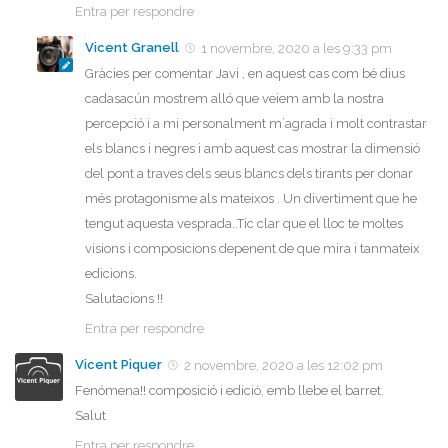
Entra per respondre
Vicent Granell
1 novembre, 2020 a les 9:33 pm
Gràcies per comentar Javi , en aquest cas com bé dius
cadasacún mostrem alló que veiem amb la nostra
percepció i a mi personalment m´agrada i molt contrastar
els blancs i negres i amb aquest cas mostrar la dimensió
del pont a traves dels seus blancs dels tirants per donar
més protagonisme als mateixos . Un divertiment que he
tengut aquesta vesprada..Tic clar que el lloc te moltes
visions i composicions depenent de que mira i tanmateix
edicions.
Salutacions !!
Entra per respondre
Vicent Piquer
2 novembre, 2020 a les 12:02 pm
Fenómena!! composició i edició, emb llebe el barret.
Salut
Entra per respondre