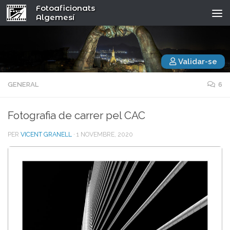
Fotoaficionats
Algemesí
Validar-se
GENERAL
6
Fotografia de carrer pel CAC
PER
VICENT GRANELL
·
1 NOVEMBRE, 2020