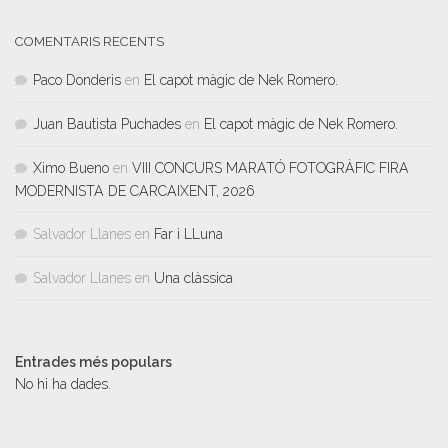
COMENTARIS RECENTS
Paco Donderis
en
El capot màgic de Nek Romero.
Juan Bautista Puchades
en
El capot màgic de Nek Romero.
Ximo Bueno
en
VIII CONCURS MARATÓ FOTOGRÀFIC FIRA
MODERNISTA DE CARCAIXENT, 2026
Salvador Llanes
en
Far i LLuna
Salvador Llanes
en
Una clàssica
Entrades més populars
No hi ha dades.