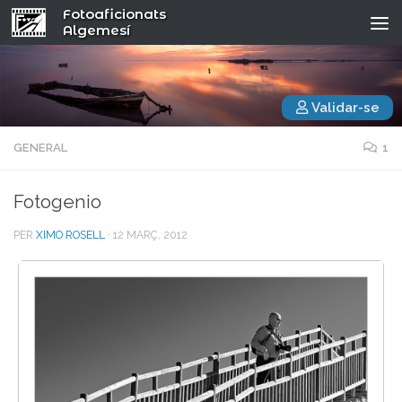
Fotoaficionats
Algemesí
Validar-se
GENERAL
1
Fotogenio
PER
XIMO ROSELL
·
12 MARÇ, 2012