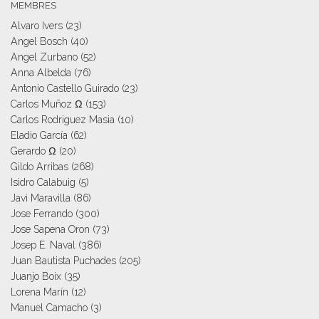
MEMBRES
Alvaro Ivers
(23)
Angel Bosch
(40)
Angel Zurbano
(52)
Anna Albelda
(76)
Antonio Castello Guirado
(23)
Carlos Muñoz Ω
(153)
Carlos Rodriguez Masia
(10)
Eladio García
(62)
Gerardo Ω
(20)
Gildo Arribas
(268)
Isidro Calabuig
(5)
Javi Maravilla
(86)
Jose Ferrando
(300)
Jose Sapena Oron
(73)
Josep E. Naval
(386)
Juan Bautista Puchades
(205)
Juanjo Boix
(35)
Lorena Marín
(12)
Manuel Camacho
(3)