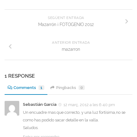
SEGÜENT ENTRADA
Mazarrón i FOTOGENIO 2012
ANTERIOR ENTRADA
mazarron
1 RESPONSE
Comments
1
Pingbacks
0
Sebastián Garcia
12 març, 2012 a les 6:40 pm
Un encuadre mas que correcto, y una luz fortísima,no se
como has podido sacar detalle en la valla.
Saludos.
Entra per respondre