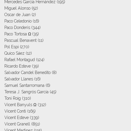
Mercedes García Hernández
(195)
Miguel Alonso
(52)
Oscar de Juan
(2)
Paco Celedonio
(16)
Paco Donderis
(344)
Paco Tortosa Ω
(35)
Pascual Benavent
(11)
Pol Espi
(270)
Quico Sáez
(12)
Rafael Montagud
(124)
Ricardo Esteve
(39)
Salvador Candel Benedito
(8)
Salvador Llanes
(16)
Samuel Santarromana
(6)
Teresa J. Sangrós García
(45)
Toni Roig
(310)
Vicent Banyuls Ω
(312)
Vicent Conti
(165)
Vicent Esteve
(339)
Vicent Granell
(851)
Vicent Martinez
(115)