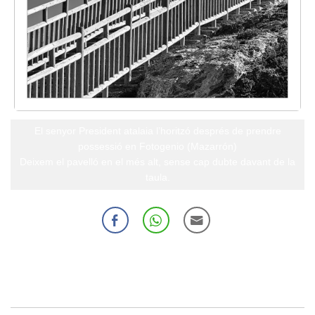
El senyor President atalaia l’horitzó després de prendre
possessió en Fotogenio (Mazarrón)
Deixem el pavelló en el més alt, sense cap dubte davant de la
taula.