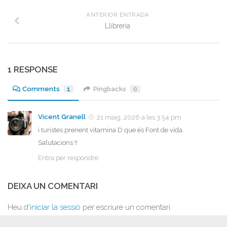
ANTERIOR ENTRADA
Llibreria
1 RESPONSE
Comments
1
Pingbacks
0
Vicent Granell
21 maig, 2026 a les 3:54 pm
i turistes prenent vitamina D que és Font de vida.
Salutacions !!
Entra per respondre
DEIXA UN COMENTARI
Heu d'
iniciar la sessió
per escriure un comentari.