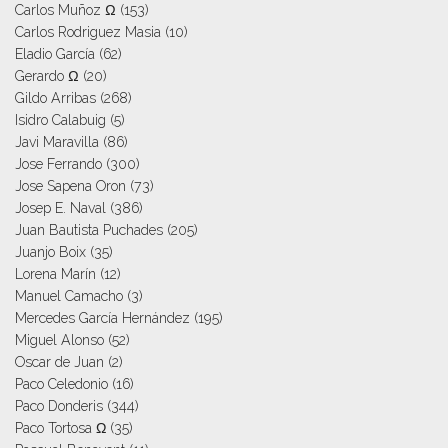
Carlos Muñoz Ω
(153)
Carlos Rodriguez Masia
(10)
Eladio García
(62)
Gerardo Ω
(20)
Gildo Arribas
(268)
Isidro Calabuig
(5)
Javi Maravilla
(86)
Jose Ferrando
(300)
Jose Sapena Oron
(73)
Josep E. Naval
(386)
Juan Bautista Puchades
(205)
Juanjo Boix
(35)
Lorena Marín
(12)
Manuel Camacho
(3)
Mercedes García Hernández
(195)
Miguel Alonso
(52)
Oscar de Juan
(2)
Paco Celedonio
(16)
Paco Donderis
(344)
Paco Tortosa Ω
(35)