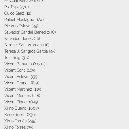
Pascual Benavent
(11)
Pol Espi
(270)
Quico Sáez
(12)
Rafael Montagud
(124)
Ricardo Esteve
(39)
Salvador Candel Benedito
(8)
Salvador Llanes
(16)
Samuel Santarromana
(6)
Teresa J. Sangrós García
(45)
Toni Roig
(310)
Vicent Banyuls Ω
(312)
Vicent Conti
(165)
Vicent Esteve
(339)
Vicent Granell
(851)
Vicent Martinez
(115)
Vicent Morales
(118)
Vicent Piquer
(695)
Ximo Bueno
(1007)
Ximo Rosell
(236)
Ximo Tomás
(299)
Ximo Torres
(35)