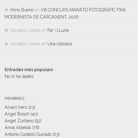
Ximo Bueno
en
VIII CONCURS MARATÓ FOTOGRÀFIC FIRA
MODERNISTA DE CARCAIXENT, 2026
Salvador Llanes
en
Far i LLuna
Salvador Llanes
en
Una clàssica
Entrades més populars
No hi ha dades.
MEMBRES
Alvaro Ivers
(23)
Angel Bosch
(40)
Angel Zurbano
(52)
Anna Albelda
(76)
Antonio Castello Guirado
(23)