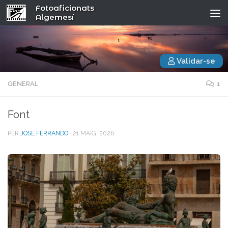
Fotoaficionats
Algemesí
Validar-se
GENERAL
1
Font
PER
JOSE FERRANDO
·
21 MAIG, 2026