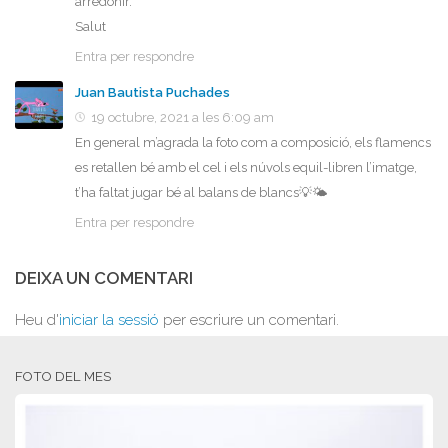
arredonir.
Salut
Entra per respondre
Juan Bautista Puchades
19 octubre, 2021 a les 6:09 am
En general m’agrada la foto com a composició, els flamencs
es retallen bé amb el cel i els núvols equil-libren l’imatge,
t’ha faltat jugar bé al balans de blancs💡🌤
Entra per respondre
DEIXA UN COMENTARI
Heu d'
iniciar la sessió
per escriure un comentari.
FOTO DEL MES