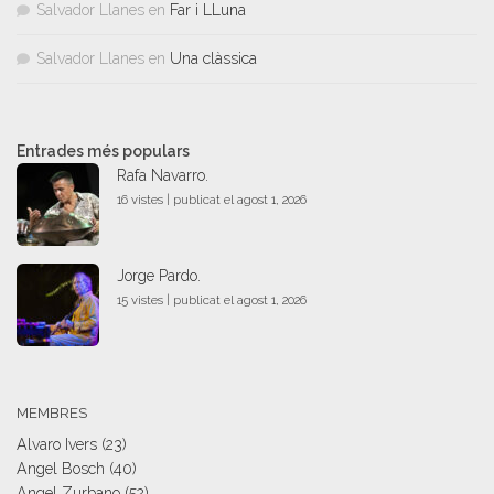
Salvador Llanes
en
Far i LLuna
Salvador Llanes
en
Una clàssica
Entrades més populars
Rafa Navarro.
16 vistes
|
publicat el agost 1, 2026
Jorge Pardo.
15 vistes
|
publicat el agost 1, 2026
MEMBRES
Alvaro Ivers
(23)
Angel Bosch
(40)
Angel Zurbano
(52)