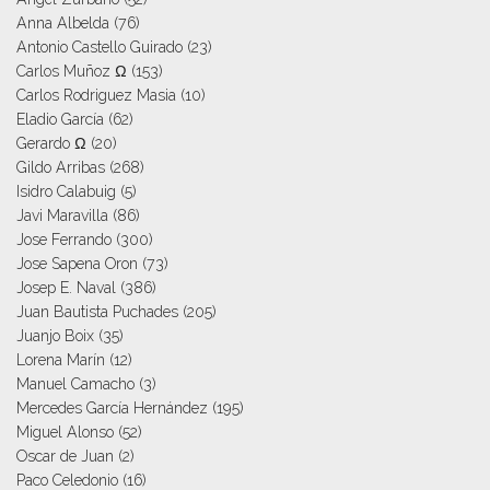
Anna Albelda
(76)
Antonio Castello Guirado
(23)
Carlos Muñoz Ω
(153)
Carlos Rodriguez Masia
(10)
Eladio García
(62)
Gerardo Ω
(20)
Gildo Arribas
(268)
Isidro Calabuig
(5)
Javi Maravilla
(86)
Jose Ferrando
(300)
Jose Sapena Oron
(73)
Josep E. Naval
(386)
Juan Bautista Puchades
(205)
Juanjo Boix
(35)
Lorena Marín
(12)
Manuel Camacho
(3)
Mercedes García Hernández
(195)
Miguel Alonso
(52)
Oscar de Juan
(2)
Paco Celedonio
(16)