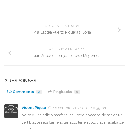
SEGÜENT ENTRADA
Via Lactea.Puerto Piqueras_Soria
ANTERIOR ENTRADA
Juan Alberto Torrijos, torero d’Algemesí.
2 RESPONSES
Comments
2
Pingbacks
0
Vicent Piquer
18 octubre, 2021 a les 10:39 pm
No se quina edició has fet al cel, pero no acaba de ser, es un
vert blavos i els flamenc tampoc tenen color, no m’acaba de