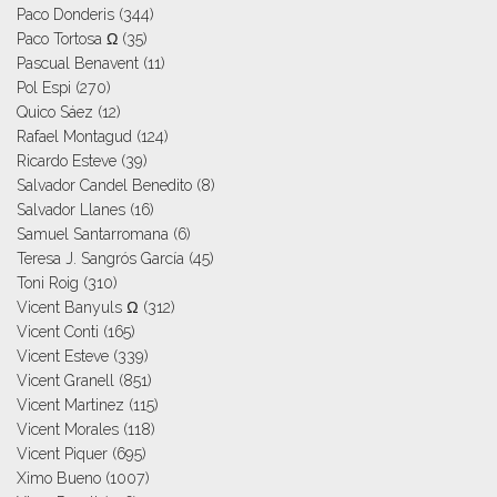
Paco Donderis
(344)
Paco Tortosa Ω
(35)
Pascual Benavent
(11)
Pol Espi
(270)
Quico Sáez
(12)
Rafael Montagud
(124)
Ricardo Esteve
(39)
Salvador Candel Benedito
(8)
Salvador Llanes
(16)
Samuel Santarromana
(6)
Teresa J. Sangrós García
(45)
Toni Roig
(310)
Vicent Banyuls Ω
(312)
Vicent Conti
(165)
Vicent Esteve
(339)
Vicent Granell
(851)
Vicent Martinez
(115)
Vicent Morales
(118)
Vicent Piquer
(695)
Ximo Bueno
(1007)