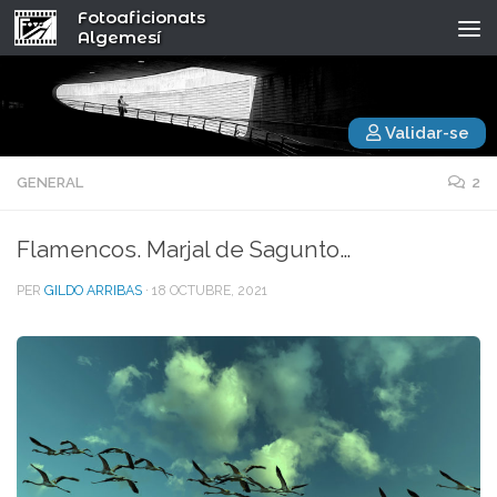
Fotoaficionats
Algemesí
Validar-se
GENERAL
2
Flamencos. Marjal de Sagunto…
PER
GILDO ARRIBAS
·
18 OCTUBRE, 2021