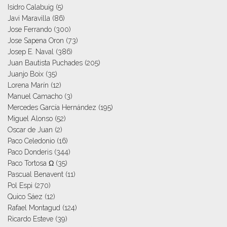
Isidro Calabuig
(5)
Javi Maravilla
(86)
Jose Ferrando
(300)
Jose Sapena Oron
(73)
Josep E. Naval
(386)
Juan Bautista Puchades
(205)
Juanjo Boix
(35)
Lorena Marín
(12)
Manuel Camacho
(3)
Mercedes García Hernández
(195)
Miguel Alonso
(52)
Oscar de Juan
(2)
Paco Celedonio
(16)
Paco Donderis
(344)
Paco Tortosa Ω
(35)
Pascual Benavent
(11)
Pol Espi
(270)
Quico Sáez
(12)
Rafael Montagud
(124)
Ricardo Esteve
(39)