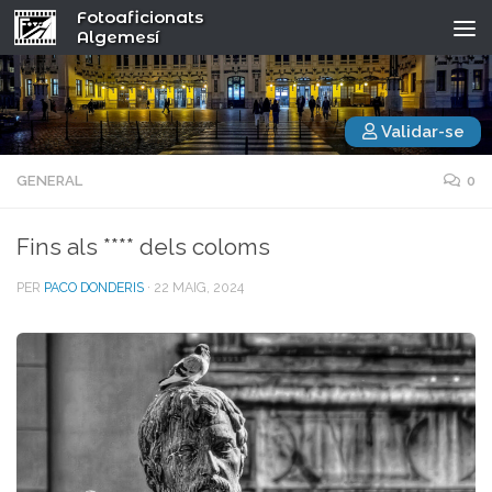
Fotoaficionats
Algemesí
Validar-se
GENERAL
0
Fins als **** dels coloms
PER
PACO DONDERIS
·
22 MAIG, 2024