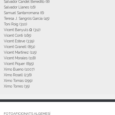
Salvador Candel Benedito
(8)
Salvador Llanes
(16)
Samuel Santarromana
(6)
Teresa J. Sangrós García
(45)
Toni Roig
(310)
Vicent Banyuls Ω
(312)
Vicent Conti
(165)
Vicent Esteve
(339)
Vicent Granell
(851)
Vicent Martinez
(115)
Vicent Morales
(118)
Vicent Piquer
(695)
Ximo Bueno
(1007)
Ximo Rosell
(236)
Ximo Tomás
(299)
Ximo Torres
(35)
FOTOAFICIONATS ALGEMESÍ