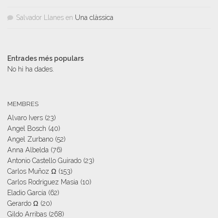
Salvador Llanes
en
Una clàssica
Entrades més populars
No hi ha dades.
MEMBRES
Alvaro Ivers
(23)
Angel Bosch
(40)
Angel Zurbano
(52)
Anna Albelda
(76)
Antonio Castello Guirado
(23)
Carlos Muñoz Ω
(153)
Carlos Rodriguez Masia
(10)
Eladio García
(62)
Gerardo Ω
(20)
Gildo Arribas
(268)