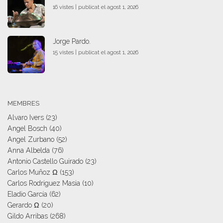
16 vistes
|
publicat el agost 1, 2026
Jorge Pardo.
15 vistes
|
publicat el agost 1, 2026
MEMBRES
Alvaro Ivers
(23)
Angel Bosch
(40)
Angel Zurbano
(52)
Anna Albelda
(76)
Antonio Castello Guirado
(23)
Carlos Muñoz Ω
(153)
Carlos Rodriguez Masia
(10)
Eladio García
(62)
Gerardo Ω
(20)
Gildo Arribas
(268)