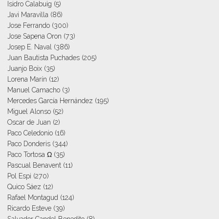
Isidro Calabuig
(5)
Javi Maravilla
(86)
Jose Ferrando
(300)
Jose Sapena Oron
(73)
Josep E. Naval
(386)
Juan Bautista Puchades
(205)
Juanjo Boix
(35)
Lorena Marín
(12)
Manuel Camacho
(3)
Mercedes García Hernández
(195)
Miguel Alonso
(52)
Oscar de Juan
(2)
Paco Celedonio
(16)
Paco Donderis
(344)
Paco Tortosa Ω
(35)
Pascual Benavent
(11)
Pol Espi
(270)
Quico Sáez
(12)
Rafael Montagud
(124)
Ricardo Esteve
(39)