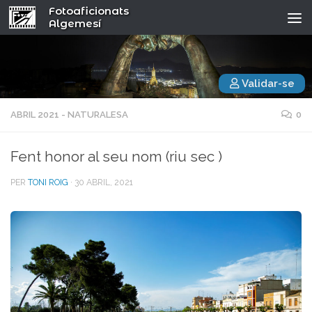
Fotoaficionats
Algemesí
Validar-se
ABRIL 2021 - NATURALESA
0
Fent honor al seu nom (riu sec )
PER
TONI ROIG
·
30 ABRIL, 2021