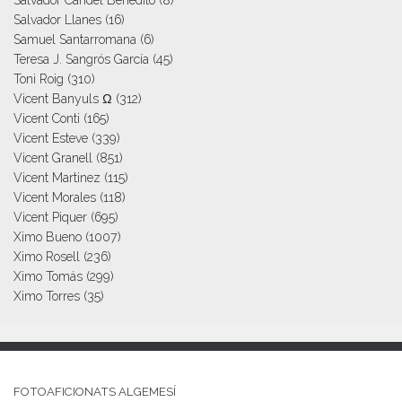
Salvador Candel Benedito
(8)
Salvador Llanes
(16)
Samuel Santarromana
(6)
Teresa J. Sangrós García
(45)
Toni Roig
(310)
Vicent Banyuls Ω
(312)
Vicent Conti
(165)
Vicent Esteve
(339)
Vicent Granell
(851)
Vicent Martinez
(115)
Vicent Morales
(118)
Vicent Piquer
(695)
Ximo Bueno
(1007)
Ximo Rosell
(236)
Ximo Tomás
(299)
Ximo Torres
(35)
FOTOAFICIONATS ALGEMESÍ