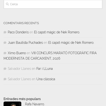
COMENTARIS RECENTS
Paco Donderis
en
El capot màgic de Nek Romero.
Juan Bautista Puchades
en
El capot màgic de Nek Romero.
Ximo Bueno
en
VIII CONCURS MARATÓ FOTOGRÀFIC FIRA
MODERNISTA DE CARCAIXENT, 2026
Salvador Llanes
en
Far i LLuna
Salvador Llanes
en
Una clàssica
Entrades més populars
Rafa Navarro.