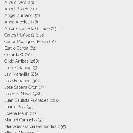
Alvaro Ivers
(23)
Angel Bosch
(40)
Angel Zurbano
(52)
Anna Albelda
(76)
Antonio Castello Guirado
(23)
Carlos Muñoz Ω
(153)
Carlos Rodriguez Masia
(10)
Eladio García
(62)
Gerardo Ω
(20)
Gildo Arribas
(268)
Isidro Calabuig
(5)
Javi Maravilla
(86)
Jose Ferrando
(300)
Jose Sapena Oron
(73)
Josep E. Naval
(386)
Juan Bautista Puchades
(205)
Juanjo Boix
(35)
Lorena Marín
(12)
Manuel Camacho
(3)
Mercedes García Hernández
(195)
Miguel Alonso
(52)