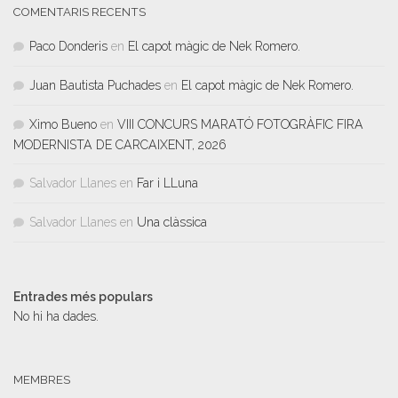
COMENTARIS RECENTS
Paco Donderis
en
El capot màgic de Nek Romero.
Juan Bautista Puchades
en
El capot màgic de Nek Romero.
Ximo Bueno
en
VIII CONCURS MARATÓ FOTOGRÀFIC FIRA
MODERNISTA DE CARCAIXENT, 2026
Salvador Llanes
en
Far i LLuna
Salvador Llanes
en
Una clàssica
Entrades més populars
No hi ha dades.
MEMBRES