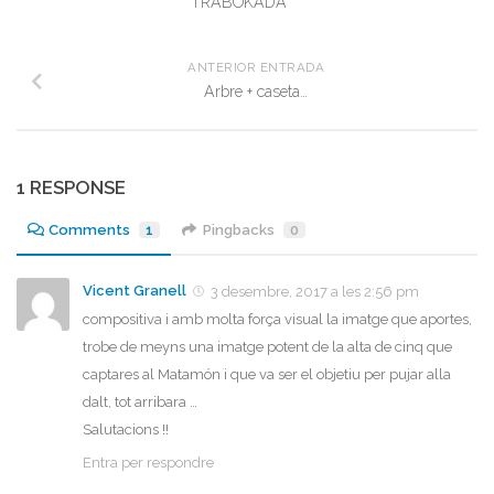
TRABOKADA
ANTERIOR ENTRADA
Arbre + caseta…
1 RESPONSE
Comments
1
Pingbacks
0
Vicent Granell
3 desembre, 2017 a les 2:56 pm
compositiva i amb molta força visual la imatge que aportes,
trobe de meyns una imatge potent de la alta de cinq que
captares al Matamón i que va ser el objetiu per pujar alla
dalt, tot arribara …
Salutacions !!
Entra per respondre