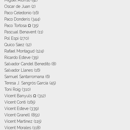
Oscar de Juan
(2)
Paco Celedonio
(16)
Paco Donderis
(344)
Paco Tortosa Ω
(35)
Pascual Benavent
(11)
Pol Espi
(270)
Quico Sáez
(12)
Rafael Montagud
(124)
Ricardo Esteve
(39)
Salvador Candel Benedito
(8)
Salvador Llanes
(16)
Samuel Santarromana
(6)
Teresa J. Sangrós García
(45)
Toni Roig
(310)
Vicent Banyuls Ω
(312)
Vicent Conti
(165)
Vicent Esteve
(339)
Vicent Granell
(851)
Vicent Martinez
(115)
Vicent Morales
(118)