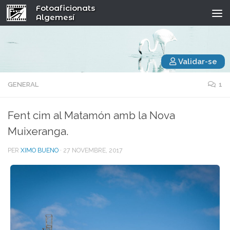
Fotoaficionats
Algemesí
Validar-se
GENERAL
1
Fent cim al Matamón amb la Nova
Muixeranga.
PER
XIMO BUENO
·
27 NOVEMBRE, 2017