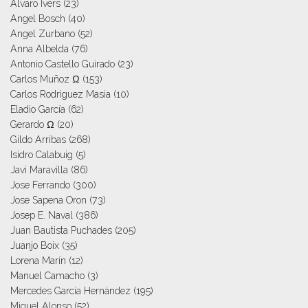
Alvaro Ivers
(23)
Angel Bosch
(40)
Angel Zurbano
(52)
Anna Albelda
(76)
Antonio Castello Guirado
(23)
Carlos Muñoz Ω
(153)
Carlos Rodriguez Masia
(10)
Eladio García
(62)
Gerardo Ω
(20)
Gildo Arribas
(268)
Isidro Calabuig
(5)
Javi Maravilla
(86)
Jose Ferrando
(300)
Jose Sapena Oron
(73)
Josep E. Naval
(386)
Juan Bautista Puchades
(205)
Juanjo Boix
(35)
Lorena Marín
(12)
Manuel Camacho
(3)
Mercedes García Hernández
(195)
Miguel Alonso
(52)