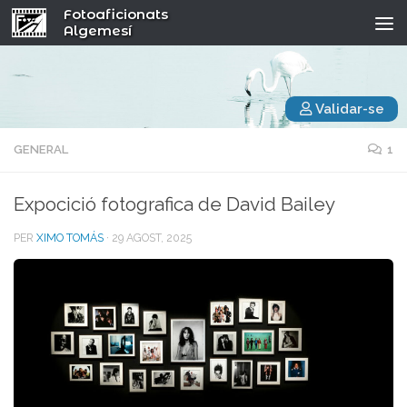
Fotoaficionats
Algemesí
Validar-se
GENERAL
1
Expocició fotografica de David Bailey
PER
XIMO TOMÁS
·
29 AGOST, 2025