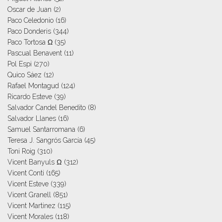
Oscar de Juan
(2)
Paco Celedonio
(16)
Paco Donderis
(344)
Paco Tortosa Ω
(35)
Pascual Benavent
(11)
Pol Espi
(270)
Quico Sáez
(12)
Rafael Montagud
(124)
Ricardo Esteve
(39)
Salvador Candel Benedito
(8)
Salvador Llanes
(16)
Samuel Santarromana
(6)
Teresa J. Sangrós García
(45)
Toni Roig
(310)
Vicent Banyuls Ω
(312)
Vicent Conti
(165)
Vicent Esteve
(339)
Vicent Granell
(851)
Vicent Martinez
(115)
Vicent Morales
(118)