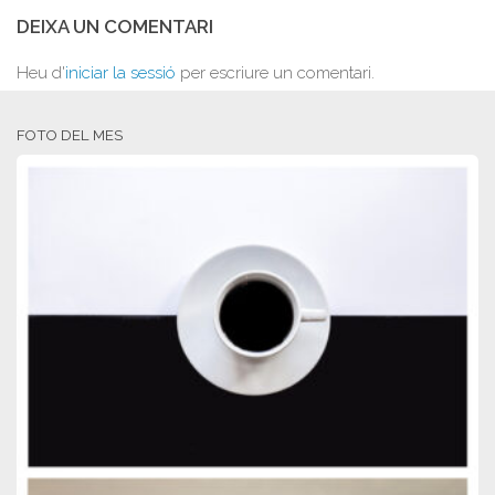
DEIXA UN COMENTARI
Heu d'
iniciar la sessió
per escriure un comentari.
FOTO DEL MES