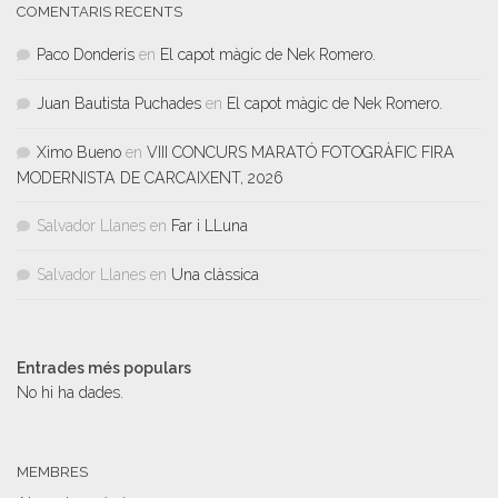
COMENTARIS RECENTS
Paco Donderis
en
El capot màgic de Nek Romero.
Juan Bautista Puchades
en
El capot màgic de Nek Romero.
Ximo Bueno
en
VIII CONCURS MARATÓ FOTOGRÀFIC FIRA
MODERNISTA DE CARCAIXENT, 2026
Salvador Llanes
en
Far i LLuna
Salvador Llanes
en
Una clàssica
Entrades més populars
No hi ha dades.
MEMBRES