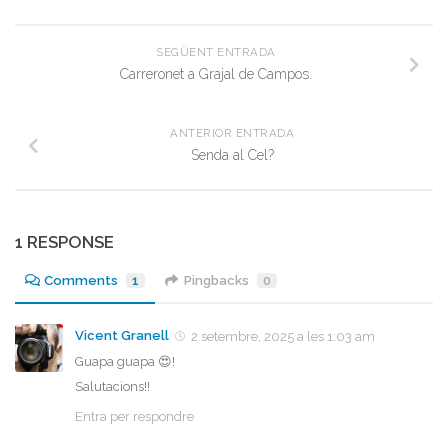
SEGÜENT ENTRADA
Carreronet a Grajal de Campos.
ANTERIOR ENTRADA
Senda al Cel?
1 RESPONSE
Comments
1
Pingbacks
0
Vicent Granell
2 setembre, 2025 a les 1:03 am
Guapa guapa 😍!
Salutacions!!
Entra per respondre