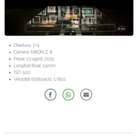
Obertura: ƒ/4
Càmera: NIKON Z 8
Presa: 23 agost, 2025
Longitud focal: 24mm
ISO: 500
Velocitat d’obturació: 1/80s