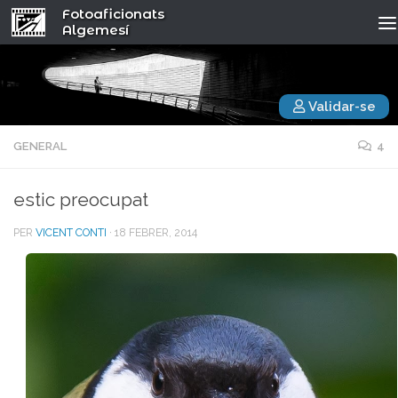
Fotoaficionats
Algemesí
Validar-se
GENERAL
4
estic preocupat
PER
VICENT CONTI
·
18 FEBRER, 2014