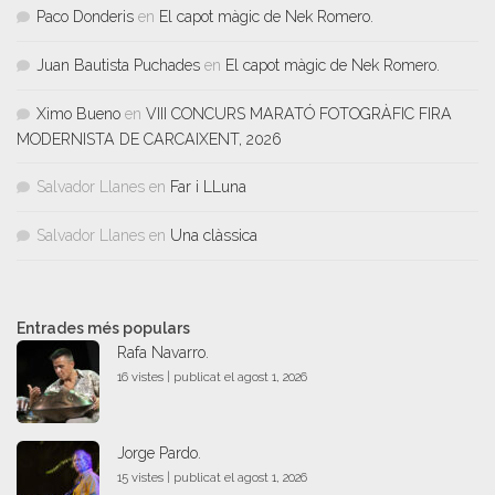
Paco Donderis
en
El capot màgic de Nek Romero.
Juan Bautista Puchades
en
El capot màgic de Nek Romero.
Ximo Bueno
en
VIII CONCURS MARATÓ FOTOGRÀFIC FIRA
MODERNISTA DE CARCAIXENT, 2026
Salvador Llanes
en
Far i LLuna
Salvador Llanes
en
Una clàssica
Entrades més populars
Rafa Navarro.
16 vistes
|
publicat el agost 1, 2026
Jorge Pardo.
15 vistes
|
publicat el agost 1, 2026