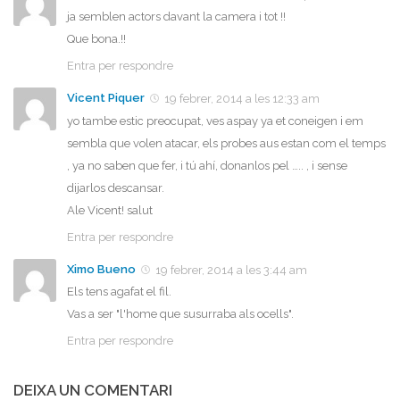
ja semblen actors davant la camera i tot !!
Que bona.!!
Entra per respondre
Vicent Piquer
19 febrer, 2014 a les 12:33 am
yo tambe estic preocupat, ves aspay ya et coneigen i em
sembla que volen atacar, els probes aus estan com el temps
, ya no saben que fer, i tú ahí, donanlos pel ….. , i sense
dijarlos descansar.
Ale Vicent! salut
Entra per respondre
Ximo Bueno
19 febrer, 2014 a les 3:44 am
Els tens agafat el fil.
Vas a ser "l'home que susurraba als ocells".
Entra per respondre
DEIXA UN COMENTARI