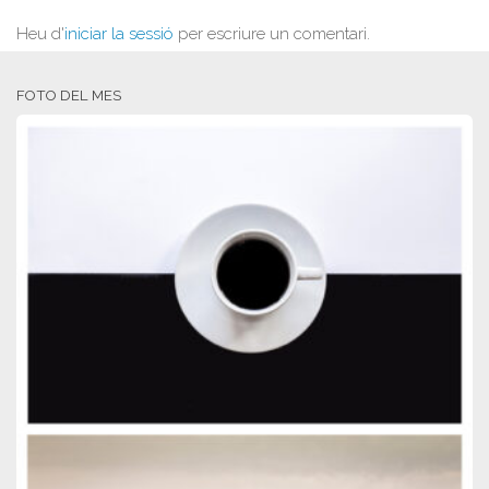
Heu d'
iniciar la sessió
per escriure un comentari.
FOTO DEL MES