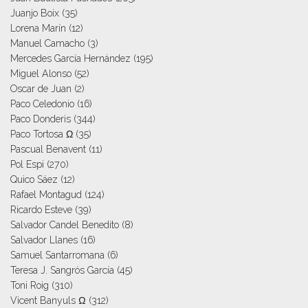
Juanjo Boix
(35)
Lorena Marín
(12)
Manuel Camacho
(3)
Mercedes García Hernández
(195)
Miguel Alonso
(52)
Oscar de Juan
(2)
Paco Celedonio
(16)
Paco Donderis
(344)
Paco Tortosa Ω
(35)
Pascual Benavent
(11)
Pol Espi
(270)
Quico Sáez
(12)
Rafael Montagud
(124)
Ricardo Esteve
(39)
Salvador Candel Benedito
(8)
Salvador Llanes
(16)
Samuel Santarromana
(6)
Teresa J. Sangrós García
(45)
Toni Roig
(310)
Vicent Banyuls Ω
(312)