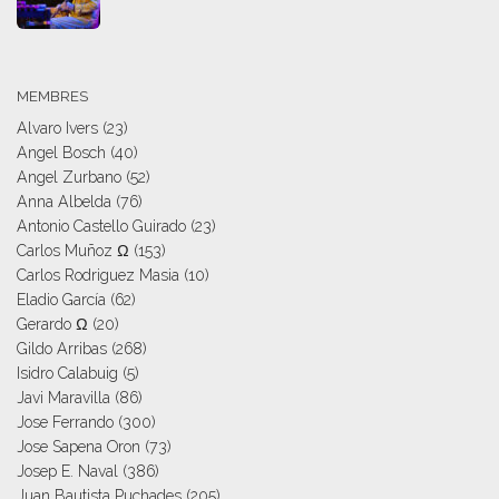
MEMBRES
Alvaro Ivers
(23)
Angel Bosch
(40)
Angel Zurbano
(52)
Anna Albelda
(76)
Antonio Castello Guirado
(23)
Carlos Muñoz Ω
(153)
Carlos Rodriguez Masia
(10)
Eladio García
(62)
Gerardo Ω
(20)
Gildo Arribas
(268)
Isidro Calabuig
(5)
Javi Maravilla
(86)
Jose Ferrando
(300)
Jose Sapena Oron
(73)
Josep E. Naval
(386)
Juan Bautista Puchades
(205)