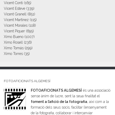
Vicent Conti
(165)
Vicent Esteve
(339)
Vicent Granell
(851)
Vicent Martinez
(115)
Vicent Morales
(118)
Vicent Piquer
(695)
Ximo Bueno
(1007)
Ximo Rosell
(236)
Ximo Tomás
(299)
Ximo Torres
(35)
FOTOAFICIONATS ALGEMESÍ
FOTOAFICIONATS ALGEMESÍ
és una associació
sense ànim de lucre, sent la seua finalitat el
foment a l’afició de la fotografia
, així com a la
formació dels seus socis, facilitar l’ensenyament
de la fotografia, col·laborar i intercanviar