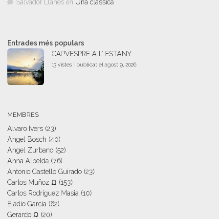
Salvador Llanes
en
Una clàssica
Entrades més populars
CAPVESPRE A L’ ESTANY
13 vistes
|
publicat el agost 9, 2026
MEMBRES
Alvaro Ivers
(23)
Angel Bosch
(40)
Angel Zurbano
(52)
Anna Albelda
(76)
Antonio Castello Guirado
(23)
Carlos Muñoz Ω
(153)
Carlos Rodriguez Masia
(10)
Eladio García
(62)
Gerardo Ω
(20)