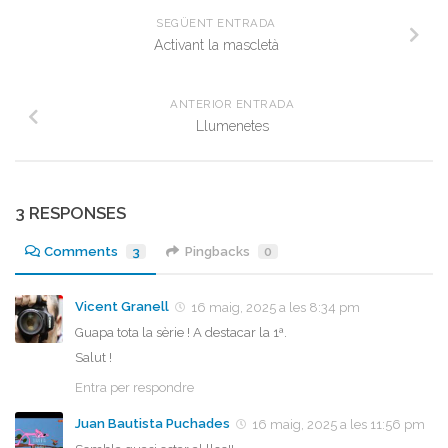
SEGÜENT ENTRADA
Activant la mascletà
ANTERIOR ENTRADA
Llumenetes
3 RESPONSES
Comments
3
Pingbacks
0
Vicent Granell
16 maig, 2025 a les 8:34 pm
Guapa tota la sèrie ! A destacar la 1ª.
Salut !
Entra per respondre
Juan Bautista Puchades
16 maig, 2025 a les 11:56 pm