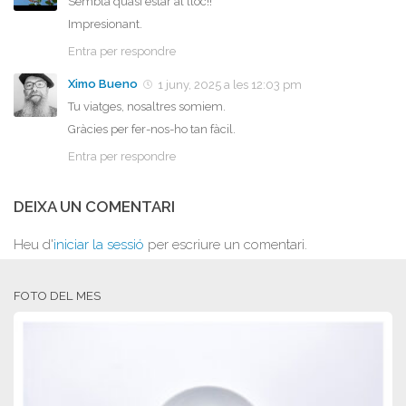
Sembla quasi estar al lloc!!
Impresionant.
Entra per respondre
Ximo Bueno
1 juny, 2025 a les 12:03 pm
Tu viatges, nosaltres somiem.
Gràcies per fer-nos-ho tan fàcil.
Entra per respondre
DEIXA UN COMENTARI
Heu d'
iniciar la sessió
per escriure un comentari.
FOTO DEL MES