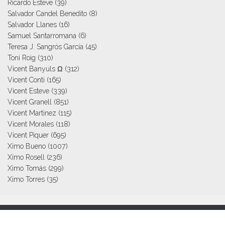
Ricardo Esteve
(39)
Salvador Candel Benedito
(8)
Salvador Llanes
(16)
Samuel Santarromana
(6)
Teresa J. Sangrós García
(45)
Toni Roig
(310)
Vicent Banyuls Ω
(312)
Vicent Conti
(165)
Vicent Esteve
(339)
Vicent Granell
(851)
Vicent Martinez
(115)
Vicent Morales
(118)
Vicent Piquer
(695)
Ximo Bueno
(1007)
Ximo Rosell
(236)
Ximo Tomás
(299)
Ximo Torres
(35)