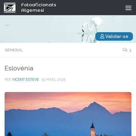
Fotoaficionats
Algemesí
Validar-se
GENERAL
3
Eslovénia
PER
VICENT ESTEVE
·
15 MAIG, 2025