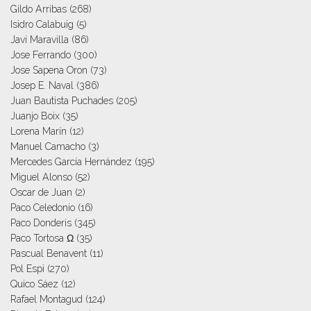
Gildo Arribas
(268)
Isidro Calabuig
(5)
Javi Maravilla
(86)
Jose Ferrando
(300)
Jose Sapena Oron
(73)
Josep E. Naval
(386)
Juan Bautista Puchades
(205)
Juanjo Boix
(35)
Lorena Marín
(12)
Manuel Camacho
(3)
Mercedes García Hernández
(195)
Miguel Alonso
(52)
Oscar de Juan
(2)
Paco Celedonio
(16)
Paco Donderis
(345)
Paco Tortosa Ω
(35)
Pascual Benavent
(11)
Pol Espi
(270)
Quico Sáez
(12)
Rafael Montagud
(124)