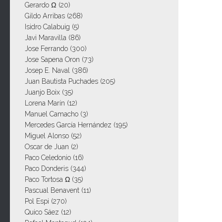
Gerardo Ω
(20)
Gildo Arribas
(268)
Isidro Calabuig
(5)
Javi Maravilla
(86)
Jose Ferrando
(300)
Jose Sapena Oron
(73)
Josep E. Naval
(386)
Juan Bautista Puchades
(205)
Juanjo Boix
(35)
Lorena Marín
(12)
Manuel Camacho
(3)
Mercedes García Hernández
(195)
Miguel Alonso
(52)
Oscar de Juan
(2)
Paco Celedonio
(16)
Paco Donderis
(344)
Paco Tortosa Ω
(35)
Pascual Benavent
(11)
Pol Espi
(270)
Quico Sáez
(12)