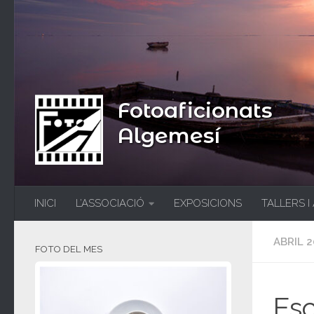
Fotoaficionats
Algemesí
INICI
L’ASSOCIACIÓ
EXPOSICIONS
TALLERS I
ABRIL 2
FOTO DEL MES
Esc