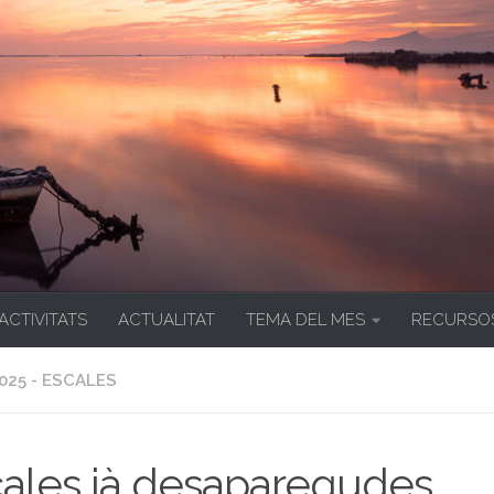
 ACTIVITATS
ACTUALITAT
TEMA DEL MES
RECURSO
025 - ESCALES
ales jà desaparegudes