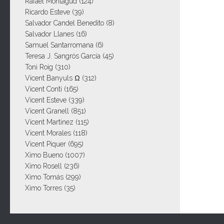
Rafael Montagud
(124)
Ricardo Esteve
(39)
Salvador Candel Benedito
(8)
Salvador Llanes
(16)
Samuel Santarromana
(6)
Teresa J. Sangrós García
(45)
Toni Roig
(310)
Vicent Banyuls Ω
(312)
Vicent Conti
(165)
Vicent Esteve
(339)
Vicent Granell
(851)
Vicent Martinez
(115)
Vicent Morales
(118)
Vicent Piquer
(695)
Ximo Bueno
(1007)
Ximo Rosell
(236)
Ximo Tomás
(299)
Ximo Torres
(35)