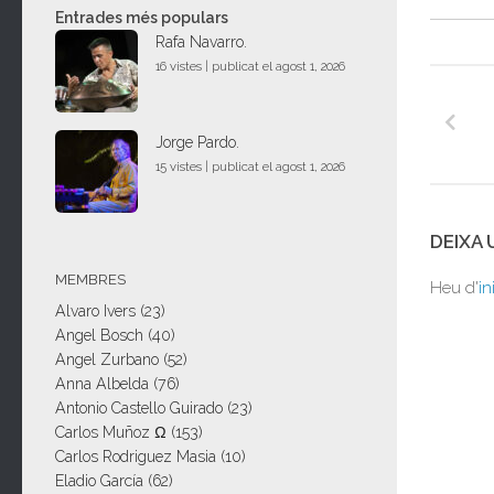
Entrades més populars
Rafa Navarro.
16 vistes
|
publicat el agost 1, 2026
Jorge Pardo.
15 vistes
|
publicat el agost 1, 2026
DEIXA
MEMBRES
Heu d'
in
Alvaro Ivers
(23)
Angel Bosch
(40)
Angel Zurbano
(52)
Anna Albelda
(76)
Antonio Castello Guirado
(23)
Carlos Muñoz Ω
(153)
Carlos Rodriguez Masia
(10)
Eladio García
(62)