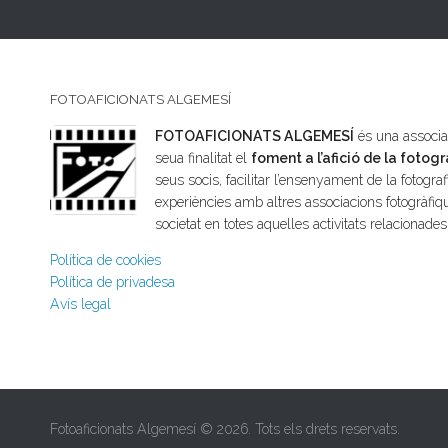
FOTOAFICIONATS ALGEMESÍ
FOTOAFICIONATS ALGEMESÍ
és una associac
seua finalitat el
foment a l’afició de la fotogr
seus socis, facilitar l’ensenyament de la fotografi
experiències amb altres associacions fotogràfiqu
societat en totes aquelles activitats relacionade
Política de cookies
Política de privadesa
Avís legal
Fotoaficionats Algemesí © 2026. Tots els drets reservats.