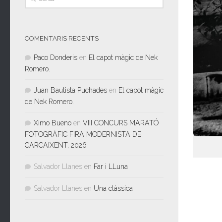
COMENTARIS RECENTS
Paco Donderis
en
El capot màgic de Nek
Romero.
Juan Bautista Puchades
en
El capot màgic
de Nek Romero.
Ximo Bueno
en
VIII CONCURS MARATÓ
FOTOGRÀFIC FIRA MODERNISTA DE
CARCAIXENT, 2026
Salvador Llanes
en
Far i LLuna
Salvador Llanes
en
Una clàssica