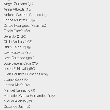
Angel Zurbano
(52)
Anna Albelda
(76)
Antonio Castello Guirado
(23)
Carlos Muñoz Ω
(153)
Carlos Rodriguez Masia
(10)
Eladio García
(62)
Gerardo Ω
(20)
Gildo Arribas
(268)
Isidro Calabuig
(5)
Javi Maravilla
(86)
Jose Ferrando
(300)
Jose Sapena Oron
(73)
Josep E. Naval
(386)
Juan Bautista Puchades
(205)
Juanjo Boix
(35)
Lorena Marín
(12)
Manuel Camacho
(3)
Mercedes García Hernández
(195)
Miguel Alonso
(52)
Oscar de Juan
(2)