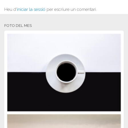
Heu d'
iniciar la sessió
per escriure un comentari.
FOTO DEL MES