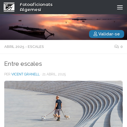
Fotoaficionats
Algemesí
Validar-se
ABRIL 2025 - ESCALES
0
Entre escales
PER
VICENT GRANELL
·
21 ABRIL, 2025