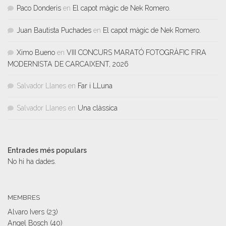
Paco Donderis
en
El capot màgic de Nek Romero.
Juan Bautista Puchades
en
El capot màgic de Nek Romero.
Ximo Bueno
en
VIII CONCURS MARATÓ FOTOGRÀFIC FIRA
MODERNISTA DE CARCAIXENT, 2026
Salvador Llanes
en
Far i LLuna
Salvador Llanes
en
Una clàssica
Entrades més populars
No hi ha dades.
MEMBRES
Alvaro Ivers
(23)
Angel Bosch
(40)