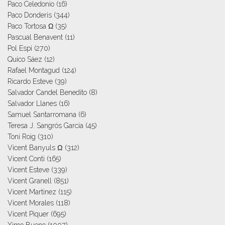
Paco Celedonio
(16)
Paco Donderis
(344)
Paco Tortosa Ω
(35)
Pascual Benavent
(11)
Pol Espi
(270)
Quico Sáez
(12)
Rafael Montagud
(124)
Ricardo Esteve
(39)
Salvador Candel Benedito
(8)
Salvador Llanes
(16)
Samuel Santarromana
(6)
Teresa J. Sangrós García
(45)
Toni Roig
(310)
Vicent Banyuls Ω
(312)
Vicent Conti
(165)
Vicent Esteve
(339)
Vicent Granell
(851)
Vicent Martinez
(115)
Vicent Morales
(118)
Vicent Piquer
(695)