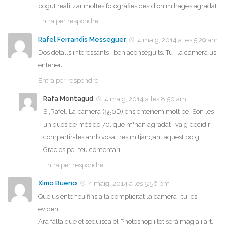
pogut realitzar moltes fotogràfies des d'on m'hages agradat.
Entra per respondre
Rafel Ferrandis Messeguer
4 maig, 2014 a les 5:29 am
Dos detalls interessants i ben aconseguits. Tu i la càmera us
enteneu.
Entra per respondre
Rafa Montagud
4 maig, 2014 a les 8:50 am
Si,Rafel. La càmera (550D) ens entenem molt be. Son les
uniques,de més de 70, que m'han agradat i vaig decidir
compartir-les amb vosaltres mitjançant aquest bolg.
Gràcies pel teu comentari.
Entra per respondre
Ximo Bueno
4 maig, 2014 a les 5:56 pm
Que us enteneu fins a la complicitat la càmera i tu, es
evident.
Ara falta que et seduïsca el Photoshop i tot serà màgia i art.