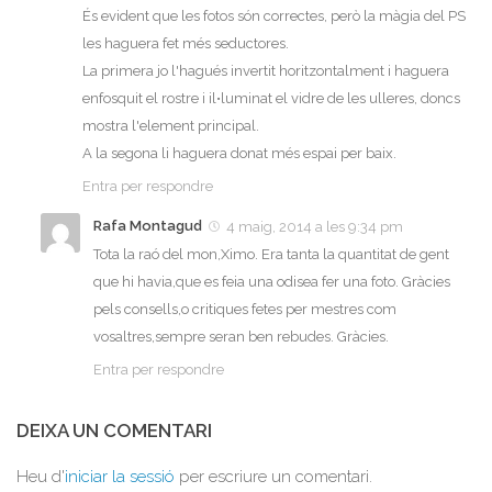
És evident que les fotos són correctes, però la màgia del PS
les haguera fet més seductores.
La primera jo l'hagués invertit horitzontalment i haguera
enfosquit el rostre i il•luminat el vidre de les ulleres, doncs
mostra l'element principal.
A la segona li haguera donat més espai per baix.
Entra per respondre
Rafa Montagud
4 maig, 2014 a les 9:34 pm
Tota la raó del mon,Ximo. Era tanta la quantitat de gent
que hi havia,que es feia una odisea fer una foto. Gràcies
pels consells,o critiques fetes per mestres com
vosaltres,sempre seran ben rebudes. Gràcies.
Entra per respondre
DEIXA UN COMENTARI
Heu d'
iniciar la sessió
per escriure un comentari.