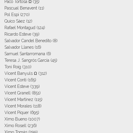
Paco Tortosa Ω
(35)
Pascual Benavent
(11)
Pol Espi
(270)
Quico Sáez
(12)
Rafael Montagud
(124)
Ricardo Esteve
(39)
Salvador Candel Benedito
(8)
Salvador Llanes
(16)
Samuel Santarromana
(6)
Teresa J. Sangrós García
(45)
Toni Roig
(310)
Vicent Banyuls Ω
(312)
Vicent Conti
(165)
Vicent Esteve
(339)
Vicent Granell
(851)
Vicent Martinez
(115)
Vicent Morales
(118)
Vicent Piquer
(695)
Ximo Bueno
(1007)
Ximo Rosell
(236)
Ximo Tomás
(299)