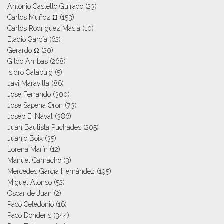
Antonio Castello Guirado
(23)
Carlos Muñoz Ω
(153)
Carlos Rodriguez Masia
(10)
Eladio García
(62)
Gerardo Ω
(20)
Gildo Arribas
(268)
Isidro Calabuig
(5)
Javi Maravilla
(86)
Jose Ferrando
(300)
Jose Sapena Oron
(73)
Josep E. Naval
(386)
Juan Bautista Puchades
(205)
Juanjo Boix
(35)
Lorena Marín
(12)
Manuel Camacho
(3)
Mercedes García Hernández
(195)
Miguel Alonso
(52)
Oscar de Juan
(2)
Paco Celedonio
(16)
Paco Donderis
(344)