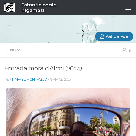
Fotoaficionats
Algemesí
Validar-se
GENERAL
5
Entrada mora d’Alcoi (2014)
PER
RAFAEL MONTAGUD
·
3 MAIG, 2014