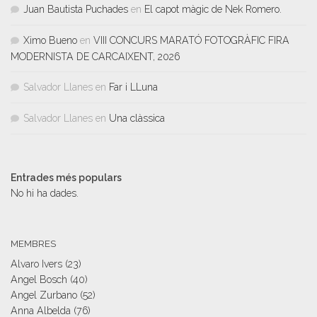
Juan Bautista Puchades
en
El capot màgic de Nek Romero.
Ximo Bueno
en
VIII CONCURS MARATÓ FOTOGRÀFIC FIRA
MODERNISTA DE CARCAIXENT, 2026
Salvador Llanes
en
Far i LLuna
Salvador Llanes
en
Una clàssica
Entrades més populars
No hi ha dades.
MEMBRES
Alvaro Ivers
(23)
Angel Bosch
(40)
Angel Zurbano
(52)
Anna Albelda
(76)