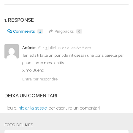
1 RESPONSE
Comments
1
Pingbacks
0
Anònim
13 juliol, 2011 a les 8:16 am
Tan sols li falta un punt de nitidessa i una bona parella per
gaudir amb més sentits.
Ximo Bueno
Entra per respondre
DEIXA UN COMENTARI
Heu d'
iniciar la sessió
per escriure un comentari.
FOTO DEL MES