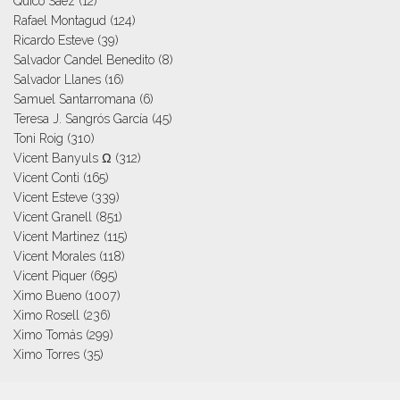
Quico Sáez
(12)
Rafael Montagud
(124)
Ricardo Esteve
(39)
Salvador Candel Benedito
(8)
Salvador Llanes
(16)
Samuel Santarromana
(6)
Teresa J. Sangrós García
(45)
Toni Roig
(310)
Vicent Banyuls Ω
(312)
Vicent Conti
(165)
Vicent Esteve
(339)
Vicent Granell
(851)
Vicent Martinez
(115)
Vicent Morales
(118)
Vicent Piquer
(695)
Ximo Bueno
(1007)
Ximo Rosell
(236)
Ximo Tomás
(299)
Ximo Torres
(35)