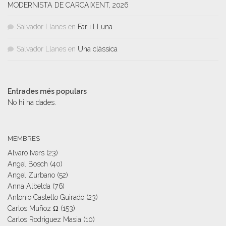
MODERNISTA DE CARCAIXENT, 2026
Salvador Llanes
en
Far i LLuna
Salvador Llanes
en
Una clàssica
Entrades més populars
No hi ha dades.
MEMBRES
Alvaro Ivers
(23)
Angel Bosch
(40)
Angel Zurbano
(52)
Anna Albelda
(76)
Antonio Castello Guirado
(23)
Carlos Muñoz Ω
(153)
Carlos Rodriguez Masia
(10)