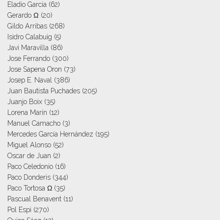
Eladio García
(62)
Gerardo Ω
(20)
Gildo Arribas
(268)
Isidro Calabuig
(5)
Javi Maravilla
(86)
Jose Ferrando
(300)
Jose Sapena Oron
(73)
Josep E. Naval
(386)
Juan Bautista Puchades
(205)
Juanjo Boix
(35)
Lorena Marín
(12)
Manuel Camacho
(3)
Mercedes García Hernández
(195)
Miguel Alonso
(52)
Oscar de Juan
(2)
Paco Celedonio
(16)
Paco Donderis
(344)
Paco Tortosa Ω
(35)
Pascual Benavent
(11)
Pol Espi
(270)