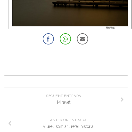
SEGÜENT ENTRADA
Miravet
ANTERIOR ENTRADA
Viure… somiar… refer història.