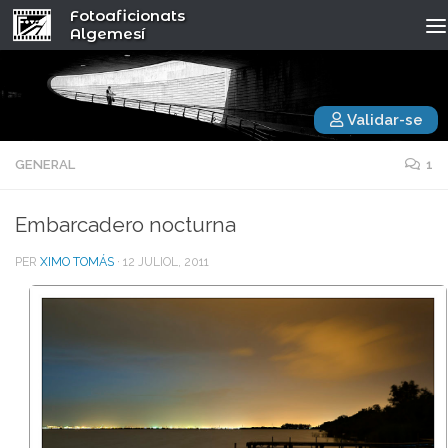
Fotoaficionats
Algemesí
Validar-se
GENERAL
1
Embarcadero nocturna
PER
XIMO TOMÁS
·
12 JULIOL, 2011